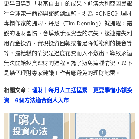
更早日達到「財富自由」的成果。前澳大利亞國民銀
行全球電子商務與諮詢副總監、現為《CNBC》理財
專欄作家的提姆・丹尼（Tim Denning）就提醒，錯
誤的理財習慣，會導致手頭資金的流失，接連錯失利
用資金投資、實現投資回報或者是降低複利的機會等
等，最糟糕的情況是過度花費而入不敷出，導致永遠
無法開始投資理財的過程。為了避免這種情況，以下
是幾個理財專家建議工作者應避免的理財地雷。
相關文章：
理財｜每月人工掹掹緊　更要學懂小額投
資　6個方法適合窮人入市