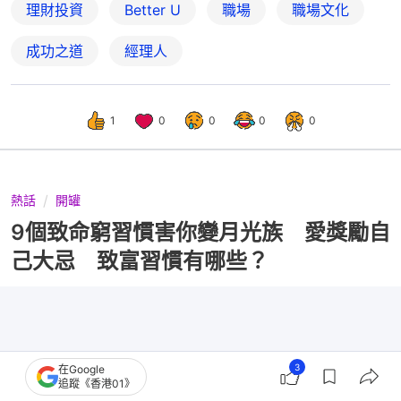
理財投資
Better U
職場
職場文化
成功之道
經理人
1
0
0
0
0
熱話
開罐
9個致命窮習慣害你變月光族 愛獎勵自
己大忌 致富習慣有哪些？
3
在Google
追蹤《香港01》