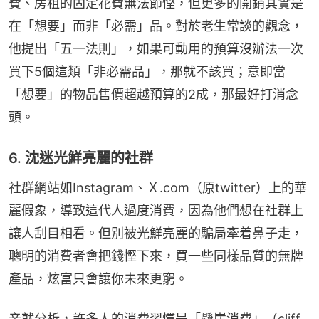
費、房租的固定花費無法節慳，但更多的開銷其實是
在「想要」而非「必需」品。對於老生常談的觀念，
他提出「五一法則」，如果可動用的預算沒辦法一次
買下5個這類「非必需品」，那就不該買；意即當
「想要」的物品售價超越預算的2成，那最好打消念
頭。
6. 沈迷光鮮亮麗的社群
社群網站如Instagram、Ｘ.com（原twitter）上的華
麗假象，導致這代人過度消費，因為他們想在社群上
讓人刮目相看。但別被光鮮亮麗的騙局牽着鼻子走，
聰明的消費者會把錢慳下來，買一些同樣品質的無牌
產品，炫富只會讓你未來更窮。
辛就分析，許多人的消費習慣是「懸崖消費」（cliff 