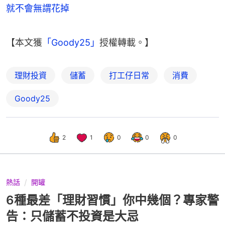
就不會無謂花掉
【本文獲
「Goody25」
授權轉載。】
理財投資
儲蓄
打工仔日常
消費
Goody25
2
1
0
0
0
熱話
開罐
6種最差「理財習慣」你中幾個？專家警
告：只儲蓄不投資是大忌