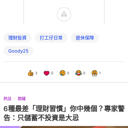
理財投資
打工仔日常
退休保障
Goody25
3
0
0
0
1
熱話
開罐
6種最差「理財習慣」你中幾個？專家警
告：只儲蓄不投資是大忌