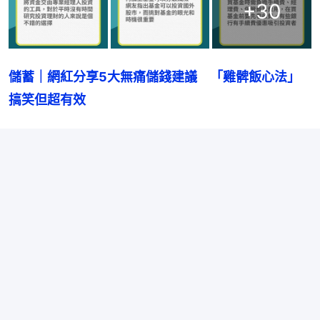
+
30
儲蓄｜網紅分享5大無痛儲錢建議　「雞髀飯心法」
搞笑但超有效