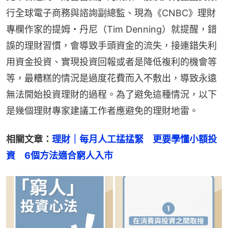
行全球電子商務與諮詢副總監、現為《CNBC》理財
專欄作家的提姆・丹尼（Tim Denning）就提醒，錯
誤的理財習慣，會導致手頭資金的流失，接連錯失利
用資金投資、實現投資回報或者是降低複利的機會等
等，最糟糕的情況是過度花費而入不敷出，導致永遠
無法開始投資理財的過程。為了避免這種情況，以下
是幾個理財專家建議工作者應避免的理財地雷。
相關文章：
理財｜每月人工掹掹緊　更要學懂小額投
資　6個方法適合窮人入市