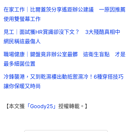
在家工作｜比爾蓋茨分享遙距辦公建議 一原因推薦
使用雙螢幕工作
見工｜面試獲HR賞識卻沒下文？ 3大殘酷真相中
網民稱這最傷人
職場健康｜鍵盤竟非辦公室最髒 這衛生盲點 才是
最多細菌位置
冷鋒襲港，又到乾濕褸出動抵禦濕冷！6種穿搭技巧
讓你保暖又時尚
【本文獲
「Goody25」
授權轉載。】