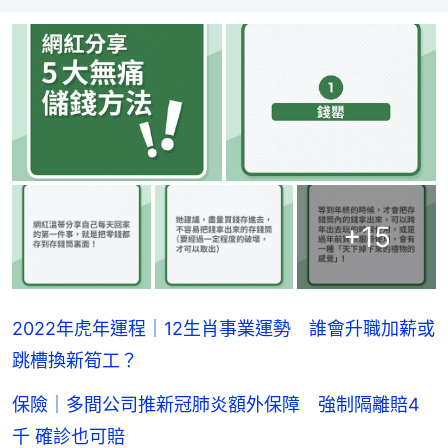
+
15
2022年虎年運程｜12生肖事業運勢 誰會升職加薪或
跳槽換新筍工？
保險｜多間公司推新冠肺炎額外保障 強制隔離賠4
千 確診也可賠