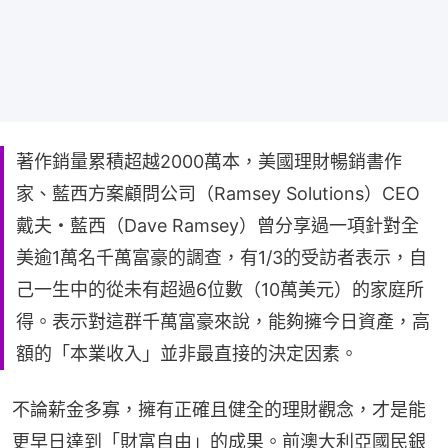
著作銷量累積超越2000萬本，美國理財暢銷書作
家、藍西方案顧問公司（Ramsey Solutions）CEO
戴夫・藍西（Dave Ramsey）曾分享過一項針對全
美逾1萬名千萬富豪的調查，有1/3的受訪者表示，自
己一生中的從未有超過6位數（10萬美元）的家庭所
得。表示對這群千萬富豪來說，能夠擁今日資產，高
額的「本業收入」並非最直接的決定因素。
不論薪金多寡，擁有正確且健全的理財觀念，才是能
更早日達到「財富自由」的成果。前澳大利亞國民銀