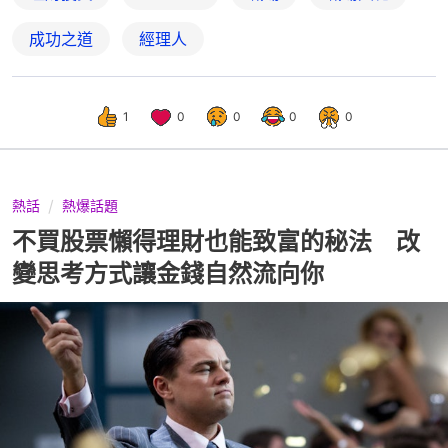
成功之道
經理人
1
0
0
0
0
熱話
熱爆話題
不買股票懶得理財也能致富的秘法 改
變思考方式讓金錢自然流向你