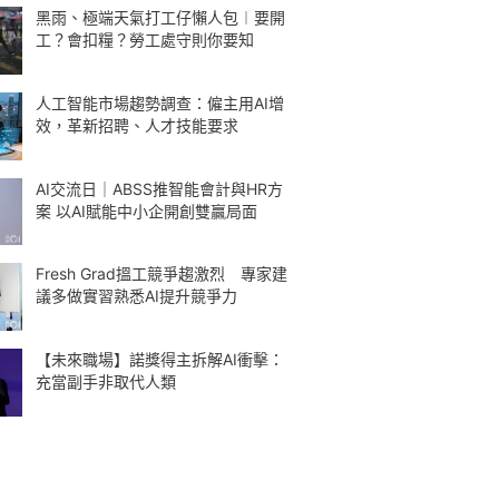
黑雨、極端天氣打工仔懶人包︱要開
工？會扣糧？勞工處守則你要知
人工智能市場趨勢調查：僱主用AI增
效，革新招聘、人才技能要求
AI交流日｜ABSS推智能會計與HR方
案 以AI賦能中小企開創雙贏局面
Fresh Grad搵工競爭趨激烈 專家建
議多做實習熟悉AI提升競爭力
【未來職場】諾獎得主拆解AI衝擊：
充當副手非取代人類