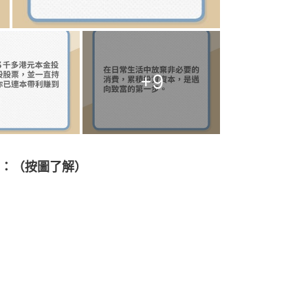
+
9
：（按圖了解）