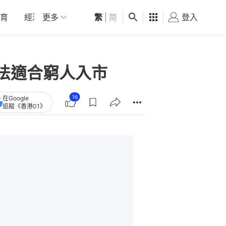
育
經濟
更多
01深圳
繁
觀點
|
简
健康
好食玩飛
登入
女
法適合窮人入市
16
在Google
追蹤《香港01》