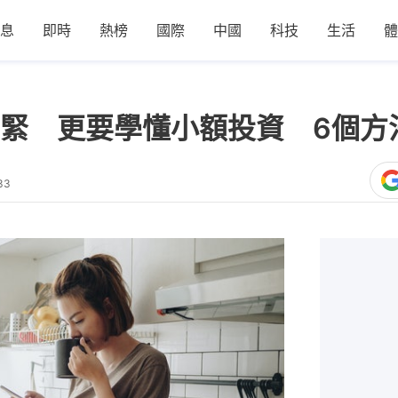
息
即時
熱榜
國際
中國
科技
生活
體
緊 更要學懂小額投資 6個方
33