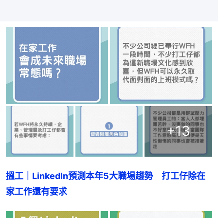
+
13
搵工｜LinkedIn預測本年5大職場趨勢　打工仔除在
家工作還有要求