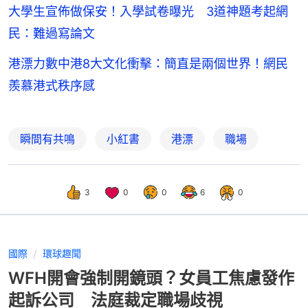
大學生宣佈做保安！入學試卷曝光 3道神題考起網
民：難過寫論文
港漂力數中港8大文化衝擊：簡直是兩個世界！網民
羨慕港式秩序感
瞬間有共鳴
小紅書
港漂
職場
3
0
0
6
0
國際
環球趣聞
WFH開會強制開鏡頭？女員工焦慮發作
起訴公司 法庭裁定職場歧視