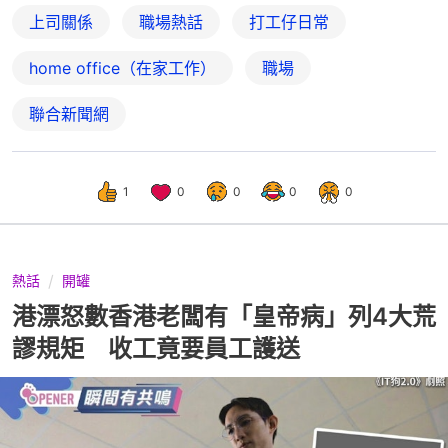
上司關係
職場熱話
打工仔日常
home office（在家工作）
職場
聯合新聞網
1
0
0
0
0
熱話
開罐
港漂怒數香港老闆有「皇帝病」列4大荒
謬規矩 收工竟要員工護送