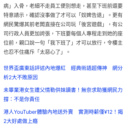
病」入骨，老細不走員工便別想走，甚至下班前還要
特意請示，確認沒事做了才可以「奴婢告退」。更有
網民驚爆其前老闆直接在公司玩「後宮遊戲」，有公
司行政人員更加誇張，下班要每個人專程走到她的座
位前，親口說一句「我下班了」才可以放行，令樓主
也忍不住痛斥「太惡心了」。
世界盃廣東話評述內地爆紅 經典術語超傳神 網分
析2大不敗原因
未畢業港女生遭父情勒供妹讀書！無奈求助獲網民力
撐：不是你責任
港人YouTuber體驗內地送外賣 實測時薪僅¥12！揭
2大好處做上癮