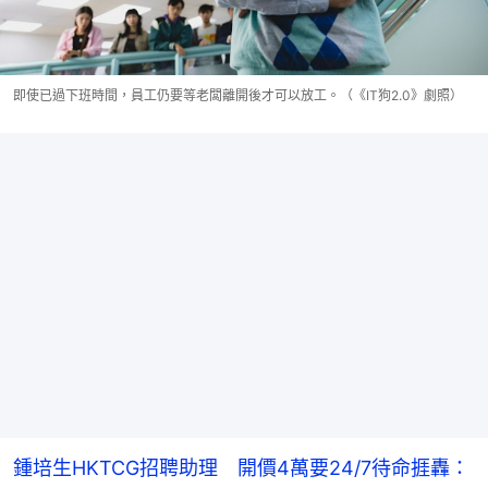
即使已過下班時間，員工仍要等老闆離開後才可以放工。（《IT狗2.0》劇照）
鍾培生HKTCG招聘助理 開價4萬要24/7待命捱轟：