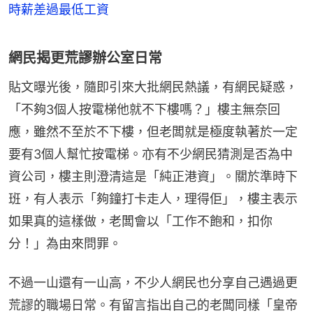
時薪差過最低工資
網民揭更荒謬辦公室日常
貼文曝光後，隨即引來大批網民熱議，有網民疑惑，
「不夠3個人按電梯他就不下樓嗎？」樓主無奈回
應，雖然不至於不下樓，但老闆就是極度執著於一定
要有3個人幫忙按電梯。亦有不少網民猜測是否為中
資公司，樓主則澄清這是「純正港資」。關於準時下
班，有人表示「夠鐘打卡走人，理得佢」，樓主表示
如果真的這樣做，老闆會以「工作不飽和，扣你
分！」為由來問罪。
不過一山還有一山高，不少人網民也分享自己遇過更
荒謬的職場日常。有留言指出自己的老闆同樣「皇帝