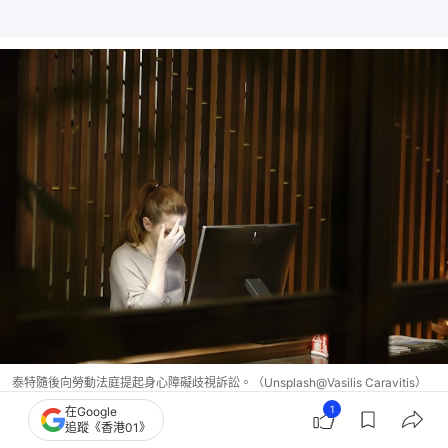
泰特隨後向勞動法庭提起身心障礙歧視訴訟。（Unsplash@Vasilis Caravitis）
1
在Google
追蹤《香港01》
法官認為，資方延遲提供合理調整，已導致泰特在職