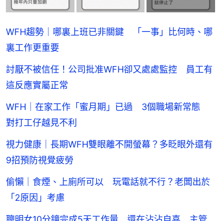
WFH趨勢｜哪裏上班已非關鍵 「一事」比何時、哪
裏工作更重要
討厭不被信任！公司批准WFH卻又處處監控 員工有
這反應實屬正常
WFH｜在家工作「蜜月期」已過 3個職場新常態
對打工仔越見不利
視力健康｜長期WFH雙眼離不開螢幕？多眨眼外還有
9招預防視覺疲勞
偷懶｜食煙、上廁所可以 玩電話就不行？老闆出於
「2原因」考慮
聰明女10分鐘完成5天工作量 還在沾沾自喜 主管