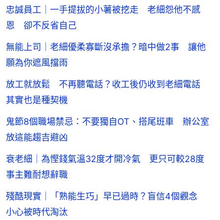
忠誠員工｜一手提拔的小薯被挖走 老細怨他不感
恩 卻不反省自己
無能上司｜老細優柔寡斷沒承擔？暗中做2事 讓他
願為你遮風擋雨
放工就放鬆 不再聽電話？收工後仍收到老細電話
其實也是種契機
鬼節8個職場禁忌：不要獨自OT、搭尾班車 辦公室
放這能趨吉避凶
衰老細｜為慳錢氣溫32度才開冷氣 更只可較28度
事主難耐想辭職
殘酷現實｜「熟能生巧」早已過時？盲信4個觀念
小心被時代淘汰