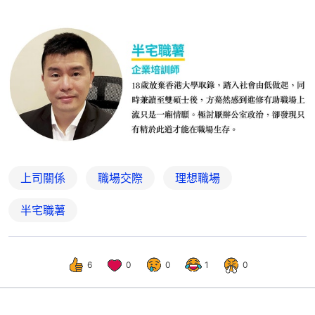
上司關係
職場交際
理想職場
半宅職薯
6
0
0
1
0