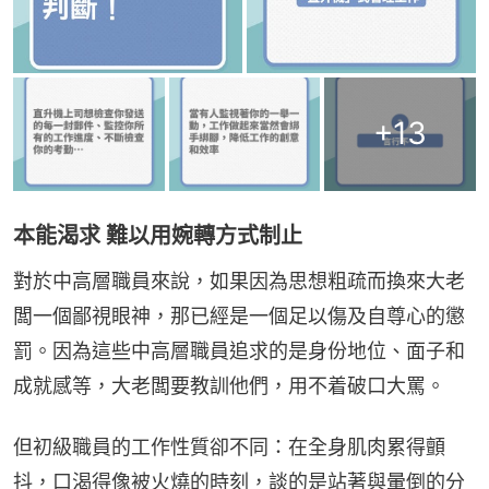
+
13
本能渴求 難以用婉轉方式制止
對於中高層職員來說，如果因為思想粗疏而換來大老
闆一個鄙視眼神，那已經是一個足以傷及自尊心的懲
罰。因為這些中高層職員追求的是身份地位、面子和
成就感等，大老闆要教訓他們，用不着破口大罵。
但初級職員的工作性質卻不同：在全身肌肉累得顫
抖，口渴得像被火燒的時刻，談的是站著與暈倒的分