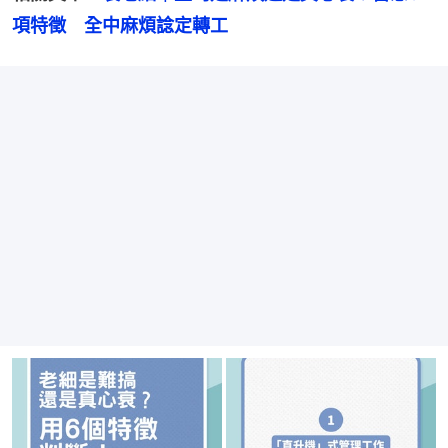
項特徵　全中麻煩諗定轉工