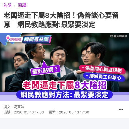
熱話
開罐
老闆逼走下屬8大陰招！偽善談心要留
意 網民教路應對:最緊要淡定
撰文：
奶茶妹
出版：
2026-05-13 17:00
更新：
2026-05-13 17:00