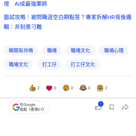
增 AI成最強軍師
面試攻略｜被問職涯空白期點答？專家拆解HR背後邏
輯：非刻意刁難
瞬間有共鳴
職場
職場文化
職場心理
職場文化
打工仔
打工仔文化
2
0
0
0
2
7
在Google
追蹤《香港01》
熱話
開罐
內耗丨完成同樣任務為甚麼主管只讚同
事？4問題放下比較專注自我