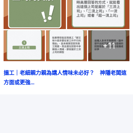
+
11
搵工｜老細親力親為講人情味未必好？　神隱老闆這
方面或更強…