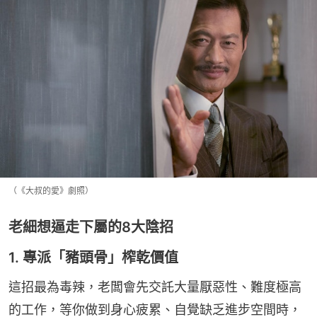
（《大叔的愛》劇照）
老細想逼走下屬的8大陰招
1. 專派「豬頭骨」榨乾價值
這招最為毒辣，老闆會先交託大量厭惡性、難度極高
的工作，等你做到身心疲累、自覺缺乏進步空間時，