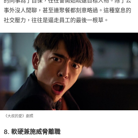
的同事為了自保，往往會開始疏遠目標人物。除了公
事外沒人閒聊，甚至連聚餐都刻意略過。這種窒息的
社交壓力，往往是逼走員工的最後一根草。
《大叔的愛》劇照
8. 軟硬兼施威脅離職