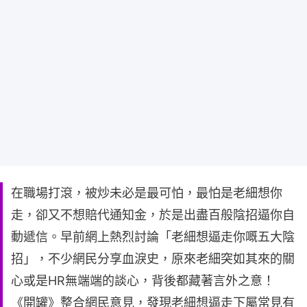
在職場打滾，被炒未必是最可怕，最怕是老細想你
走，卻又不想賠代通知金，於是出盡百般陰招逼你自
動遞信。早前網上熱烈討論「老細想逼走你嘅五大陰
招」，不少網民分享血淚史，原來老細突如其來的關
心或是HR無端端的談心，背後都藏著言外之意！
《開罐》整合網民意見，發現老細想逼走下屬常見有