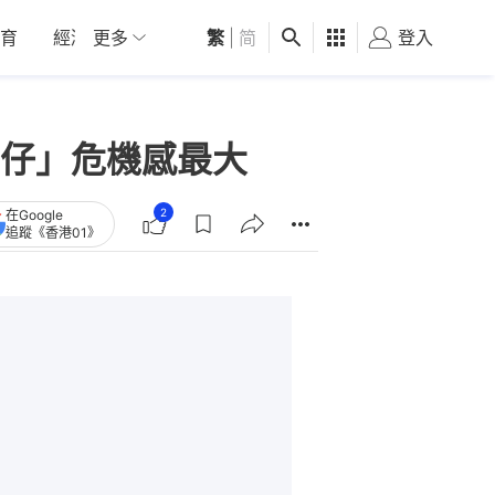
育
經濟
更多
01深圳
繁
觀點
|
简
健康
好食玩飛
登入
女
工仔」危機感最大
2
在Google
追蹤《香港01》