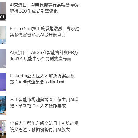
AI交流日｜AI時代搜尋行為轉變 專家
解析GEO生成式引擎優化
:01
Fresh Grad搵工競爭趨激烈 專家建
議多做實習熟悉AI提升競爭力
AI交流日｜ABSS推智能會計與HR方
案 以AI賦能中小企開創雙贏局面
LinkedIn亞太區人才解決方案副總
裁：AI時代企業要 skills-first
人工智能市場趨勢調查：僱主用AI增
效，革新招聘、人才技能要求
企業人工智能升級交流日｜AI培訓學
院文恩澄：發掘優勢再用AI放大