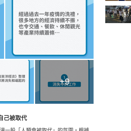
+
9
自己被取代
瀰漫一股「人類會被取代」的氛圍。根據