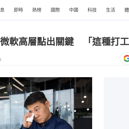
息
即時
熱榜
國際
中國
科技
生活
體
？微軟高層點出關鍵 「這種打
5