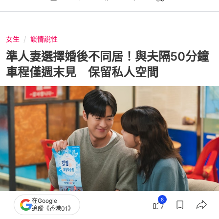
女生
談情說性
準人妻選擇婚後不同居！與夫隔50分鐘
車程僅週末見 保留私人空間
8
在Google
追蹤《香港01》
撰文：
聯合新聞網