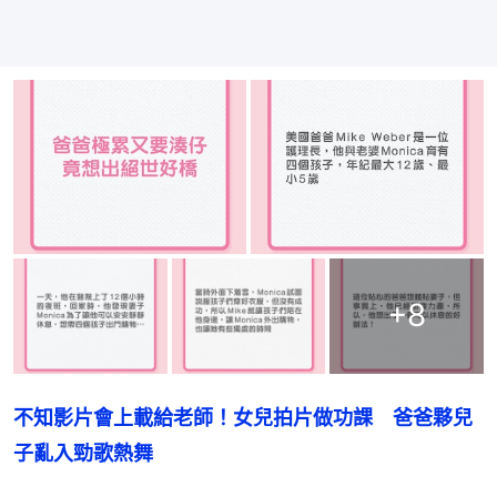
+
8
不知影片會上載給老師！女兒拍片做功課　爸爸夥兒
子亂入勁歌熱舞