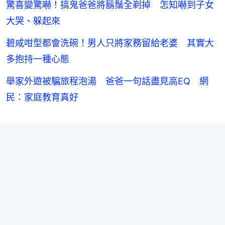
驚喜變驚嚇！搞鬼爸爸將鬍鬚全剃掉 怎知嚇到子女
大哭、躲起來
碧咸咁型都會洗碗！男人只將家務留給老婆 其實大
多抱持一種心態
舉家外遊被騙旅程泡湯 爸爸一句話盡見高EQ 網
民：家庭教育真好