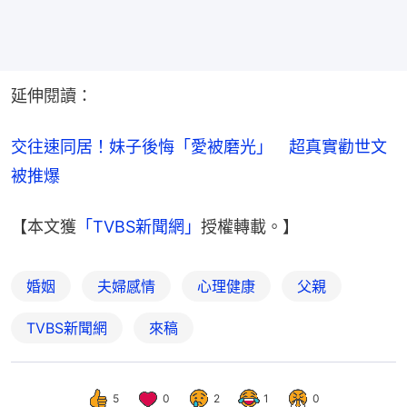
延伸閱讀：
交往速同居！妹子後悔「愛被磨光」　超真實勸世文
被推爆
【本文獲
「TVBS新聞網」
授權轉載。】
婚姻
夫婦感情
心理健康
父親
TVBS新聞網
來稿
5
0
2
1
0