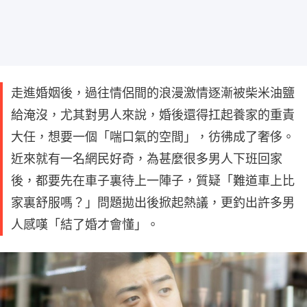
走進婚姻後，過往情侶間的浪漫激情逐漸被柴米油鹽
給淹沒，尤其對男人來說，婚後還得扛起養家的重責
大任，想要一個「喘口氣的空間」，彷彿成了奢侈。
近來就有一名網民好奇，為甚麼很多男人下班回家
後，都要先在車子裏待上一陣子，質疑「難道車上比
家裏舒服嗎？」問題拋出後掀起熱議，更釣出許多男
人感嘆「結了婚才會懂」。