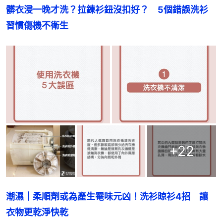
髒衣浸一晚才洗？拉鍊衫鈕沒扣好？　5個錯誤洗衫
習慣傷機不衛生
+
22
潮濕｜柔順劑或為產生罨味元凶！洗衫晾衫4招　讓
衣物更乾淨快乾