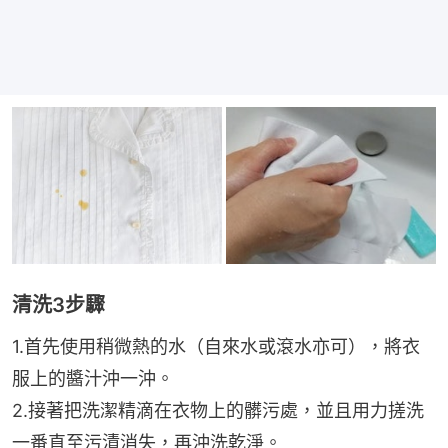
清洗3步驟
1.首先使用稍微熱的水（自來水或滾水亦可），將衣
服上的醬汁沖一沖。
2.接著把洗潔精滴在衣物上的髒污處，並且用力搓洗
一番直至污漬消失，再沖洗乾淨。