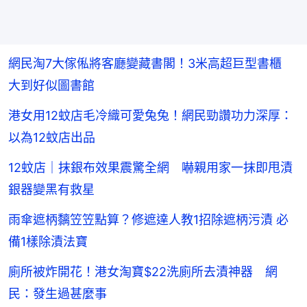
網民淘7大傢俬將客廳變藏書閣！3米高超巨型書櫃
大到好似圖書館
港女用12蚊店毛冷織可愛兔兔！網民勁讚功力深厚：
以為12蚊店出品
12蚊店｜抹銀布效果震驚全網 嚇親用家一抹即甩漬
銀器變黑有救星
雨傘遮柄黐笠笠點算？修遮達人教1招除遮柄污漬 必
備1樣除漬法寶
廁所被炸開花！港女淘寶$22洗廁所去漬神器 網
民：發生過甚麼事