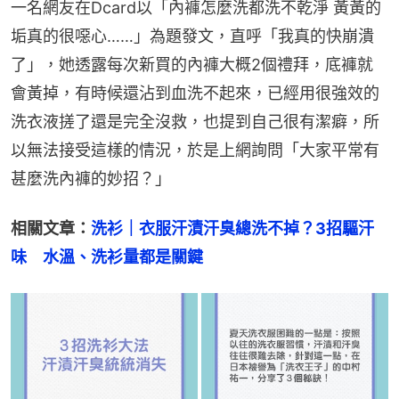
一名網友在Dcard以「內褲怎麼洗都洗不乾淨 黃黃的
垢真的很噁心……」為題發文，直呼「我真的快崩潰
了」，她透露每次新買的內褲大概2個禮拜，底褲就
會黃掉，有時候還沾到血洗不起來，已經用很強效的
洗衣液搓了還是完全沒救，也提到自己很有潔癖，所
以無法接受這樣的情況，於是上網詢問「大家平常有
甚麼洗內褲的妙招？」
相關文章：
洗衫｜衣服汗漬汗臭總洗不掉？3招驅汗
味　水溫、洗衫量都是關鍵