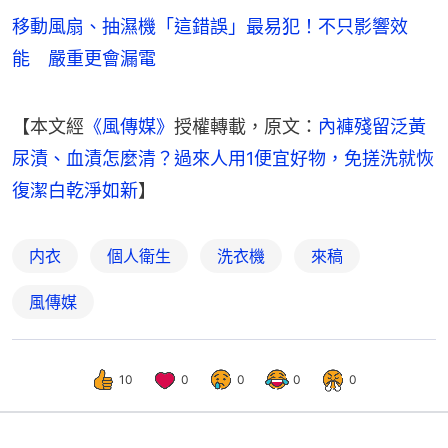
移動風扇、抽濕機「這錯誤」最易犯！不只影響效
能 嚴重更會漏電
【本文經
《風傳媒》
授權轉載，原文：
內褲殘留泛黃
尿漬、血漬怎麼清？過來人用1便宜好物，免搓洗就恢
復潔白乾淨如新
】
内衣
個人衛生
洗衣機
來稿
風傳媒
10
0
0
0
0