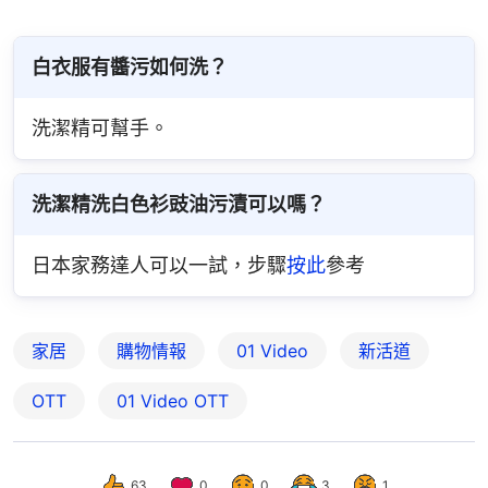
白衣服有醬污如何洗？
洗潔精可幫手。
洗潔精洗白色衫豉油污漬可以嗎？
日本家務達人可以一試，步驟
按此
參考
家居
購物情報
01 Video
新活道
OTT
01‌ ‌Video‌ ‌OTT
63
0
0
3
1