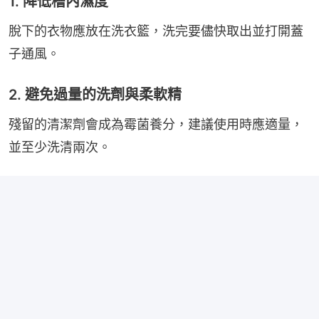
1. 降低槽內濕度
脫下的衣物應放在洗衣籃，洗完要儘快取出並打開蓋
子通風。
2. 避免過量的洗劑與柔軟精
殘留的清潔劑會成為霉菌養分，建議使用時應適量，
並至少洗清兩次。