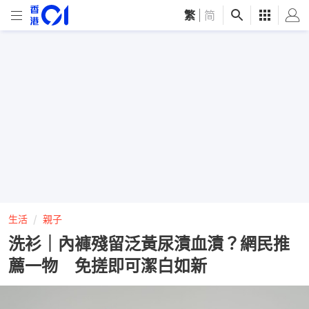
繁
|
简
生活
親子
洗衫｜內褲殘留泛黃尿漬血漬？網民推
薦一物 免搓即可潔白如新