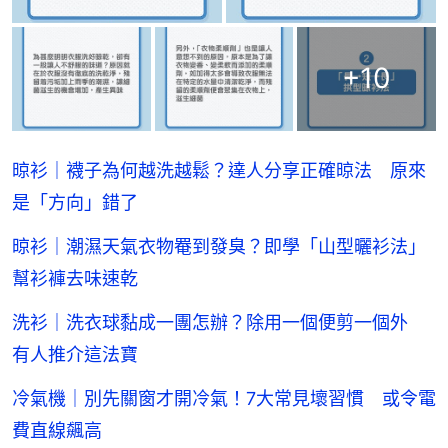
+
10
晾衫｜襪子為何越洗越鬆？達人分享正確晾法 原來
是「方向」錯了
晾衫｜潮濕天氣衣物罨到發臭？即學「山型曬衫法」
幫衫褲去味速乾
洗衫｜洗衣球黏成一團怎辦？除用一個便剪一個外
有人推介這法寶
冷氣機｜別先關窗才開冷氣！7大常見壞習慣 或令電
費直線飆高