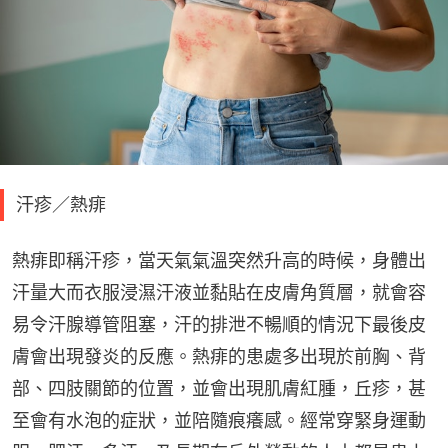
汗疹／熱痱
熱痱即稱汗疹，當天氣氣溫突然升高的時候，身體出
汗量大而衣服浸濕汗液並黏貼在皮膚角質層，就會容
易令汗腺導管阻塞，汗的排泄不暢順的情況下最後皮
膚會出現發炎的反應。熱痱的患處多出現於前胸、背
部、四肢關節的位置，並會出現肌膚紅腫，丘疹，甚
至會有水泡的症狀，並陪隨痕癢感。經常穿緊身運動