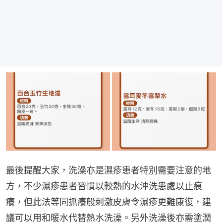
最後提醒大家，洗澡亦是濕疹患者特別需要注意的地
方，不少濕疹患者習慣以較熱的水沖洗患處以止痕
癢，但此法等同抓癢般刺激皮膚令濕疹更難康復，建
議可以用和暖水代替熱水洗澡。另外洗澡後亦需塗潤