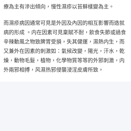
療為主有滲出傾向，慢性濕疹以苔蘚樣變為主。
而濕疹病因通常可見是外因及內因的相互影響而造就
病的形成 。内在因素可見稟賦不耐，飲食失節或過食
辛辣動風之物致脾胃受損，失其健運，濕熱内生，而
又兼外在因素的刺激如：氣候改變，陽光，汗水，乾
燥，動物毛髮，植物，化學物質等等的外邪刺激，内
外兩邪相搏，风濕热邪侵襲浸淫皮膚所致。