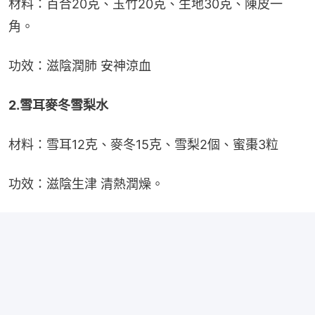
材料：百合20克、玉竹20克、生地30克、陳皮一
角。
功效：滋陰潤肺 安神涼血
2.雪耳麥冬雪梨水
材料：雪耳12克、麥冬15克、雪梨2個、蜜棗3粒
功效：滋陰生津 清熱潤燥。