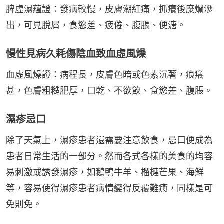
脾虛濕蘊證：發病較慢，皮膚潮紅痛，抓癢後糜爛滲
出，可見脫屑，食慾差、疲倦、腹脹、便溏。
慢性見病久耗傷陰血致血虛風燥
血虛風燥證：病程長，皮膚色暗或色素沉著，痕癢
甚，色膚粗糙肥厚，口乾、不欲飲、食慾差、腹脹。
濕疹忌口
除了天氣上，濕疹患者還需要注意飲食，忌口便成為
患者日常生活的一部分。然而各式各樣的美食的均容
易刺激或誘發濕疹，如鵝鴨牛羊、榴槤芒果、海鮮
等，容易使得濕疹患者病情變得反覆難癒，同樣是可
免則免。