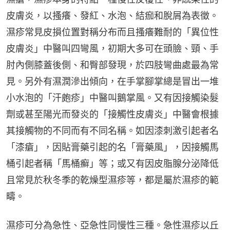
皮膚炎，以搔癢、發紅、水泡、結痂和脫屑為表徵。
濕疹常見皮損位置對稱分布而且搔癢難耐的「異位性
皮膚炎」中醫叫四彎風，初期大多可在頭臉、頸、手
肘內側膝蓋後側、和臀部發現，於四肢彎曲處最為常
見。另外有濕潤滲出傾向，在手掌腳掌總是冒出一堆
小水泡的「汗皰疹」中醫叫鵝掌風。又有因接觸染髮
劑或甚至陽光而發炎的「接觸性皮膚炎」中醫會根據
其接觸物的不同而有不同名稱。如因漆刺激引起者名
「漆瘡」，因貼膏藥引起的名「膏藥風」，因接觸馬
桶引起者稱「馬桶癬」等；或又有因皮脂腺分泌降低
且常見於秋冬季的乾燥型濕疹等，都是屬於濕疹的範
疇。
濕疹可分為急性、亞急性同慢性三種。急性濕疹以丘