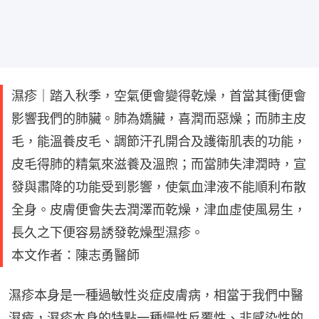
濕疹｜踏入秋季，空氣便會變得乾燥，首當其衝便會
影響我們的肺臟。肺為嬌臟，喜潤而惡燥；而肺主皮
毛，能溫養皮毛、調節汗孔開合及護衛肌表的功能，
皮毛得肺的精氣來滋養及溫煦；而當肺失津潤時，宣
發與肅降的功能受到影響，使氣血津液不能順利布散
全身。皮膚便會失去潤澤而乾燥，津血虛使風易生，
長久之下便容易誘發乾燥型濕疹。
本文作者：陳志勇醫師
濕疹本身是一種過敏性炎症皮膚病，相當于我們中醫
濕瘡，濕疹本身的特點一種慢性反覆性、非感染性的