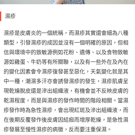
濕疹
濕疹是皮膚炎的一個統稱，而濕疹其實還會細為八種
類型，引發濕疹的成因並沒有一個明確的原因，但相
信與環境中的致敏源例如花粉、遺傳、以及食物致敏
源如雞蛋、牛奶等有所關聯，以及有一些外在及內在
的變化因素會令濕疹復發甚至惡化，天氣變化就是其
中一種，潮濕多汗亦會誘發濕疹的發生，濕疹肌膚呈
現乾燥脫皮還是滲出組織液，有機會並不反映皮膚的
乾濕程度，而是與濕疹的發作時間的階段相關。當濕
疹發作時為急性濕疹，會出現紅斑及滲出組織液，而
在後期反覆發作後皮膚因結痂而增厚乾燥，是急性濕
疹發展至慢性濕疹的病徵，反而要注重保濕。