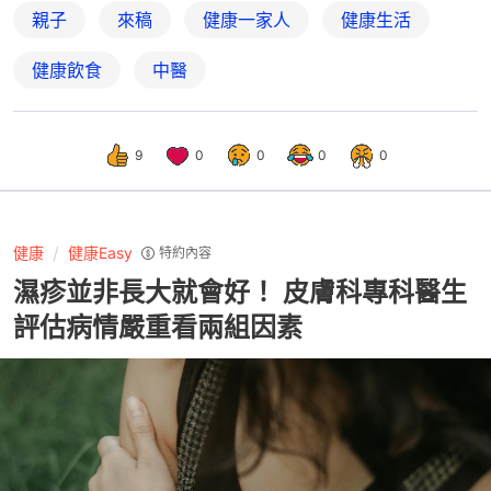
親子
來稿
健康一家人
健康生活
健康飲食
中醫
9
0
0
0
0
健康
健康Easy
特約內容
濕疹並非長大就會好！ 皮膚科專科醫生
評估病情嚴重看兩組因素