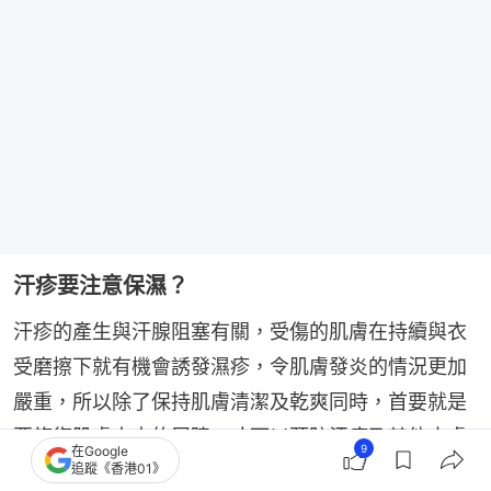
汗疹要注意保濕？
汗疹的產生與汗腺阻塞有關，受傷的肌膚在持續與衣
受磨擦下就有機會誘發濕疹，令肌膚發炎的情況更加
嚴重，所以除了保持肌膚清潔及乾爽同時，首要就是
要修復肌膚本來的屏障，才可以預防汗疹及其他皮膚
9
在Google
的問題產生。
追蹤《香港01》