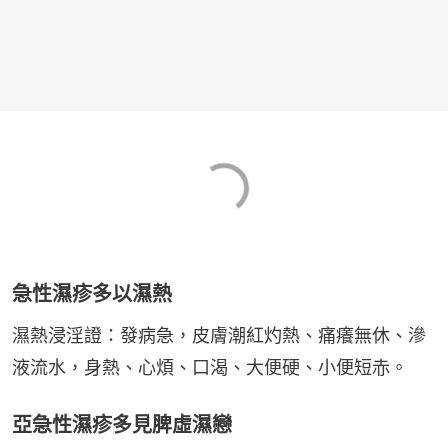
急性濕疹多以濕熱
濕熱浸淫證：發病急，皮膚潮紅灼熱、痛癢無休、滲
液流水，身熱、心煩、口渴、大便硬、小便短赤。
亞急性濕疹多見脾虛濕戀