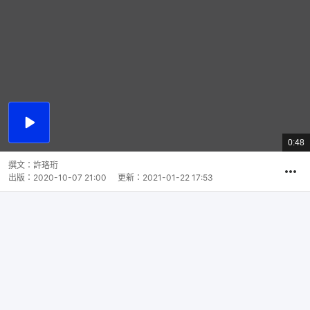
播
放
0:48
總
影
共
片
時
撰文：
許珞珩
間
出版：
2020-10-07 21:00
更新：
2021-01-22 17:53