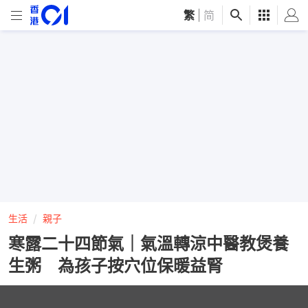
繁
|
简
生活
親子
寒露二十四節氣｜氣溫轉涼中醫教煲養
生粥 為孩子按穴位保暖益腎