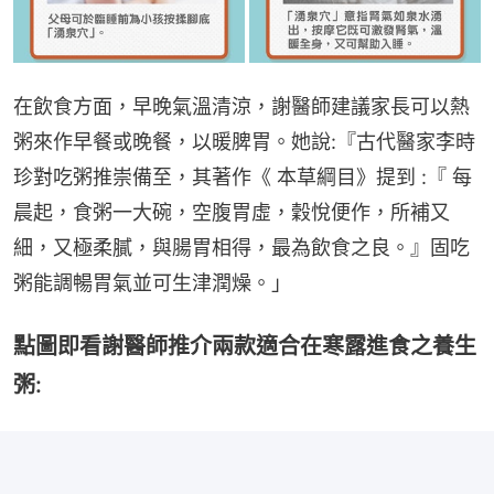
在飲食方面，早晚氣溫清涼，謝醫師建議家長可以熱
粥來作早餐或晚餐，以暖脾胃。她說:『古代醫家李時
珍對吃粥推崇備至，其著作《 本草綱目》提到 :『 每
晨起，食粥一大碗，空腹胃虛，穀悅便作，所補又
細，又極柔膩，與腸胃相得，最為飲食之良。』固吃
粥能調暢胃氣並可生津潤燥。」
點圖即看謝醫師推介兩款適合在寒露進食之養生
粥: