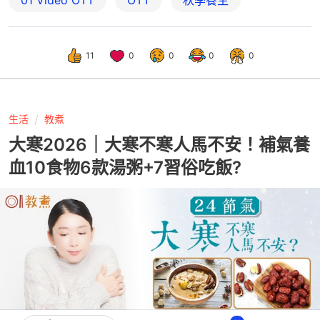
01‌ ‌Video‌ ‌OTT
OTT
秋季養生
11
0
0
0
0
生活
教煮
大寒2026｜大寒不寒人馬不安！補氣養
血10食物6款湯粥+7習俗吃飯?