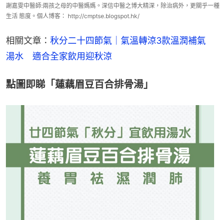
謝嘉雯中醫師:兩孩之母的中醫媽媽。深信中醫之博大精深，除治病外，更關乎一種
生活 態度。個人博客： http://cmptse.blogspot.hk/
相關文章：
秋分二十四節氣｜氣溫轉涼3款溫潤補氣
湯水　適合全家飲用迎秋涼
點圖即睇「蓮藕眉豆百合排骨湯」