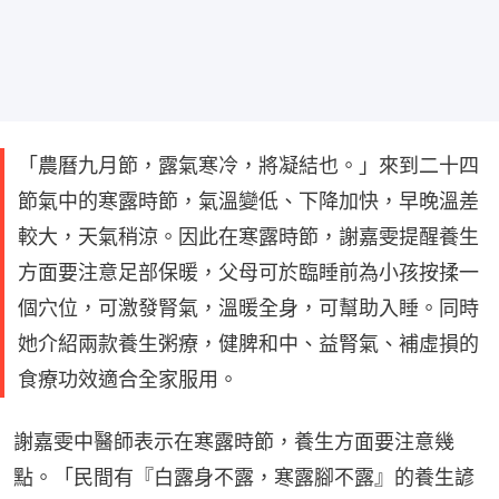
「農曆九月節，露氣寒冷，將凝結也。」來到二十四
節氣中的寒露時節，氣溫變低、下降加快，早晚溫差
較大，天氣稍涼。因此在寒露時節，謝嘉雯提醒養生
方面要注意足部保暖，父母可於臨睡前為小孩按揉一
個穴位，可激發腎氣，溫暖全身，可幫助入睡。同時
她介紹兩款養生粥療，健脾和中、益腎氣、補虛損的
食療功效適合全家服用。
謝嘉雯中醫師表示在寒露時節，養生方面要注意幾
點。「民間有『白露身不露，寒露腳不露』的養生諺