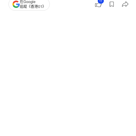
11
在Google
追蹤《香港01》
撰文：
鄒家鳳
出版：
2026-01-20 01:46
更新：
2026-01-20 01:47
大寒2026｜大寒是二十四節氣中最後的一個節氣，