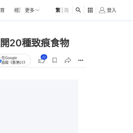
育
經濟
更多
01深圳
繁
觀點
|
简
健康
好食玩飛
登入
女
開20種致痕食物
22
在Google
追蹤《香港01》