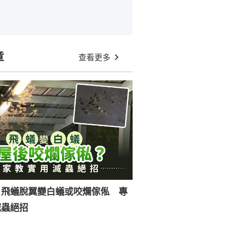
章
查看更多
｜飛蟻脫翼變白蟻或咬爛傢俬 專
滅蟲絕招