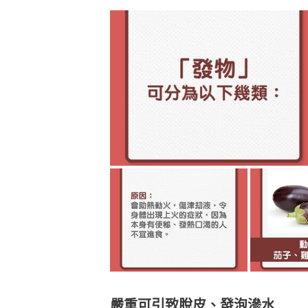
嚴重可引致脫皮、發泡滲水