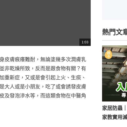
熱門文
1:03
總
共
時
間
身皮膚痕癢難耐，無論塗幾多次潤膚乳
並非乾燥所致，反而是跟食物有關？有
加重新症，又或是會引起上火、生痰、
是大人或是小朋友，吃了或會誘發皮膚
皮及發泡滲水等，而這類食物在中醫角
家居防蟲
家教實用