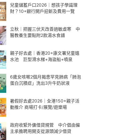
兒童儲蓄戶口2026｜想孩子學識理
財？10+銀行開戶迎新及費用一覽
立秋｜把握三伏天改善過敏虛寒 中
醫教養生要點附2款湯水食譜
親子好去處｜香港20+康文署兒童嬉
水池 巨型滑水梯+海盜船+噴泉
6歲女咳嗽2個月揭患罕見肺病「肺泡
蛋白沉積症」洗出3升牛奶狀液
暑假好去處2026｜全港150+親子活
動推介 商場打卡/展覽/遊樂場
政府收緊外傭借貸規管 中介倡由僱
主承擔聘用開支從源頭減少借貸