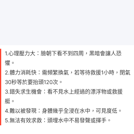
1.心理壓力大：臉朝下看不到四周，黑暗會讓人恐
懼。
2.體力消耗快：需頻繁換氣，若等待救援1小時，閉氣
30秒等於要抬頭120次。
3.錯失求生機會：看不見水上經過的漂浮物或救援
艇。
4.難以被發現：身體幾乎全浸在水中，可見度低。
5.無法有效求救：頭埋水中不易發聲或揮手。