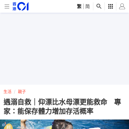
繁
|
简
生活
親子
遇溺自救｜仰漂比水母漂更能救命 專
家：能保存體力增加存活概率