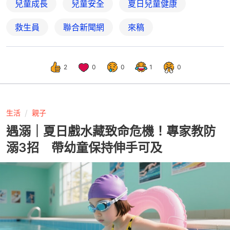
兒童成長
兒童安全
夏日兒童健康
救生員
聯合新聞網
來稿
2
0
0
1
0
生活
親子
遇溺｜夏日戲水藏致命危機！專家教防
溺3招 帶幼童保持伸手可及