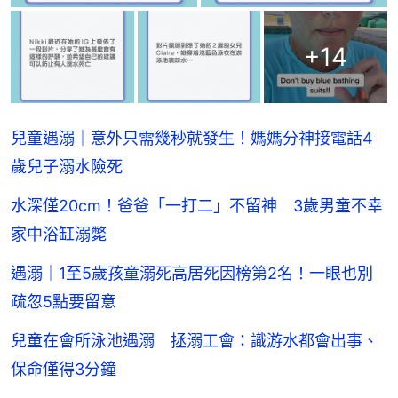
+
14
兒童遇溺｜意外只需幾秒就發生！媽媽分神接電話4
歲兒子溺水險死
水深僅20cm！爸爸「一打二」不留神 3歲男童不幸
家中浴缸溺斃
遇溺｜1至5歲孩童溺死高居死因榜第2名！一眼也別
疏忽5點要留意
兒童在會所泳池遇溺 拯溺工會：識游水都會出事、
保命僅得3分鐘