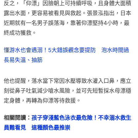
反之，「仰漂」因臉朝上可持續呼吸，且身體大面積
露出水面，更容易被看見與救起。張景泓指出，日本
近期就有一名男子誤落海，靠著仰漂堅持4小時，最
終成功獲救。
懂游水也會遇溺！5大錯誤觀念要提防 泡水時間過
長易失溫、抽筋
他也提醒，落水當下常因水壓導致水灌入口鼻，應立
刻從鼻子吐氣減少嗆水風險，並可先短暫採水母漂穩
定身體，再轉為仰漂等待救援。
相關閱讀：
孩子穿淺藍色泳衣最危險！不幸溺水救生
員難看見　這種顏色最推崇