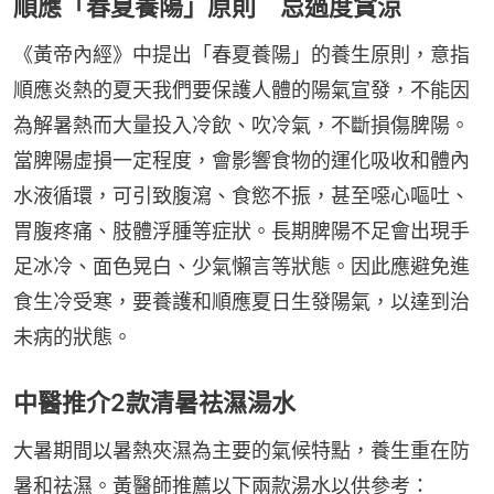
順應「春夏養陽」原則 忌過度貪涼
《黃帝內經》中提出「春夏養陽」的養生原則，意指
順應炎熱的夏天我們要保護人體的陽氣宣發，不能因
為解暑熱而大量投入冷飲、吹冷氣，不斷損傷脾陽。
當脾陽虛損一定程度，會影響食物的運化吸收和體內
水液循環，可引致腹瀉、食慾不振，甚至噁心嘔吐、
胃腹疼痛、肢體浮腫等症狀。長期脾陽不足會出現手
足冰冷、面色晃白、少氣懶言等狀態。因此應避免進
食生冷受寒，要養護和順應夏日生發陽氣，以達到治
未病的狀態。
中醫推介2款清暑祛濕湯水
大暑期間以暑熱夾濕為主要的氣候特點，養生重在防
暑和祛濕。黃醫師推薦以下兩款湯水以供參考：