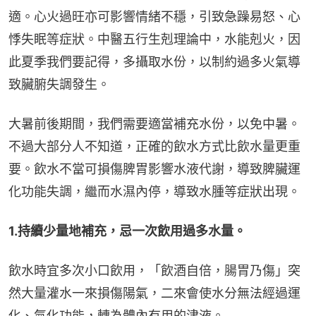
適。心火過旺亦可影響情緒不穩，引致急躁易怒、心
悸失眠等症狀。中醫五行生剋理論中，水能剋火，因
此夏季我們要記得，多攝取水份，以制約過多火氣導
致臟腑失調發生。
大暑前後期間，我們需要適當補充水份，以免中暑。
不過大部分人不知道，正確的飲水方式比飲水量更重
要。飲水不當可損傷脾胃影響水液代謝，導致脾臟運
化功能失調，繼而水濕內停，導致水腫等症狀出現。
1.持續少量地補充，忌一次飲用過多水量。
飲水時宜多次小口飲用，「飲酒自倍，腸胃乃傷」突
然大量灌水一來損傷陽氣，二來會使水分無法經過運
化、氣化功能，轉為體內有用的津液。