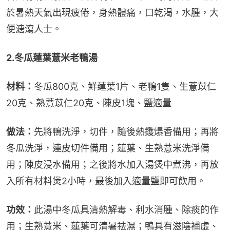
於暑熱天氣出現疲倦，身熱體痛，口乾渴，水腫，大
便溏瀉人士。
2.冬瓜蓮葉薏米老鴨湯
材料：
冬瓜800克、鮮蓮葉1片、老鴨1隻、生薏苡仁
20克、熟薏苡仁20克、陳皮1塊、鹽適量
做法：
先將鴨洗淨，切件，隨後熱鑊爆香備用；再將
冬瓜洗淨，連皮切件備用；蓮葉、生熟薏米洗淨備
用；陳皮浸水備用；之後將水加入湯煲中煮沸，再放
入所有材料煲2小時，最後加入適量鹽即可飲用。
功效：
此湯中冬瓜具清熱解毒、利水消腫、除痰的作
用；生熟薏米、蓮葉可清暑祛濕；鴨具有滋陰補虛、