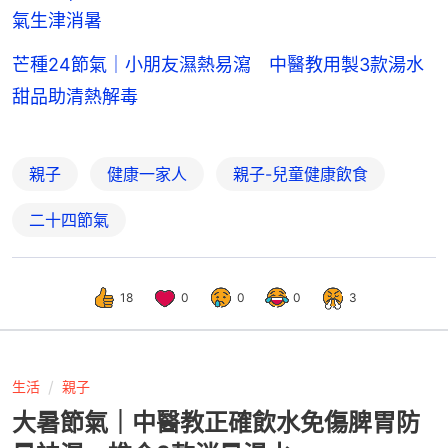
氣生津消暑
芒種24節氣｜小朋友濕熱易瀉 中醫教用製3款湯水
甜品助清熱解毒
親子
健康一家人
親子-兒童健康飲食
二十四節氣
18
0
0
0
3
生活
親子
大暑節氣｜中醫教正確飲水免傷脾胃防