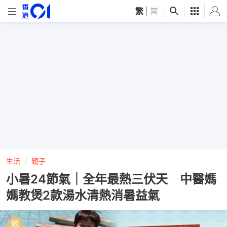
繁
|
简
生活
親子
小暑24節氣｜全年最熱三伏天 中醫媽
媽教煲2款湯水清熱消暑益氣