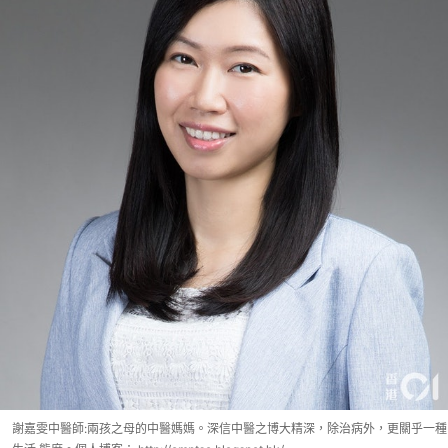
謝嘉雯中醫師:兩孩之母的中醫媽媽。深信中醫之博大精深，除治病外，更關乎一種