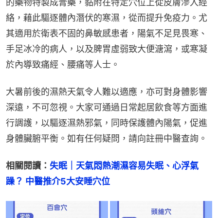
的藥物特製成膏藥，黏附在特定穴位上從皮膚滲入經
絡，藉此驅逐體內潛伏的寒濕，從而提升免疫力。尤
其適用於衛表不固的鼻敏感患者，陽氣不足見畏寒、
手足冰冷的病人，以及脾胃虛弱致大便溏瀉，或寒凝
於內導致痛經、腰痛等人士。
大暑前後的濕熱天氣令人難以適應，亦可對身體影響
深遠，不可忽視。大家可通過日常起居飲食等方面進
行調護，以驅逐濕熱邪氣，同時保護體內陽氣，促進
身體臟腑平衡。如有任何疑問，請向註冊中醫查詢。
相關閱讀：
失眠｜天氣悶熱潮濕容易失眠、心浮氣
躁？ 中醫推介5大安睡穴位