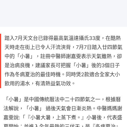
踏入7月天文台已錄得最高氣溫達攝氏33度，在酷熱
天時走在街上已令人汗流浹背，7月7日踏入廿四節氣
中的「小暑」，註冊中醫師謝嘉雯表示天氣雖熱，卻
是治病良機，建議家長可把握「小暑」後的3個日子
作為冬病夏治的最佳時機。同時煲2款適合全家大小
飲用的湯水，有清熱益氣功效。
「小暑」是中國傳統曆法中二十四節氣之一，根據曆
法解說，「小暑」 過後天氣會日漸炎熱。中醫媽媽謝
嘉雯說:「『小暑大暑，上蒸下煮。』小暑後，代表盛
夏開始；並進入全年最熱的三伏天，是『冬病夏治』