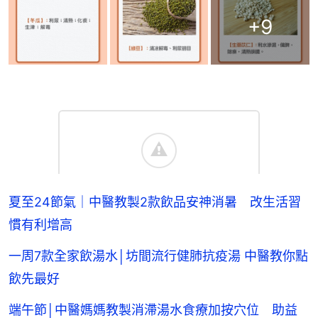
+
9
夏至24節氣｜中醫教製2款飲品安神消暑 改生活習
慣有利增高
一周7款全家飲湯水│坊間流行健肺抗疫湯 中醫教你點
飲先最好
端午節│中醫媽媽教製消滯湯水食療加按穴位 助益