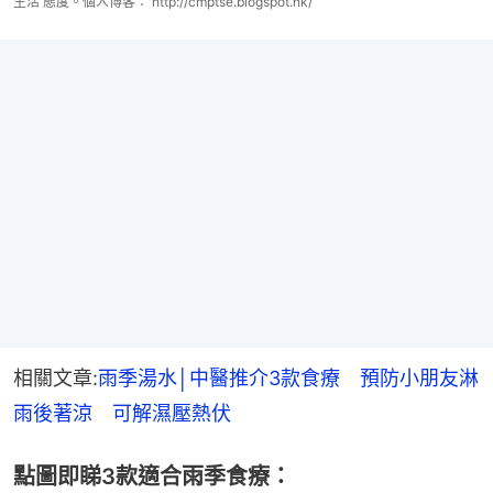
生活 態度。個人博客： http://cmptse.blogspot.hk/
相關文章:
雨季湯水│中醫推介3款食療　預防小朋友淋
雨後著涼　可解濕壓熱伏
點圖即睇3款適合雨季食療：