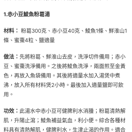
1.赤小豆鯪魚粉葛湯
材料：
 粉葛300克、赤小豆40克、鯪魚1條、鮮淮山1
條、蜜棗4粒、鹽適量
做法：
先將粉葛、鮮淮山去皮，洗淨切件備用；赤小
豆、蜜棗洗淨備用。之後將鯪魚洗淨，兩面煎至金黃
色，再放入魚袋備用。其後將適量水加入湯煲中煮
沸，放入所有材料煲2小時。最後加入適量鹽即可飲
用。
功效：
此湯水中赤小豆可健脾利水消腫；粉葛清熱解
肌，升陽止瀉；鯪魚補益氣血，利小便。綜合各種材
料具有清熱解肌，健脾利水，生津止渴的作用。適合