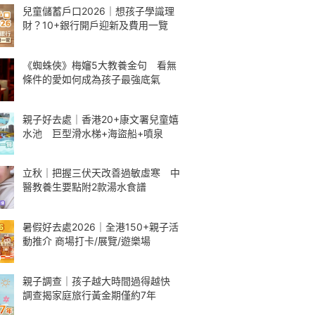
兒童儲蓄戶口2026｜想孩子學識理
財？10+銀行開戶迎新及費用一覽
《蜘蛛俠》梅嬸5大教養金句 看無
條件的愛如何成為孩子最強底氣
親子好去處｜香港20+康文署兒童嬉
水池 巨型滑水梯+海盜船+噴泉
立秋｜把握三伏天改善過敏虛寒 中
醫教養生要點附2款湯水食譜
暑假好去處2026｜全港150+親子活
動推介 商場打卡/展覽/遊樂場
親子調查｜孩子越大時間過得越快
調查揭家庭旅行黃金期僅約7年