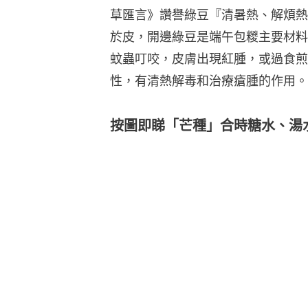
草匯言》讚譽綠豆『清暑熱、解煩熱
於皮，開邊綠豆是端午包糉主要材料
蚊蟲叮咬，皮膚出現紅腫，或過食煎
性，有清熱解毒和治療瘡腫的作用。
按圖即睇「芒種」合時糖水、湯水