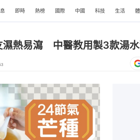
息
即時
熱榜
國際
中國
科技
生活
體
友濕熱易瀉 中醫教用製3款湯
53