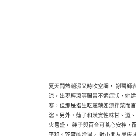
夏天悶熱潮濕又時吹空調， 謝醫師
涼，出現輕瀉等腸胃不適症狀，她建
寒，但那是指生吃蓮藕如涼拌菜而言
瀉。另外，蓮子和茨實性味甘、澀、
火易盛， 蓮子與百合可養心安神，
平和。茨實能除濕， 對小朋友尿床