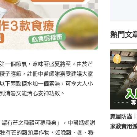
熱門文
第一個節氣，意味著盛夏將至。由於芒
糉子應節，註冊中醫師謝嘉雯建議大家
以下兩款糖水加一個素湯，可令大人小
到消暑又能清心安神功效。
家居防蟲
，謂有芒之種穀可稼種矣」，中醫媽媽謝
家教實用
種有芒的穀類農作物，如晚穀、黍、稷