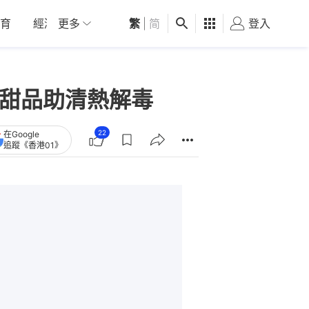
育
經濟
更多
01深圳
繁
觀點
|
简
健康
好食玩飛
登入
女
水甜品助清熱解毒
22
在Google
追蹤《香港01》