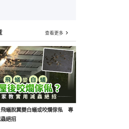
章
查看更多
｜飛蟻脫翼變白蟻或咬爛傢俬 專
滅蟲絕招