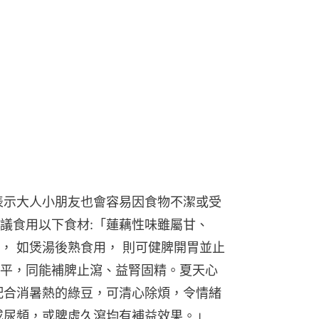
表示大人小朋友也會容易因食物不潔或受
議食用以下食材:「蓮藕性味雖屬甘、
， 如煲湯後熟食用， 則可健脾開胃並止
平，同能補脾止瀉、益腎固精。夏天心
配合消暑熱的綠豆，可清心除煩，令情緒
或尿頻，或脾虛久瀉均有補益效果。」