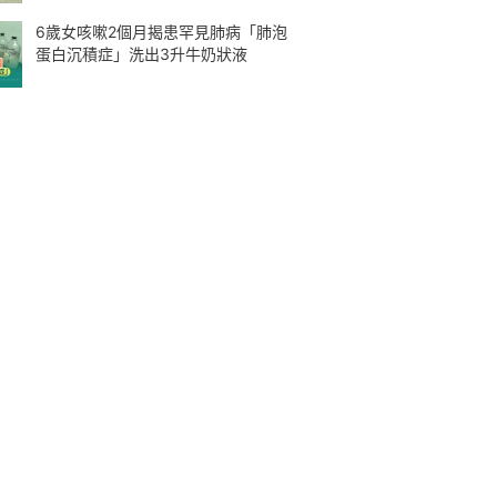
6歲女咳嗽2個月揭患罕見肺病「肺泡
蛋白沉積症」洗出3升牛奶狀液