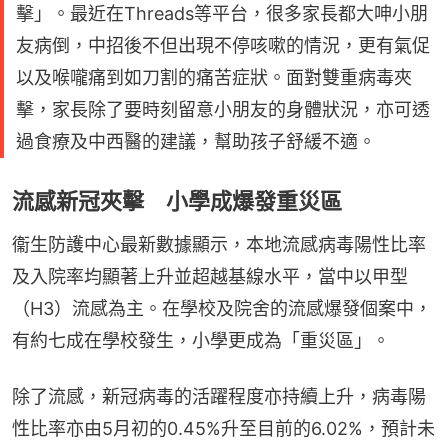
擊」。最近在Threads等平台，很多家長都大呻小朋
友病倒，中招後不但出現不停咳嗽的情況，更有氣促
以及喉嚨痛到如刀割的痛苦症狀。面對雙重病毒夾
擊，家長除了要時刻留意小朋友的身體狀況，亦可透
過食療及中西醫的建議，幫助孩子舒緩不適。
流感新冠夾擊 小學成爆發重災區
衞生防護中心最新數據顯示，本地流感病毒陽性比率
及入院率均顯著上升並超越基線水平，當中以甲型
（H3）流感為主。在學校及院舍的流感爆發個案中，
有約七成在學校發生，小學更成為「重災區」。
除了流感，新冠病毒的活躍程度亦持續上升，病毒陽
性比率亦由5月初的0.45%升至目前的6.02%，預計未