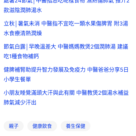
處暑24節氣│中醫指忌吃呢樣食物 濕熱傷肺氣 推介2
款滋陰潤肺湯水
立秋│暑氣未消 中醫指不宜吃一類水果傷脾胃 附3湯
水食療清熱潤燥
節氣白露│早晚溫差大 中醫媽媽教煲2個潤肺湯 建議
吃1種食物補鈣
健脾補腎助提升智力發展及免疫力 中醫爸爸分享5日
小學生餐單
小朋友睡覺滿頭大汗與此有關 中醫教煲2個湯水補益
肺氣減少汗出
親子
健康飲食
養生保健