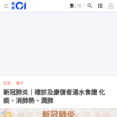
繁
|
简
生活
親子
新冠肺炎｜確診及康復者湯水食譜 化
痰、消肺熱、潤肺