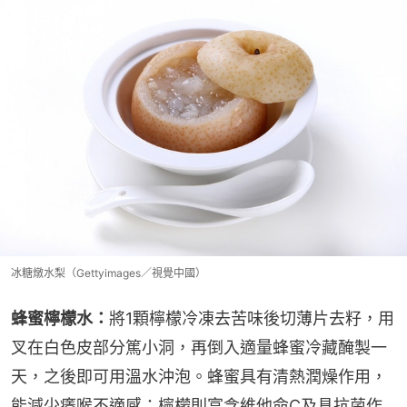
冰糖燉水梨（Gettyimages／視覺中國）
蜂蜜檸檬水：
將1顆檸檬冷凍去苦味後切薄片去籽，用
叉在白色皮部分篤小洞，再倒入適量蜂蜜冷藏醃製一
天，之後即可用溫水沖泡。蜂蜜具有清熱潤燥作用，
能減少癢喉不適感；檸檬則富含維他命C及具抗菌作