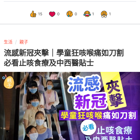
15
0
0
1
1
生活
親子
流感新冠夾擊｜學童狂咳喉痛如刀割
必看止咳食療及中西醫貼士