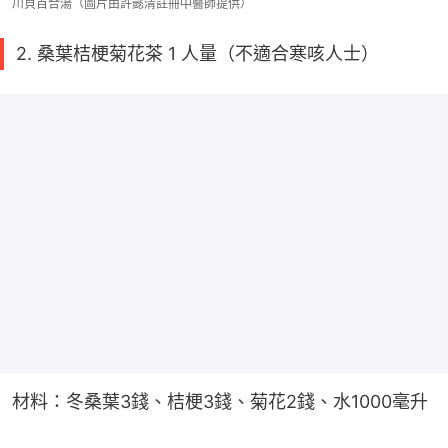
川貝百合湯（圖片由許懿清註冊中醫師提供）
2. 桑葉桔梗菊花茶 1 人量（不適合寒咳人士）
材料：冬桑葉3錢、桔梗3錢、菊花2錢、水1000毫升