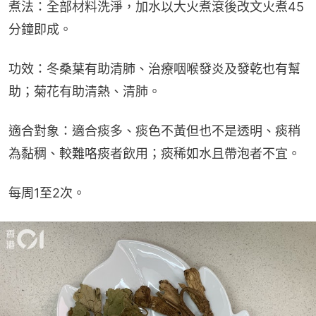
煮法：全部材料洗淨，加水以大火煮滾後改文火煮45
分鐘即成。
功效：冬桑葉有助清肺、治療咽喉發炎及發乾也有幫
助；菊花有助清熱、清肺。
適合對象：適合痰多、痰色不黃但也不是透明、痰稍
為黏稠、較難咯痰者飲用；痰稀如水且帶泡者不宜。
每周1至2次。