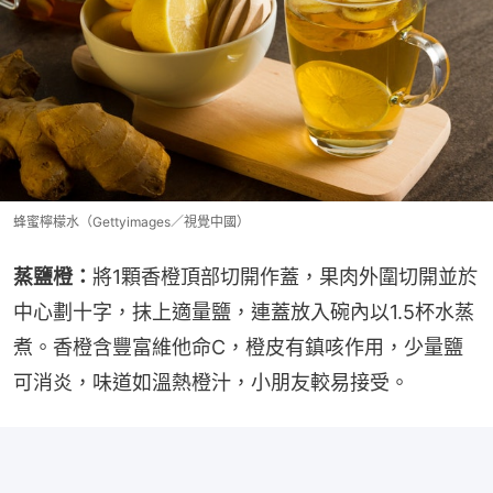
蜂蜜檸檬水（Gettyimages／視覺中國）
蒸鹽橙：
將1顆香橙頂部切開作蓋，果肉外圍切開並於
中心劃十字，抹上適量鹽，連蓋放入碗內以1.5杯水蒸
煮。香橙含豐富維他命C，橙皮有鎮咳作用，少量鹽
可消炎，味道如溫熱橙汁，小朋友較易接受。