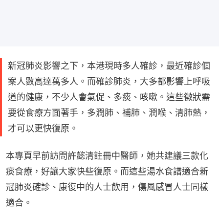
新冠肺炎影響之下，本港現時多人確診，最近確診個
案人數高達萬多人。而確診肺炎，大多都影響上呼吸
道的健康，不少人會氣促、多痰、咳嗽。這些徵狀需
要從食療方面著手，多潤肺、補肺、潤喉、清肺熱，
才可以更快復原。
本專頁早前訪問許懿清註冊中醫師，她共建議三款化
痰食療，好讓大家快些復原。而這些湯水食譜適合新
冠肺炎確診、康復中的人士飲用，傷風感冒人士同樣
適合。