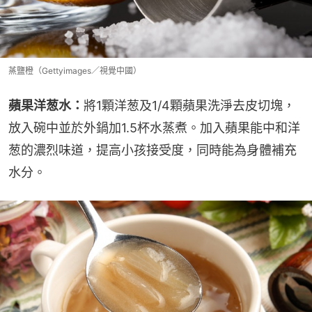
蒸鹽橙（Gettyimages／視覺中國）
蘋果洋葱水：
將1顆洋葱及1/4顆蘋果洗淨去皮切塊，
放入碗中並於外鍋加1.5杯水蒸煮。加入蘋果能中和洋
葱的濃烈味道，提高小孩接受度，同時能為身體補充
水分。