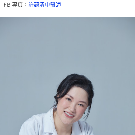
FB 專頁：
許懿清中醫師