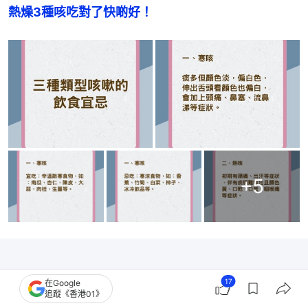
熱燥3種咳吃對了快啲好！
+
5
17
在Google
追蹤《香港01》