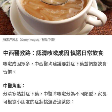
蘋果洋葱水（Gettyimages／視覺中國）
中西醫教路：認清咳嗽成因 慎選日常飲食
咳嗽成因眾多，中西醫均建議要對症下藥並調整飲食
習慣。
中醫角度：
分清寒熱對症下藥，中醫將咳嗽分為不同類型，家長
可根據小朋友的症狀挑選合適茶飲：