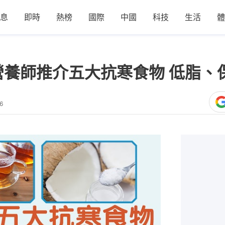
息
即時
熱榜
國際
中國
科技
生活
體
營養師推介五大抗寒食物 低脂、
6