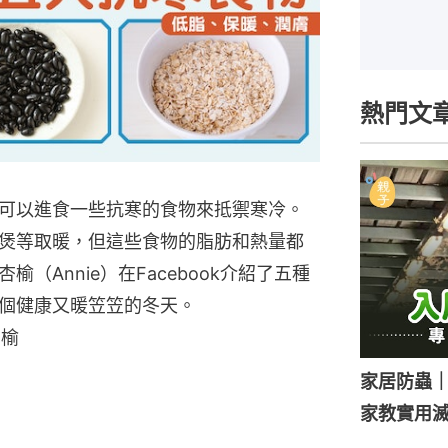
熱門文
可以進食一些抗寒的食物來抵禦寒冷。
煲等取暖，但這些食物的脂肪和熱量都
（Annie）在Facebook介紹了五種
個健康又暖笠笠的冬天。
杏榆
家居防蟲
家教實用