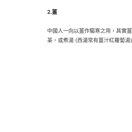
2.薑
中國人一向以薑作驅寒之用，其實薑
茶，或煮湯 (西湯常有薑汁紅蘿蔔湯