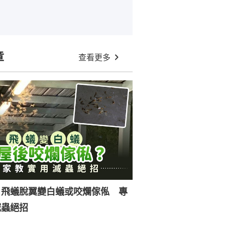
章
查看更多
｜飛蟻脫翼變白蟻或咬爛傢俬 專
滅蟲絕招