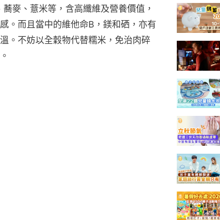
小米、蕎麥、薏米等，含高纖維及營養價值，
感。而且當中的維他命B，鎂和硒，亦有
溫。不妨以全穀物代替糯米，免治肉碎
。