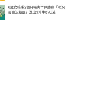
6歲女咳嗽2個月揭患罕見肺病「肺泡
蛋白沉積症」洗出3升牛奶狀液