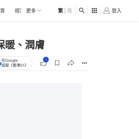
育
經濟
更多
01深圳
繁
觀點
|
简
健康
好食玩飛
登入
女
保暖、潤膚
1
在Google
追蹤《香港01》