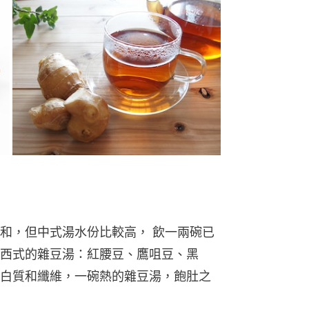
和，但中式湯水份比較高， 飲一兩碗已
西式的雜豆湯：紅腰豆、鷹咀豆、黑
白質和纖維，一碗熱的雜豆湯，飽肚之