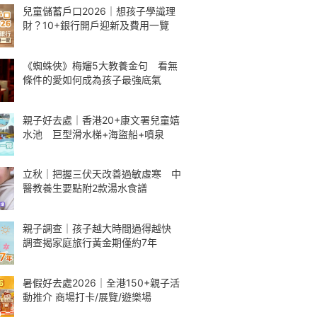
兒童儲蓄戶口2026｜想孩子學識理
財？10+銀行開戶迎新及費用一覽
《蜘蛛俠》梅嬸5大教養金句 看無
條件的愛如何成為孩子最強底氣
親子好去處｜香港20+康文署兒童嬉
水池 巨型滑水梯+海盜船+噴泉
立秋｜把握三伏天改善過敏虛寒 中
醫教養生要點附2款湯水食譜
親子調查｜孩子越大時間過得越快
調查揭家庭旅行黃金期僅約7年
暑假好去處2026｜全港150+親子活
動推介 商場打卡/展覽/遊樂場