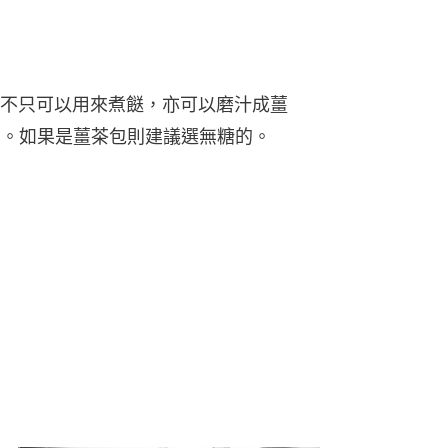
不只可以用來煮餸，亦可以磨汁成薑
)。如果是薑茶包則建議選無糖的。