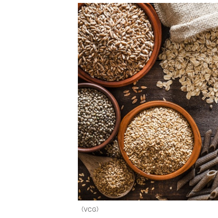
（VCG）