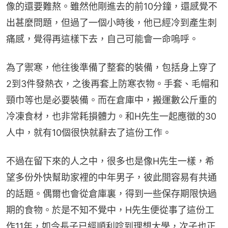
像的還要難熬。雖然他剛進去的前10分鐘，還感覺不
出甚麼問題，但過了一個小時後，他已經冷到產生刺
痛感，覺得再這樣下去，自己可能會一命嗚呼。
為了禦寒，他往後準備了整套的裝備，包括身上穿了
2到3件發熱衣，之後再套上防寒衣物。手套、毛帽和
頸巾等也是必要裝備。而在倉庫中，搬運數公斤重的
冷凍食材，也非常耗損體力。和H先生一起應徵的30
人中，就有10個很快就辭去了這份工作。
不過在留下來的人之中，很多也是像H先生一樣，希
望多份外快幫助家裡的中年男子，彼此間容易有共通
的話題。偶爾也會從倉庫裏，得到一些保存期限快過
期的食物。於是不知不覺中，H先生便從事了這份工
作11年，如今長子已經順利唸到理想大學，次子也正