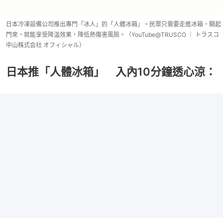
日本冷凍設備公司推出專門「冰人」的「人體冰箱」。民眾只需要走進冰箱，關起
門來，就能享受降溫效果，降低熱傷害風險。（YouTube@TRUSCO ｜ トラスコ
中山株式会社 オフィシャル）
日本推「人體冰箱」 入內10分鐘透心涼：