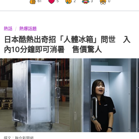
61
5
2
3
0
熱話
熱爆話題
日本酷熱出奇招「人體冰箱」問世 入
內10分鐘即可消暑 售價驚人
撰文：
聯合新聞網