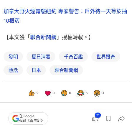
加拿大野火煙霧襲紐約 專家警告：戶外待一天等於抽
10根菸
【本文獲「
聯合新聞網
」授權轉載。】
發明
夏日消暑
千奇百趣
世界搜奇
熱話
日本
聯合新聞網
2
0
0
6
0
71
在Google
熱話
熱爆話題
追蹤《香港01》
地盤工高溫下「食清水飯」！無雪櫃仍