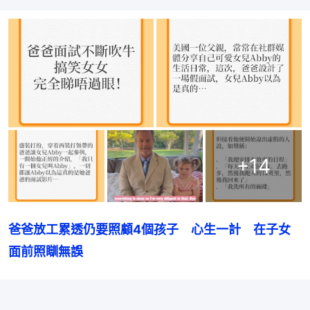
+
14
爸爸放工累透仍要照顧4個孩子　心生一計　在子女
面前照瞓無誤