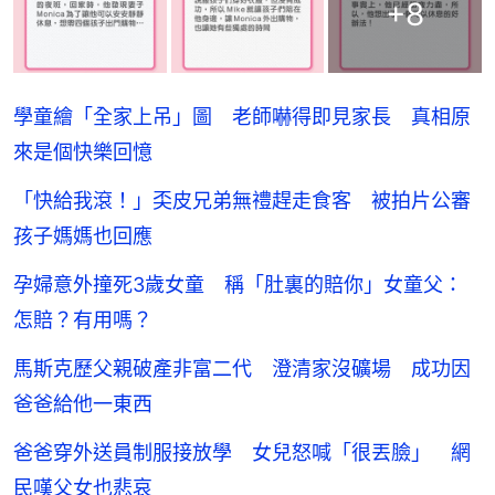
+
8
學童繪「全家上吊」圖 老師嚇得即見家長 真相原
來是個快樂回憶
「快給我滾！」奀皮兄弟無禮趕走食客 被拍片公審
孩子媽媽也回應
孕婦意外撞死3歲女童 稱「肚裏的賠你」女童父：
怎賠？有用嗎？
馬斯克歷父親破產非富二代 澄清家沒礦場 成功因
爸爸給他一東西
爸爸穿外送員制服接放學 女兒怒喊「很丟臉」 網
民嘆父女也悲哀