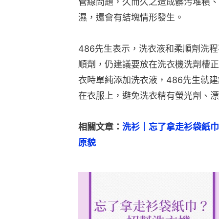
管線問題，久而久之造成髒污堆積、
濕，還會有結塊情形發生。
486先生表示，洗衣液和柔順劑洗
順劑，仍建議要放在洗衣機洗劑槽正
衣時單純添加洗衣液，486先生就
在衣服上，避免洗衣精有螢光劑、漂
相關文章：
洗衫｜忘了拿走衫袋紙巾
原貌