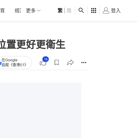
育
經濟
更多
01深圳
繁
觀點
|
简
健康
好食玩飛
登入
女
位置更好更衛生
18
在Google
追蹤《香港01》