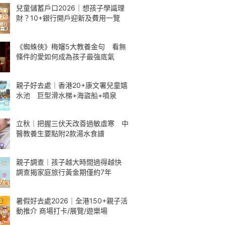
兒童儲蓄戶口2026｜想孩子學識理
財？10+銀行開戶迎新及費用一覽
《蜘蛛俠》梅嬸5大教養金句 看無
條件的愛如何成為孩子最強底氣
親子好去處｜香港20+康文署兒童嬉
水池 巨型滑水梯+海盜船+噴泉
立秋｜把握三伏天改善過敏虛寒 中
醫教養生要點附2款湯水食譜
親子調查｜孩子越大時間過得越快
調查揭家庭旅行黃金期僅約7年
暑假好去處2026｜全港150+親子活
動推介 商場打卡/展覽/遊樂場