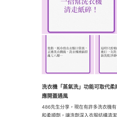
洗衣機「蒸氣洗」功能可取代柔
應開蓋通風
486先生分享，現在有許多洗衣機
和柔順劑，讓洗劑深入衣服結構清潔