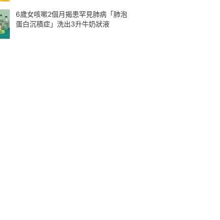
6歲女咳嗽2個月揭患罕見肺病「肺泡
蛋白沉積症」洗出3升牛奶狀液