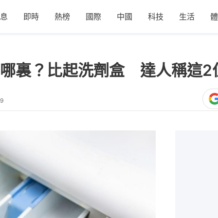
息
即時
熱榜
國際
中國
科技
生活
體
哪裏？比起洗劑盒 達人稱這2
29