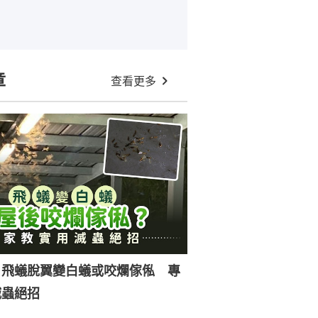
章
查看更多
｜飛蟻脫翼變白蟻或咬爛傢俬 專
滅蟲絕招