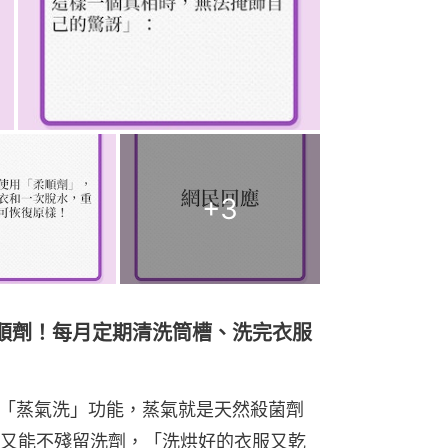
+
3
順劑！每月定期清洗筒槽、洗完衣服
有「蒸氣洗」功能，蒸氣就是天然殺菌劑
又能不殘留洗劑，「洗烘好的衣服又乾