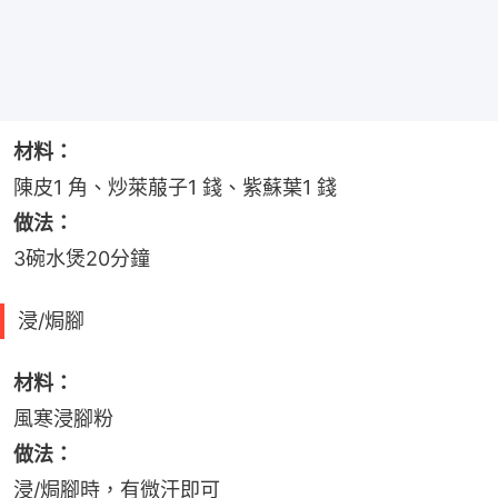
材料：
陳皮1 角、炒萊菔子1 錢、紫蘇葉1 錢
做法：
3碗水煲20分鐘
浸/焗腳
材料：
風寒浸腳粉
做法：
浸/焗腳時，有微汗即可