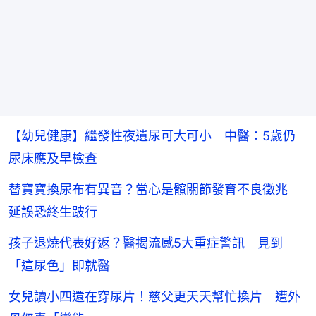
【幼兒健康】繼發性夜遺尿可大可小 中醫：5歲仍
尿床應及早檢查
替寶寶換尿布有異音？當心是髖關節發育不良徵兆
延誤恐終生跛行
孩子退燒代表好返？醫揭流感5大重症警訊 見到
「這尿色」即就醫
女兒讀小四還在穿尿片！慈父更天天幫忙換片 遭外