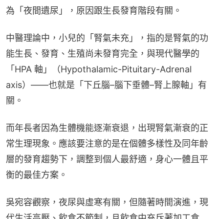
為「夜間遺尿」，原因跟生長發育階段有關。
中醫理論中，小兒的「腎氣未充」，指的是腎氣的功
能生長、發育、生殖尚未發育完全，與現代醫學的
「HPA 軸」（Hypothalamic-Pituitary-Adrenal 
axis）——也就是「下丘腦–腦下垂體–腎上腺軸」有
關。
而年長者因為生體機能逐漸衰退，出現腎氣漸衰的正
常生理現象。應該要注意的是在個體多樣性及同年齡
層的發育趨勢下，調整到個人最舒適，身心一體且平
衡的最佳方案。
吳宛容觀察，夜尿與虛寒有關，但隨著時間演進，現
代生活高壓、飲食不節制，且飲食中充斥著加工食