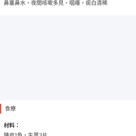
鼻塞鼻水，夜間咳嗽多見，咽癢，痰白清稀
食療
材料：
陳皮1角，生薑3片