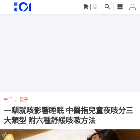
繁
|
简
生活
親子
一瞓就咳影響睡眠 中醫指兒童夜咳分三
大類型 附六種舒緩咳嗽方法