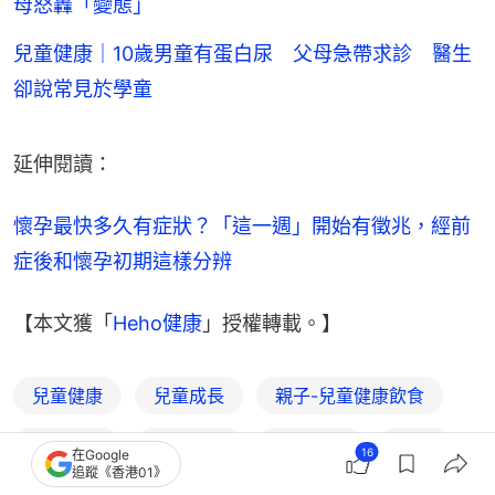
母怒轟「變態」
兒童健康｜10歲男童有蛋白尿 父母急帶求診 醫生
卻說常見於學童
延伸閱讀：
懷孕最快多久有症狀？「這一週」開始有徵兆，經前
症後和懷孕初期這樣分辨
【本文獲「
Heho健康
」授權轉載。】
兒童健康
兒童成長
親子-兒童健康飲食
睡眠品質
優質睡眠
健康生活
穴位
16
在Google
追蹤《香港01》