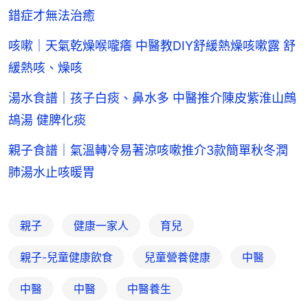
錯症才無法治癒
咳嗽｜天氣乾燥喉嚨癢 中醫教DIY舒緩熱燥咳嗽露 舒
緩熱咳、燥咳
湯水食譜｜孩子白痰、鼻水多 中醫推介陳皮紫淮山鷓
鴣湯 健脾化痰
親子食譜｜氣溫轉冷易著涼咳嗽推介3款簡單秋冬潤
肺湯水止咳暖胃
親子
健康一家人
育兒
親子-兒童健康飲食
兒童營養健康
中醫
中醫
中醫
中醫養生