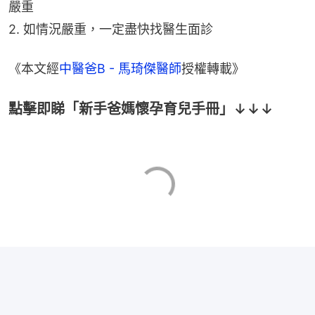
嚴重
2. 如情況嚴重，一定盡快找醫生面診
《本文經
中醫爸B - 馬琦傑醫師
授權轉載》
點擊即睇「新手爸媽懷孕育兒手冊」↓↓↓