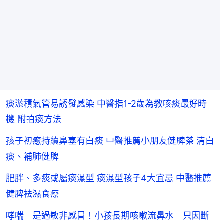
痰淤積氣管易誘發感染 中醫指1-2歲為教咳痰最好時
機 附拍痰方法
孩子初癒持續鼻塞有白痰 中醫推薦小朋友健脾茶 清白
痰、補肺健脾
肥胖、多痰或屬痰濕型 痰濕型孩子4大宜忌 中醫推薦
健脾袪濕食療
哮喘｜是過敏非感冒！小孩長期咳嗽流鼻水 只因斷