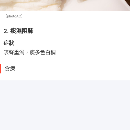
（photoAC）
2. 痰濕阻肺
症狀
咳聲重濁，痰多色白稠
食療