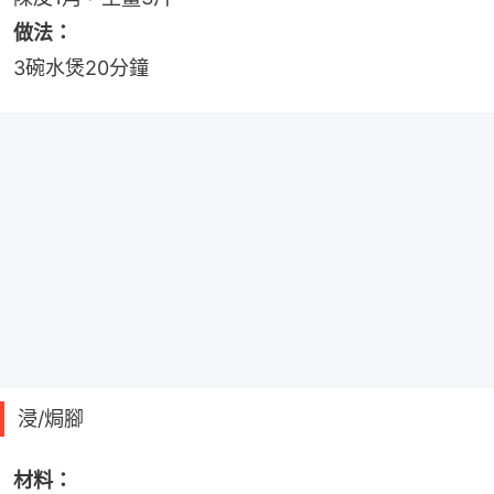
做法：
3碗水煲20分鐘
浸/焗腳
材料：