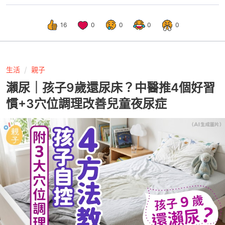
16
0
0
0
0
生活
親子
瀨尿｜孩子9歲還尿床？中醫推4個好習
慣+3穴位調理改善兒童夜尿症