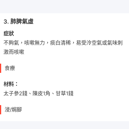
3. 肺脾氣虛
症狀
不夠氣，咳嗽無力，痰白清稀，易受泠空氣或氣味刺
激而咳嗽
食療
材料： 
太子參2錢、陳皮1角、甘草1錢
浸/焗腳