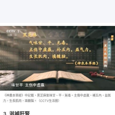
《神農本草經》中記載，黑芝麻氣味甘、平，無毒。主傷中虛羸，補五內，益氣
力，生長肌肉，填髓腦。（CCTV生活圈）
3. 滋補肝腎