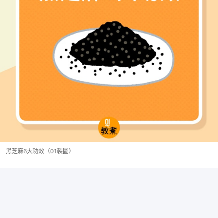
黑芝麻6大功效（01製圖）