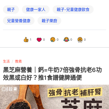
親子
健康一家人
親子-兒童健康飲食
兒童營養健康
親子樂廚
1
0
0
0
0
生活
教煮
黑芝麻營養｜鈣=牛奶7倍強骨抗老6功
效黑或白好？推1食譜健脾通便