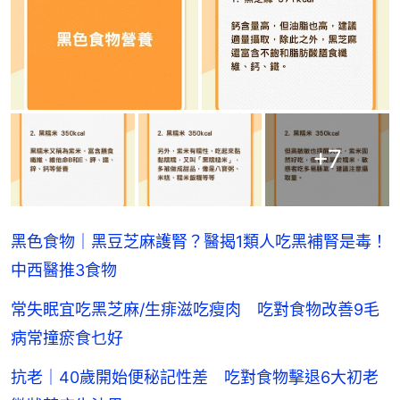
+
7
黑色食物｜黑豆芝麻護腎？醫揭1類人吃黑補腎是毒！
中西醫推3食物
常失眠宜吃黑芝麻/生痱滋吃瘦肉 吃對食物改善9毛
病常撞瘀食乜好
抗老｜40歲開始便秘記性差 吃對食物擊退6大初老