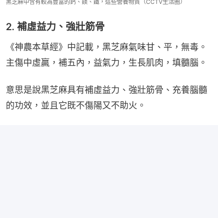
黑芝麻中含有較為豐富的鈣、鎂、鐵，這些營養物質（CCTV生活圈）
2. 補虛益力、強壯筋骨
《神農本草經》中記載，黑芝麻氣味甘、平，無毒。
主傷中虛羸，補五內，益氣力，生長肌肉，填髓腦。
意思是說黑芝麻具有補虛益力、強壯筋骨、充養腦髓
的功效，並且它既不傷陽又不助火。