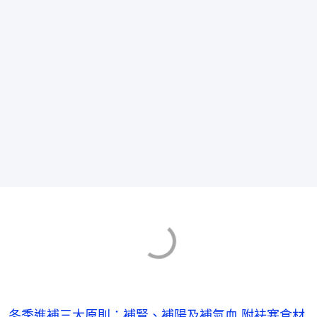
冬季進補三大原則：補腎、補陽及補氣血 附袪寒食材