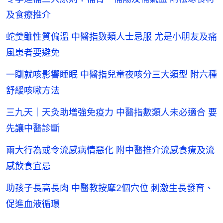
及食療推介
蛇羹雖性質偏溫 中醫指數類人士忌服 尤是小朋友及痛
風患者要避免
一瞓就咳影響睡眠 中醫指兒童夜咳分三大類型 附六種
舒緩咳嗽方法
三九天｜天灸助增強免疫力 中醫指數類人未必適合 要
先讓中醫診斷
兩大行為或令流感病情惡化 附中醫推介流感食療及流
感飲食宜忌
助孩子長高長肉 中醫教按摩2個穴位 刺激生長發育、
促進血液循環