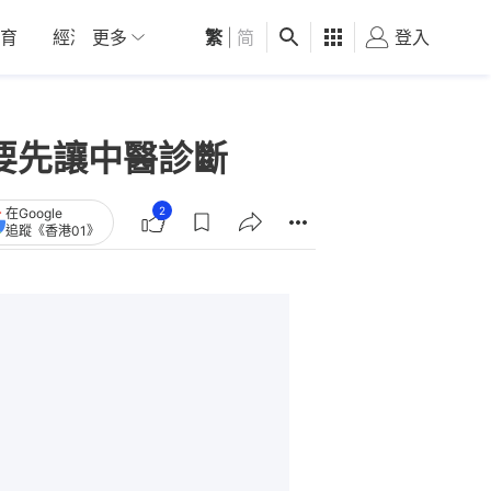
育
經濟
更多
01深圳
繁
觀點
|
简
健康
好食玩飛
登入
女
要先讓中醫診斷
2
在Google
追蹤《香港01》