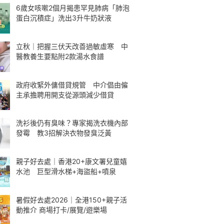
6歲女咳嗽2個月揭患罕見肺病「肺泡
蛋白沉積症」洗出3升牛奶狀液
立秋｜把握三伏天改善過敏虛寒 中
醫教養生要點附2款湯水食譜
政府收緊外傭借貸規管 中介倡由僱
主承擔聘用開支從源頭減少借貸
洗衫後仍有臭味？專家揭洗衣機內部
發霉 教3招解決衣物發臭泛黃
親子好去處｜香港20+康文署兒童嬉
水池 巨型滑水梯+海盜船+噴泉
暑假好去處2026｜全港150+親子活
動推介 商場打卡/展覽/遊樂場