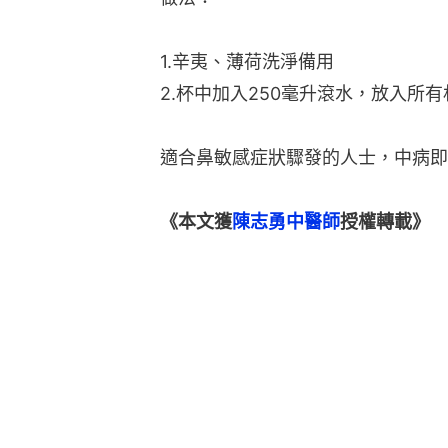
1.辛夷、薄荷洗淨備用
2.杯中加入250毫升滾水，放入所
適合鼻敏感症狀驟發的人士，中病即
《本文獲
陳志勇中醫師
授權轉載》