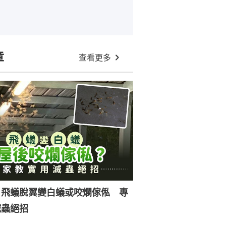
章
查看更多
｜飛蟻脫翼變白蟻或咬爛傢俬 專
滅蟲絕招