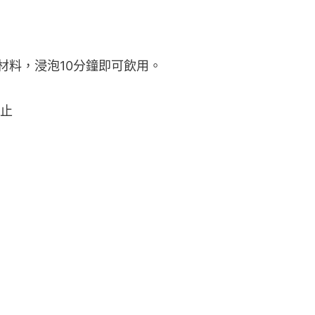
有材料，浸泡10分鐘即可飲用。
止