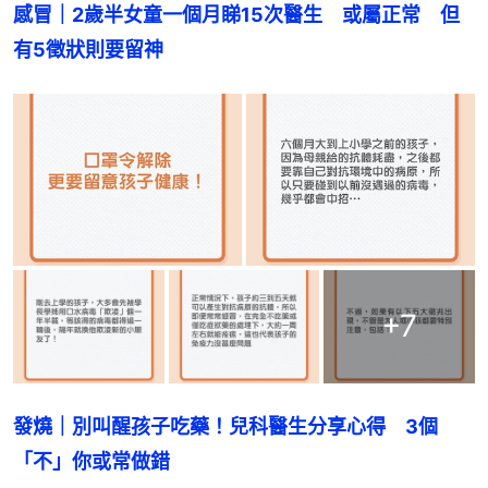
感冒｜2歲半女童一個月睇15次醫生　或屬正常　但
有5徵狀則要留神
+
7
發燒｜別叫醒孩子吃藥！兒科醫生分享心得　3個
「不」你或常做錯