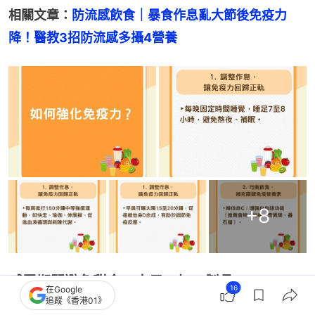
相關文章：
防流感飲食｜暴食作息亂大節後免疫力
降！醫教3招防流感多攝4營養
+
8
感冒期間避免甜食、水果、加工製品
16
在Google
追蹤《香港01》
只要有咳嗽、有痰，請儘量避免甜的、水果類，避免