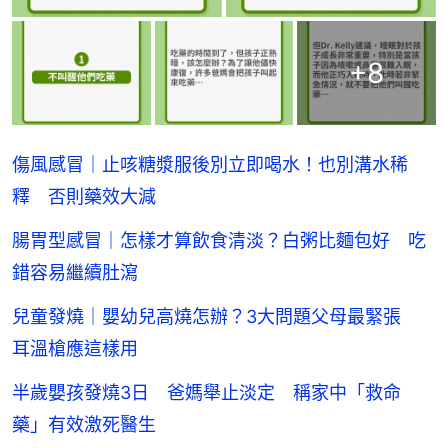
+
8
傷風感冒｜止咳糖漿服後別立即喝水！也別溝水稀
釋 否則藥效大減
腸胃型感冒｜怎樣才算飲食清淡？白粥比麵包好 吃
錯容易繼續肚瀉
兒童發燒｜嬰幼兒高燒怎辦？3大問題父母最緊張
耳溫槍應這樣用
半歲嬰孩發燒3日 爸媽舉止淡定 稱家中「救命
藥」有效激死醫生