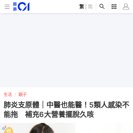
繁
|
简
生活
親子
肺炎支原體｜中醫也能醫！5類人感染不
能拖 補充6大營養擺脫久咳