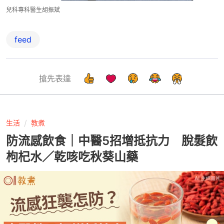
兒科專科醫生胡振斌
feed
搶先表達
生活
教煮
防流感飲食｜中醫5招增抵抗力 脫髮飲
枸杞水／乾咳吃秋葵山藥