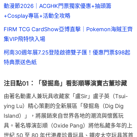
動漫節2026｜ACGHK門票獨家優惠+抽頭籌
+Cosplay專區+活動全攻略
FIRM TCG CardShow亞博直擊｜Pokemon海賊王齊
集VIP飛特快入場
柯南30週年展7.25登陸啟德雙子匯！優惠門票$98起
特典票送色紙
注目點01：「發掘島」看彭順導演賣古董珍藏
由著名動畫人兼玩具收藏家「盧Sir」盧子英（Tsui-
ying Lu）精心策劃的全新展區「發掘島（Dig Dig 
Island）」，將展銷來自世界各地的潮流與懷舊玩
具。著名導演彭順（Oxide Pang）將他私藏多年的上
世紀 50 至 80 年代港產珍貴玩具、鐵皮太空玩具等首