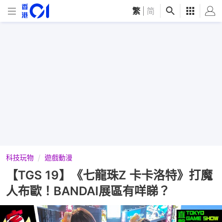
繁
|
简
科技玩物
遊戲動漫
【TGS 19】《七龍珠Z 卡卡洛特》打魔
人布歐！BANDAI展區有咩睇？