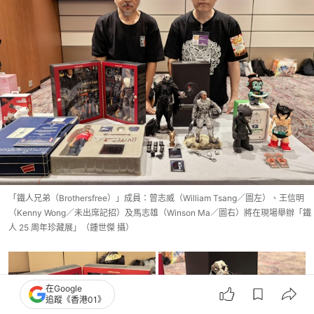
「鐵人兄弟（Brothersfree）」成員：曾志威（William Tsang／圖左）、王信明
（Kenny Wong／未出席記招）及馬志雄（Winson Ma／圖右）將在現場舉辦「鐵
人 25 周年珍藏展」（鍾世傑 攝）
在Google
追蹤《香港01》