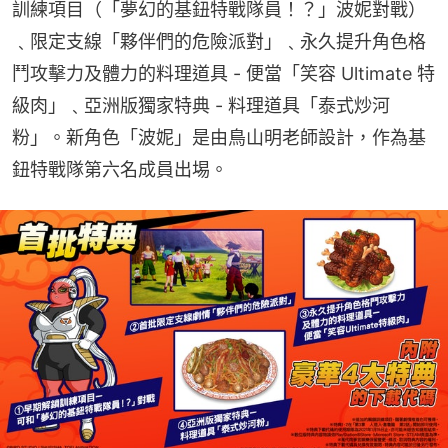
訓練項目（「夢幻的基鈕特戰隊員！？」波妮對戰）
﹑限定支線「夥伴們的危險派對」﹑永久提升角色格
鬥攻擊力及體力的料理道具 - 便當「笑容 Ultimate 特
級肉」﹑亞洲版獨家特典 - 料理道具「泰式炒河
粉」。新角色「波妮」是由鳥山明老師設計，作為基
鈕特戰隊第六名成員出埸。