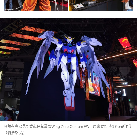
忽然在高處見到背心仔希羅部Wing Zero Custom EW，原來宣傳《G Gen新作》
（賴浩然 攝）