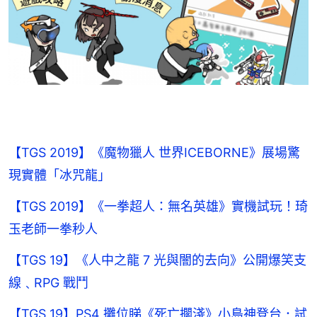
【TGS 2019】《魔物獵人 世界ICEBORNE》展場驚
現實體「冰咒龍」
【TGS 2019】《一拳超人：無名英雄》實機試玩！琦
玉老師一拳秒人
【TGS 19】《人中之龍 7 光與闇的去向》公開爆笑支
線﹑RPG 戰鬥
【TGS 19】PS4 攤位睇《死亡擱淺》小島神登台．試