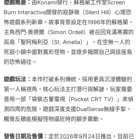
遊戲概要：
由Konami發行、蘇格蘭工作室Screen 
Burn Interactive開發的寂靜嶺（Silent Hill）心理恐
怖遊戲系列新章。故事背景設定在1996年的蘇格蘭，
主角西門·奧德爾（Simon Ordell）被召回充滿寒霧的
孤島「聖阿梅利亞（St. Amelia）」，在空無一人的
死寂小鎮中面對異形怪物，並逐步揭開自己與這座島
的恐怖過往。
遊戲玩法：
本作打破系列傳統，採用更具沉浸體驗的
第一人稱視角。核心玩法主打潛行與解謎，玩家需要
善用一部「袋裝古董電視（Pocket CRT TV）」來偵
測四周的危險。遊戲深度支援DualSense無線手掣，
觸覺反饋能模擬怪物逼近時的腳步震動。
發售日期及售價：
定於2026年9月24日推出，目前已