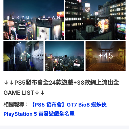
+
45
↓↓PS5發布會全24款遊戲+38款網上流出全
GAME LIST↓↓
相關報導：
【PS5 發布會】GT7 Bio8 蜘蛛俠 
PlayStation 5 首發遊戲全名單