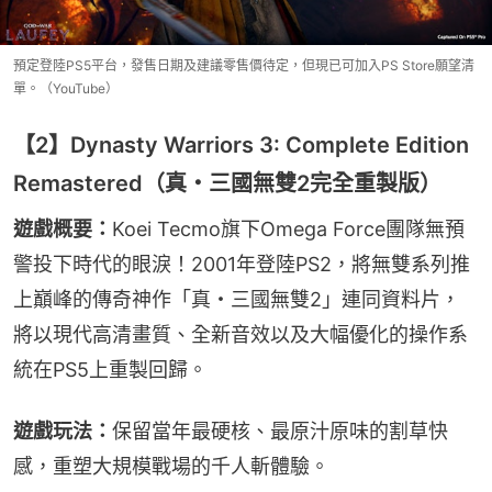
預定登陸PS5平台，發售日期及建議零售價待定，但現已可加入PS Store願望清
單。（YouTube）
【2】Dynasty Warriors 3: Complete Edition
Remastered（真・三國無雙2完全重製版）
遊戲概要：
Koei Tecmo旗下Omega Force團隊無預
警投下時代的眼淚！2001年登陸PS2，將無雙系列推
上巔峰的傳奇神作「真・三國無雙2」連同資料片，
將以現代高清畫質、全新音效以及大幅優化的操作系
統在PS5上重製回歸。
遊戲玩法：
保留當年最硬核、最原汁原味的割草快
感，重塑大規模戰場的千人斬體驗。