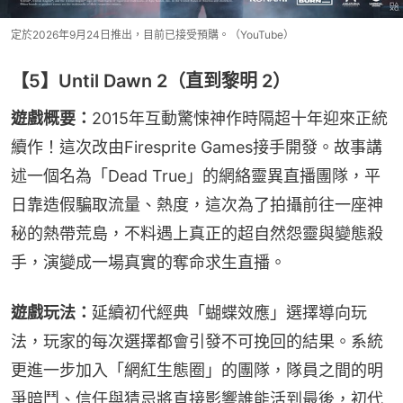
定於2026年9月24日推出，目前已接受預購。（YouTube）
【5】Until Dawn 2（直到黎明 2）
遊戲概要：
2015年互動驚悚神作時隔超十年迎來正統
續作！這次改由Firesprite Games接手開發。故事講
述一個名為「Dead True」的網絡靈異直播團隊，平
日靠造假騙取流量、熱度，這次為了拍攝前往一座神
秘的熱帶荒島，不料遇上真正的超自然怨靈與變態殺
手，演變成一場真實的奪命求生直播。
遊戲玩法：
延續初代經典「蝴蝶效應」選擇導向玩
法，玩家的每次選擇都會引發不可挽回的結果。系統
更進一步加入「網紅生態圈」的團隊，隊員之間的明
爭暗鬥、信任與猜忌將直接影響誰能活到最後，初代