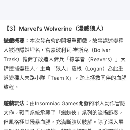
【3】Marvel's Wolverine（漫威狼人）
遊戲概要：
本次發布會的開場重頭戲。故事講述變種
人被迫隱姓埋名，富豪玻利瓦·崔斯克（Bolivar 
Trask）僱傭了改造人傭兵「掠奪者（Reavers）」大
肆搜捕變種人。主角「狼人」羅根（Logan）為此重
返變種人末路小隊「Team X」，踏上拯救同伴的血腥
旅程。
遊戲玩法：
由Insomniac Games開發的單人動作冒險
大作。戰鬥系統承襲了「蜘蛛俠」系列的流暢節奏，
但風格極其殘暴血腥，充滿斷肢與肢解。除了深入展