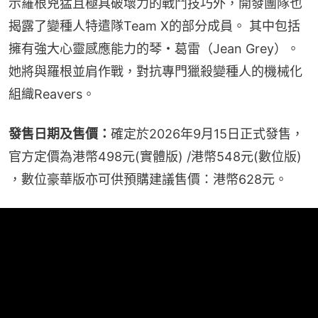
示羅根兇猛且極具破壞力的戰鬥技巧外，開發團隊也
揭露了變種人特遣隊Team X的部分成員。 其中包括
擁有強大心靈感應能力的琴・葛雷（Jean Grey）。
她將與羅根並肩作戰，對抗專門獵殺變種人的機械化
組織Reavers。
發售日期及售價：
確定於2026年9月15日正式發售，
官方定價為港幣498元(實體版) /港幣548元(數位版) 
，數位豪華版亦可供預購建議售價：港幣628元。