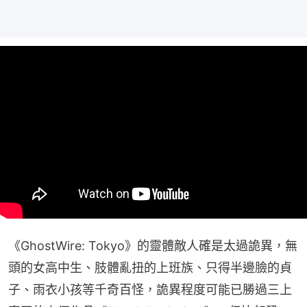
《GhostWire: Tokyo》的靈體敵人確是太過詭異，無
頭的女高中生、肢體亂扭的上班族、只得半邊臉的貞
子、雨衣小孩等千奇百怪，詭異程度可能已勝過三上