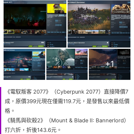
+
1
《電馭叛客 2077》（Cyberpunk 2077）直接降價7
成，原價399元現在僅需119.7元，是發售以來最低價
格。
《騎馬與砍殺2》（Mount & Blade II: Bannerlord）
打六折，折後143.6元。