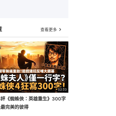
章
查看更多
02:33
評《蜘蛛俠：英雄重生》300字
是最完美的彼得