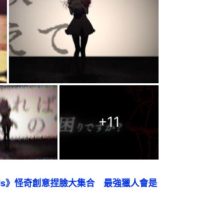
+
11
r Wilds》怪奇創意捏臉大集合　最強獵人會是