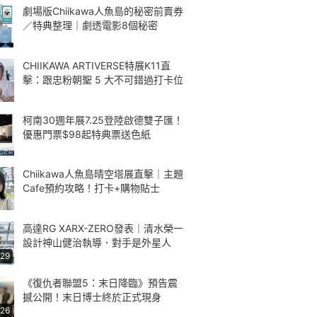
劇場版Chiikawa人魚島的秘密前賣券
／特典整理｜劇透電影8個秘密
CHIIKAWA ARTIVERSE特展K11直
擊：跟忠粉朝聖 5 大不可錯過打卡位
柯南30週年展7.25登陸啟德雙子匯！
優惠門票$98起特典票送色紙
Chiikawa人魚島晴空塔展直擊｜主題
Cafe預約攻略！打卡+購物貼士
高達RG XARX-ZERO發表｜清水榮一
設計神山健治執導．對手是外星人
:29
《復仇者聯盟5：末日降臨》預告震
撼公開！末日博士終於正式現身
:26