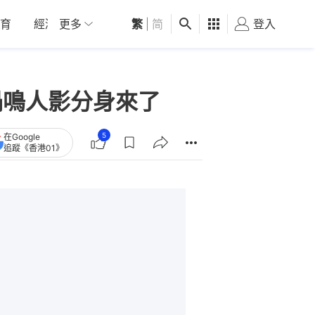
育
經濟
更多
01深圳
繁
觀點
|
简
健康
好食玩飛
登入
女
漩渦鳴人影分身來了
5
在Google
追蹤《香港01》