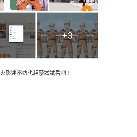
+
3
火影迷不妨也趕緊試試看吧！