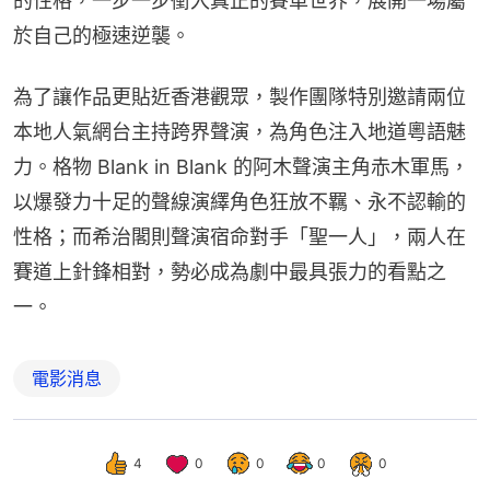
的性格，一步一步衝入真正的賽車世界，展開一場屬
於自己的極速逆襲。
為了讓作品更貼近香港觀眾，製作團隊特別邀請兩位
本地人氣網台主持跨界聲演，為角色注入地道粵語魅
力。格物 Blank in Blank 的阿木聲演主角赤木軍馬，
以爆發力十足的聲線演繹角色狂放不羈、永不認輸的
性格；而希治閣則聲演宿命對手「聖一人」，兩人在
賽道上針鋒相對，勢必成為劇中最具張力的看點之
一。
電影消息
4
0
0
0
0