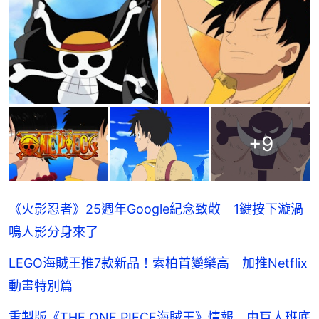
+
9
《火影忍者》25週年Google紀念致敬 1鍵按下漩渦
鳴人影分身來了
LEGO海賊王推7款新品！索柏首變樂高 加推Netflix
動畫特別篇
重製版《THE ONE PIECE海賊王》情報 由巨人班底