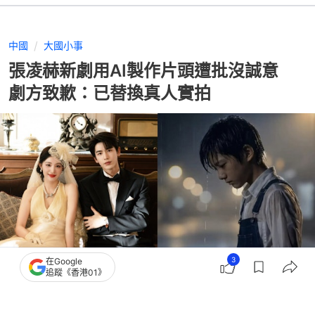
中國
大國小事
張凌赫新劇用AI製作片頭遭批沒誠意
劇方致歉：已替換真人實拍
3
在Google
追蹤《香港01》
撰文：
吳真銘
出版：
2026-07-22 17:44
更新：
2026-07-22 17:45