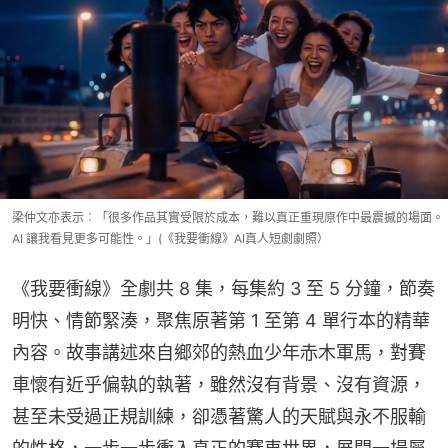
梁仲文亦表示︰「很多作品其實受限於成本，難以真正重現原作中最震撼的場面。
AI 讓我看見更多可能性。」(《我要衝線》AI真人短劇劇照）
《我要衝線》全劇共 8 集，每集約 3 至 5 分鐘，節奏
明快、情節緊湊，聚焦原著第 1 至第 4 單行本的精華
內容。故事講述來自鄉郊的熱血少年赤木軍馬，對賽
車懷有近乎偏執的執著，雖然沒有背景、沒有資源，
甚至未受過正規訓練，卻憑著驚人的天賦與永不服輸