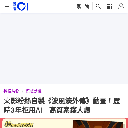
繁
|
简
科技玩物
遊戲動漫
火影粉絲自製《波風湊外傳》動畫！歷
時3年拒用AI 高質素獲大讚