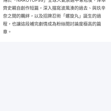
傳於「NARUTOP99」全球人氣票選中奪冠後，岸本
齊史親自創作短篇，深入描寫波風湊的過去、與玖辛
奈之間的羈絆，以及招牌忍術「螺旋丸」誕生的過
程，也讓這段補完劇情成為粉絲間討論度極高的篇
章。