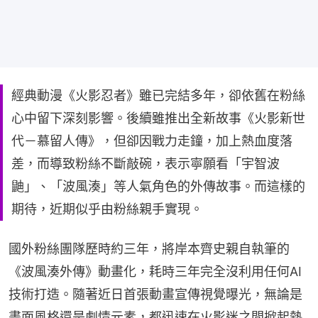
經典動漫《火影忍者》雖已完結多年，卻依舊在粉絲
心中留下深刻影響。後續雖推出全新故事《火影新世
代－慕留人傳》，但卻因戰力走鐘，加上熱血度落
差，而導致粉絲不斷敲碗，表示寧願看「宇智波
鼬」、「波風湊」等人氣角色的外傳故事。而這樣的
期待，近期似乎由粉絲親手實現。
國外粉絲團隊歷時約三年，將岸本齊史親自執筆的
《波風湊外傳》動畫化，耗時三年完全沒利用任何AI
技術打造。隨著近日首張動畫宣傳視覺曝光，無論是
畫面風格還是劇情元素，都迅速在火影迷之間掀起熱