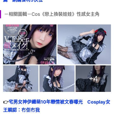
－相關圖輯－Cos《戀上換裝娃娃》性感女主角
+
4
👉
宅男女神伊織萌10年戀情被文春曝光　Cosplay女
王親認：冇佢冇我