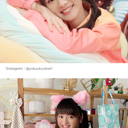
（Instagram：@yukyukyukee）