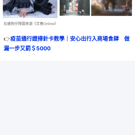
右邊狗仔隊圖來源《文春Online》
👉
疫苗通行證掃針卡教學｜安心出行入商場食肆　做
漏一步又罰＄5000