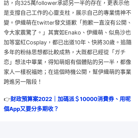
訪，向325萬follower承認另一半的存在，更表示他
是支撐自己工作的心靈支柱，展示自己的專業情神不
變。伊織萌在twitter發文道歉「抱歉一直沒有公開、
令大家震驚了。」其實如Enako、伊織萌、似鳥沙也
加等當紅Cosplay，都已出道10年、快將30歲。追隨
多年的粉絲思想都比較成熟，大既都已經從「ガチ
恋」想法中畢業，得知萌姐有個體貼的另一半，都像
家人一樣祝福她；在這個時機公開，幫伊織萌的事業
跨進另一階段！
👉
財政預算案2022｜加碼派＄10000消費券、用呢
個App又要分多期收？