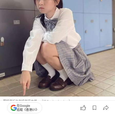
羅毓儀近年劇接劇受力捧。（IG@yukyukyukee）
在Google
追蹤《香港01》