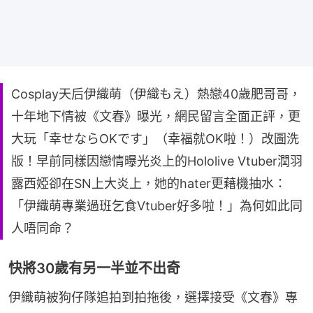
Cosplay天后伊織萌（伊織もえ）熱戀40歲肥哥哥，
十年地下情被《文春》曝光，網民留言全面正評，更
大玩「幸せならOKです」（幸福就OK啦！）改圖洗
版！早前同樣因戀情曝光炎上的Hololive Vtuber潤羽
露西婭卻在SN上大炎上，她的hater更藉機抽水：
「伊織萌專業過班乞食Vtuber好多啦！」為何如此同
人唔同命？
快將30歲有另一半並不出奇
伊織萌被狗仔隊追拍到拍拖後，選擇接受《文春》專