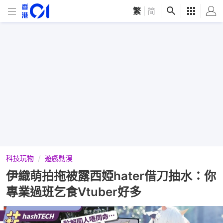
繁
|
简
科技玩物
遊戲動漫
伊織萌拍拖被露西婭hater借刀抽水：你
專業過班乞食Vtuber好多