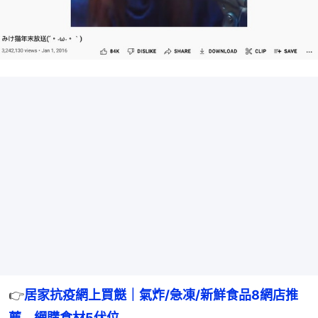
👉
居家抗疫網上買餸｜氣炸/急凍/新鮮食品8網店推
薦　網購食材5伏位