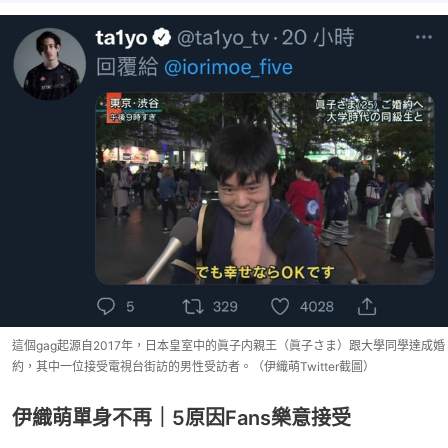
這個gag起源自2017年，日本皇室中的眞子内親王（眞子さま）跟大學同學達成婚
約，其中一位接受電視台街訪的男性受訪者。（伊織萌Twitter截圖）
伊織萌單身不再｜5原因Fans樂意接受