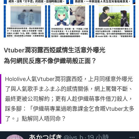
Vtuber潤羽露西婭感情生活意外曝光
為何網民反應不像伊織萌般正面？
Hololive人氣Vtuber潤羽露西婭，上月同樣意外曝光
了與人氣歌手まふまふ的感情關係，網上罵聲不斷、
最終更被公司解約；更有人趁伊織萌事件借刀殺人，
踩多腳：「伊織萌專業過啲靠課金乞食嘅Vtuber太多
了。」點解同人唔同命？