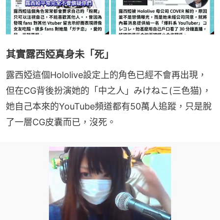
其實露西婭真身未「死」
露西婭這個Hololive設定上的角色已經不會再出現，
但在CG背後扮演她的「中之人」みけねこ(三色猫)，
她自己本來的YouTube頻道都有50萬人追蹤，只是脫
了一層CG皮囊而已，沒死。