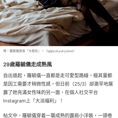
嘩，羅毓儀真係「大個女」。（ig@yukyukyukee）
29歲羅毓儀走成熟風
自出道起，羅毓儀一直都是走可愛型路線，極其量都
是因工需要才稍微性感，但日前（25/3）卻激罕地展
露了她充滿女性味的另一面，在個人社交平台
Instagram上「大派福利」！
帖文中，羅毓儀穿着一襲成熟的露肩小洋裝，一頭卷