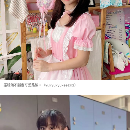
羅毓儀不嬲走可愛路線。（yukyukyukee@IG）