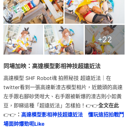
+
22
同場加映：高達模型影相神技超遠近法
高達模型 SHF Robot魂 拍照秘技 超遠近法｜在
twitter看到一張高達斬渣古模型相片，近鏡頭的高達
左手跟右腳砂煲咁大、右手跟被斬爆的渣古則小如黃
豆，即睇這種「超遠近法」怎樣拍！👉👉
全文在此
👉👉
：
高達模型影相神技超遠近法　懂玩這招拍戰鬥
場面帥爆勁呃Like