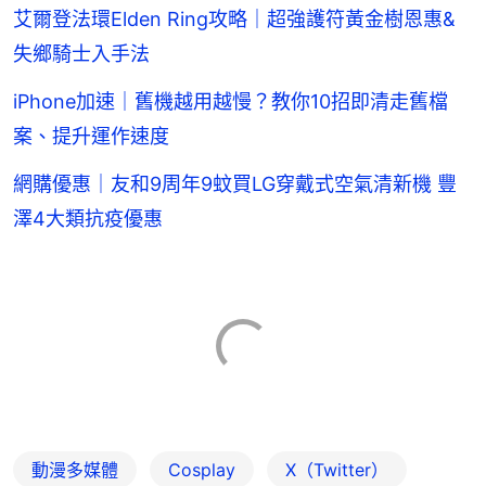
艾爾登法環Elden Ring攻略｜超強護符黃金樹恩惠&
失鄉騎士入手法
iPhone加速｜舊機越用越慢？教你10招即清走舊檔
案、提升運作速度
網購優惠｜友和9周年9蚊買LG穿戴式空氣清新機 豐
澤4大類抗疫優惠
動漫多媒體
Cosplay
X（Twitter）