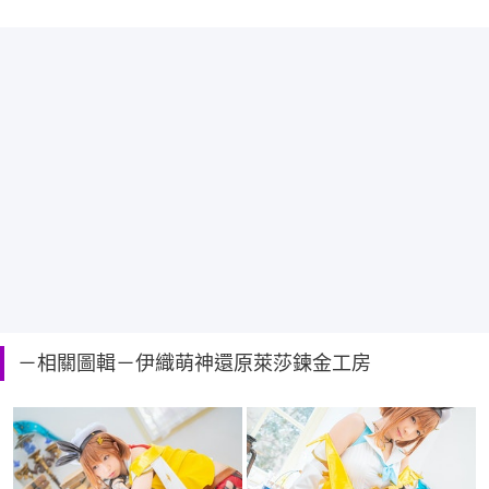
－相關圖輯－伊織萌神還原萊莎鍊金工房