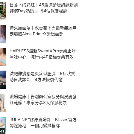
日落下的彩虹｜45歲凍齡唐詩詠新劇
飾演Day媽媽 即睇4個保養秘訣
持久瘦面法丨改善雙下巴最新無痛無
創爆脂Alma PrimeX緊緻面部
HAiRLESS最新SweatXPro專業止汗
淨味中心 擁行內4P指標專業有效
減肥難瘦恐是炎症型肥胖 5症狀幫
助自我診斷 4方法恢復代謝
職場健康｜告別辦公室疲勞與皮膚發
紅乾燥！專家分享3大保濕秘訣
JULAINE™膠原貴婦針！Blisses官方
認證療程 一個月緊緻輪廓
:41