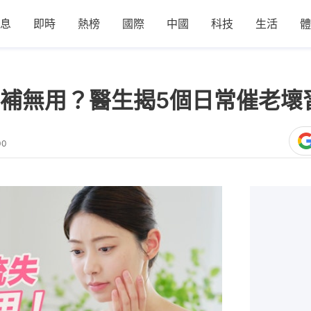
息
即時
熱榜
國際
中國
科技
生活
體
補無用？醫生揭5個日常催老壞
00