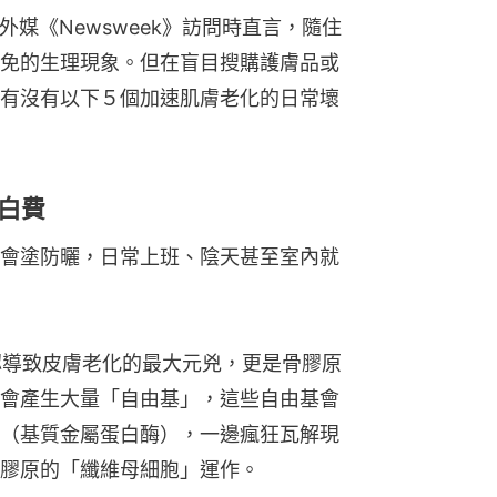
接受外媒《Newsweek》訪問時直言，隨住
免的生理現象。但在盲目搜購護膚品或
有沒有以下５個加速肌膚老化的日常壞
是白費
會塗防曬，日常上班、陰天甚至室內就
公認導致皮膚老化的最大元兇，更是骨膠原
會產生大量「自由基」，這些自由基會
（基質金屬蛋白酶），一邊瘋狂瓦解現
膠原的「纖維母細胞」運作。