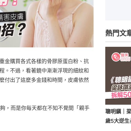
熱門文
重金購買各式各樣的骨膠原蛋白粉、抗
程。不過，看著鏡中漸漸浮現的細紋和
麼付出了這麼多金錢和時間，皮膚依然
夠，而是你每天都在不知不覺間「親手
聰明鎭｜梁
歲5大逆生