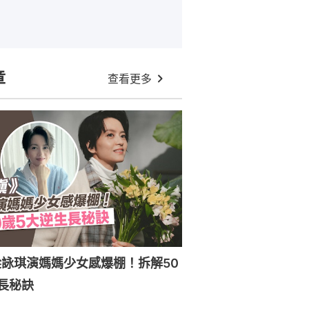
章
查看更多
詠琪演媽媽少女感爆棚！拆解50
長秘訣