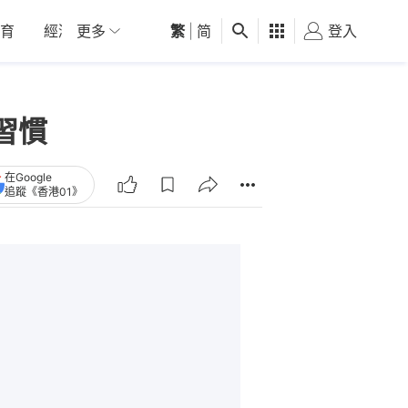
育
經濟
更多
01深圳
繁
觀點
|
简
健康
好食玩飛
登入
女
習慣
在Google
追蹤《香港01》