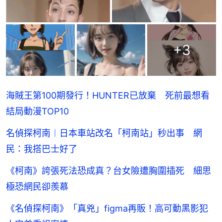
+
3
海賊王第100期發行！HUNTER已放棄 死前最想看
結局動漫TOP10
名偵探柯南︱日本車站改名「柯南站」秒出事 網
民：我搭巴士好了
《柯南》誇張死法恐成真？台女險遭胸圍插死 細思
極恐網民卻羨慕
《名偵探柯南》「真兇」figma再販！高可動黑影犯