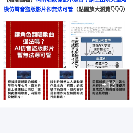
模仿聲音盜版影片卻無法可管
（點圖放大瀏覽👇👇👇）
+
13