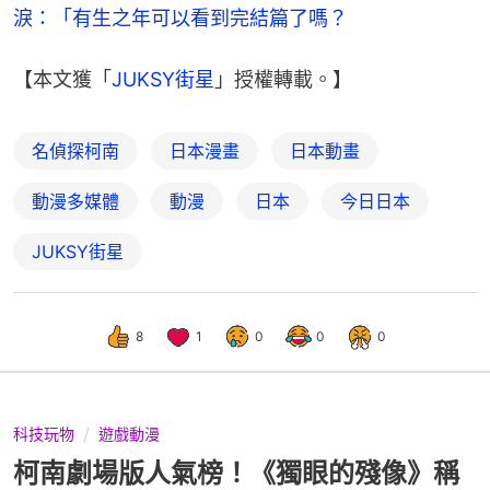
淚：「有生之年可以看到完結篇了嗎？
【本文獲「
JUKSY街星
」授權轉載。】
名偵探柯南
日本漫畫
日本動畫
動漫多媒體
動漫
日本
今日日本
JUKSY街星
8
1
0
0
0
科技玩物
遊戲動漫
柯南劇場版人氣榜！《獨眼的殘像》稱