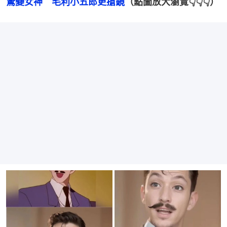
驚變女神　毛利小五郎更搶鏡
（點圖放大瀏覽👇👇👇）