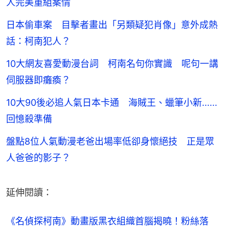
人完美重組案情
日本偷車案 目擊者畫出「另類疑犯肖像」意外成熱
話：柯南犯人？
10大網友喜愛動漫台詞 柯南名句你實識 呢句一講
伺服器即癱瘓？
10大90後必追人氣日本卡通 海賊王、蠟筆小新......
回憶殺準備
盤點8位人氣動漫老爸出場率低卻身懷絕技 正是眾
人爸爸的影子？
延伸閱讀：
《名偵探柯南》動畫版黑衣組織首腦揭曉！粉絲落