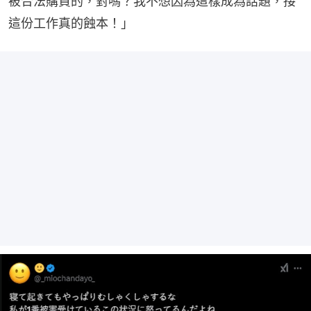
被合法購買的，對嗎？我不想因為這樣成為話題，接
這份工作真的蝕本！」