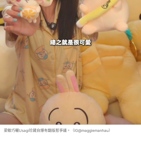
梁敏巧曬Usagi珍藏自爆有翻版惹爭議。（IG@maggiemanhau）