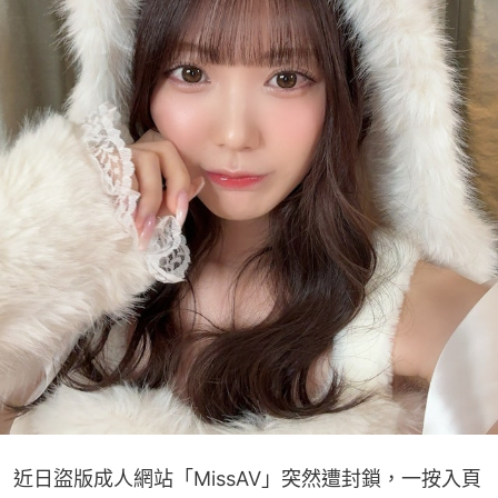
近日盜版成人網站「MissAV」突然遭封鎖，一按入頁