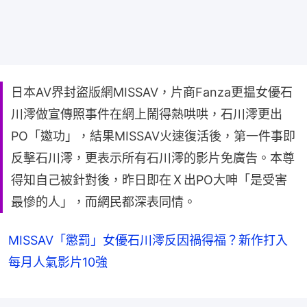
日本AV界封盜版網MISSAV，片商Fanza更揾女優石
川澪做宣傳照事件在網上鬧得熱哄哄，石川澪更出
PO「邀功」，結果MISSAV火速復活後，第一件事即
反擊石川澪，更表示所有石川澪的影片免廣告。本尊
得知自己被針對後，昨日即在Ｘ出PO大呻「是受害
最慘的人」，而網民都深表同情。
MISSAV「懲罰」女優石川澪反因禍得福？新作打入
每月人氣影片10強