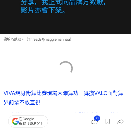
梁敏巧致歉。（Threads@maggiemanhau）
VIVA現身街舞比賽現場大曬舞功 舞擔VALC面對舞
界前輩不敢直視
83歲仙杜拉慶生近照曝光潮爆金髮精神奕奕 曾患乳
21
在Google
追蹤《香港01》
癌跌倒受傷嚴重