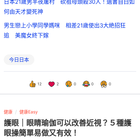
日本21歲男半夜屠村 砍祖母頭殺30人！遺書自白如
何由天才變死神
男生戀上小學同學媽咪 相差21歲使出3大絶招狂
追 美魔女終下嫁
今日日本
12
2
0
0
0
健康
健康Easy
護眼｜眼睛瑜伽可以改善近視？５種護
眼操簡單易做又有效！