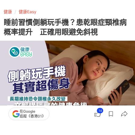
健康
健康Easy
睡前習慣側躺玩手機？患乾眼症頸椎病
概率提升 正確用眼避免斜視
14
在Google
追蹤《香港01》
撰文：
快科技
出版：
2026-06-27 10:00
更新：
2026-06-27 10:00