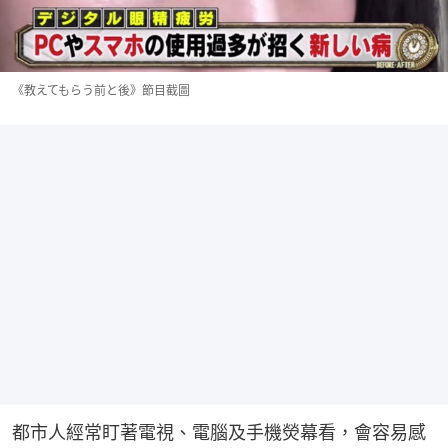
《教えてもらう前と後》節目截圖
都市人經常盯著電視、電腦及手機熒幕看，會容易感