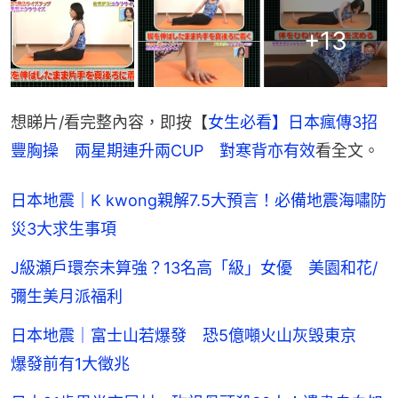
+
13
想睇片/看完整內容，即按【
女生必看】日本瘋傳3招
豐胸操　兩星期連升兩CUP　對寒背亦有效
看全文。
日本地震｜K kwong親解7.5大預言！必備地震海嘯防
災3大求生事項
J級瀬戶環奈未算強？13名高「級」女優 美園和花/
彌生美月派福利
日本地震｜富士山若爆發 恐5億噸火山灰毁東京
爆發前有1大徵兆