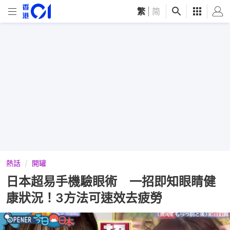
繁
|
简
熱話
開罐
日本超易手機驗眼術 一招即知眼睛健
康狀況！3方法可速效去疲勞