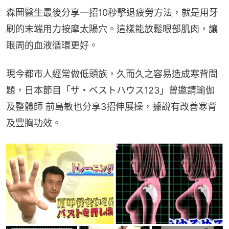
森岡醫生最後分享一招10秒擊退疲勞方法，就是用牙
刷的末端用力按摩太陽穴。這樣能放鬆眼部肌肉，讓
眼周的血液循環更好。
現今都市人經常做低頭族，久而久之容易造成寒背問
題，日本節目「ザ・ベストハウス123」曾邀請瑜伽
及整體師 前島敏也分享3招伸展操，據說有改善寒背
及豐胸功效。