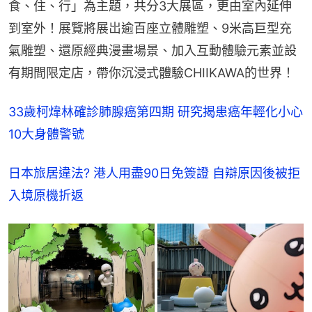
食、住、行」為主題，共分3大展區，更由室內延伸
到室外！展覽將展岀逾百座立體雕塑、9米高巨型充
氣雕塑、還原經典漫畫場景、加入互動體驗元素並設
有期間限定店，帶你沉浸式體驗CHIIKAWA的世界！
33歲柯煒林確診肺腺癌第四期 研究揭患癌年輕化小心
10大身體警號
日本旅居違法? 港人用盡90日免簽證 自辯原因後被拒
入境原機折返