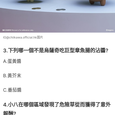
IG@chiikawa.official.hk圖片
3.下列哪一個不是烏薩奇吃巨型章魚腸的沾醬?
A.蛋黃醬
B.黃芥末
C.番茄醬
4.小八在哪個區域發現了危險草從而獲得了意外
報酬?