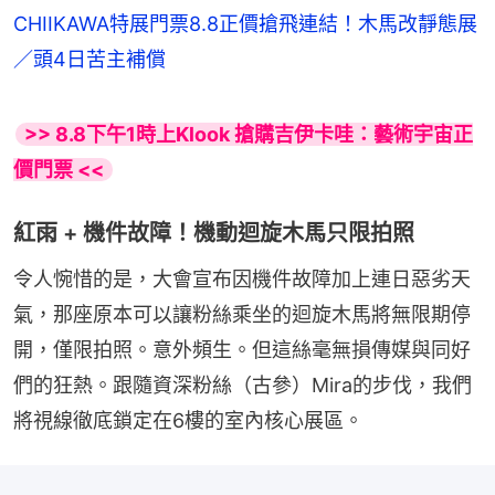
CHIIKAWA特展門票8.8正價搶飛連結！木馬改靜態展
／頭4日苦主補償
>> 8.8下午1時上Klook 搶購吉伊卡哇：藝術宇宙正
價門票 <<
紅雨 + 機件故障！機動迴旋木馬只限拍照
令人惋惜的是，大會宣布因機件故障加上連日惡劣天
氣，那座原本可以讓粉絲乘坐的迴旋木馬將無限期停
開，僅限拍照。意外頻生。但這絲毫無損傳媒與同好
們的狂熱。跟隨資深粉絲（古參）Mira的步伐，我們
將視線徹底鎖定在6樓的室內核心展區。