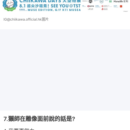
IG@chiikawa.official.hk圖片
7.獺師在雕像面前說的話是?