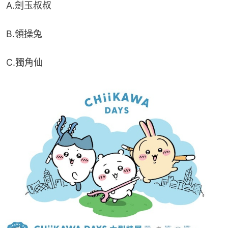
A.劍玉叔叔
B.領操兔
C.獨角仙