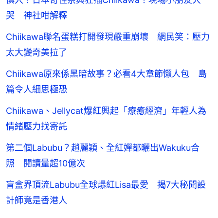
哭 神社咁解釋
Chiikawa聯名蛋糕打開發現嚴重崩壞 網民笑：壓力
太大變奇美拉了
Chiikawa原來係黑暗故事？必看4大章節懶人包 島
篇令人細思極恐
Chiikawa、Jellycat爆紅興起「療癒經濟」年輕人為
情緒壓力找寄託
第二個Labubu？趙麗穎、全紅嬋都曬出Wakuku合
照 閱讀量超10億次
盲盒界頂流Labubu全球爆紅Lisa最愛 揭7大秘聞設
計師竟是香港人