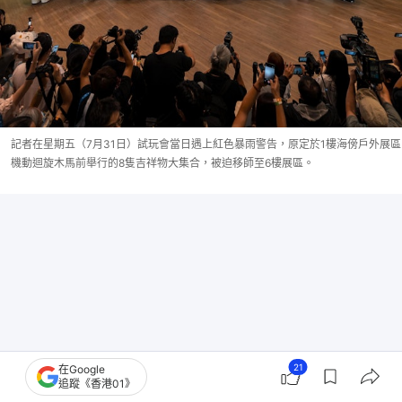
記者在星期五（7月31日）試玩會當日遇上紅色暴雨警告，原定於1樓海傍戶外展區
機動迴旋木馬前舉行的8隻吉祥物大集合，被迫移師至6樓展區。
21
在Google
追蹤《香港01》