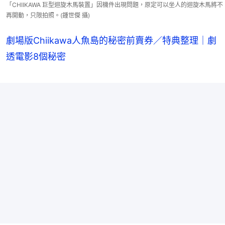
「CHIIKAWA 巨型迴旋木馬裝置」因機件出現問題，原定可以坐人的迴旋木馬將不
再開動，只限拍照。(鍾世傑 攝)
劇場版Chiikawa人魚島的秘密前賣券／特典整理｜劇
透電影8個秘密