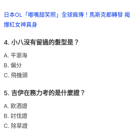
日本OL「嘟嘴甜笑照」全球瘋傳！馬斯克都轉發 揭
爆紅女神真身
4. 小八沒有留過的髮型是？
A. 平瀏海
B. 偏分
C. 飛機頭
5. 吉伊在務力考的是什麼證？
A. 飲酒證
B. 討伐證
C. 除草證