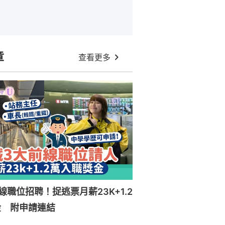
章
查看更多
線職位招聘！捉逃票月薪23K+1.2
金 附申請連結