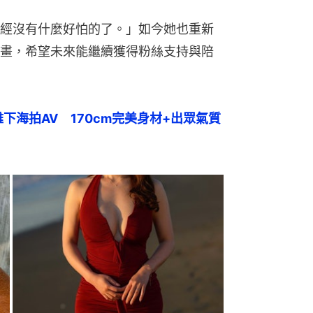
經沒有什麼好怕的了。」如今她也重新
畫，希望未來能繼續獲得粉絲支持與陪
下海拍AV　170cm完美身材+出眾氣質