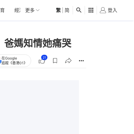
育
經濟
更多
01深圳
繁
觀點
|
简
健康
好食玩飛
登入
女
 爸媽知情她痛哭
21
在Google
追蹤《香港01》