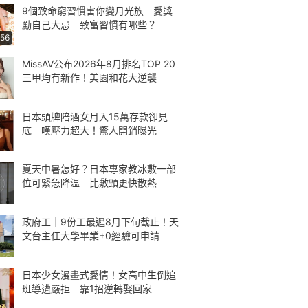
9個致命窮習慣害你變月光族 愛獎
勵自己大忌 致富習慣有哪些？
:56
MissAV公布2026年8月排名TOP 20
三甲均有新作！美園和花大逆襲
日本頭牌陪酒女月入15萬存款卻見
底 嘆壓力超大！驚人開銷曝光
夏天中暑怎好？日本專家教冰敷一部
位可緊急降温 比敷頸更快散熱
政府工｜9份工最遲8月下旬截止！天
文台主任大學畢業+0經驗可申請
日本少女漫畫式愛情！女高中生倒追
班導遭嚴拒 靠1招逆轉娶回家