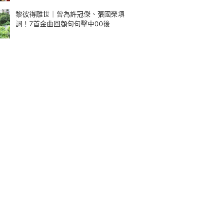
黎彼得離世｜曾為許冠傑、張國榮填
詞！7首金曲回顧句句擊中00後