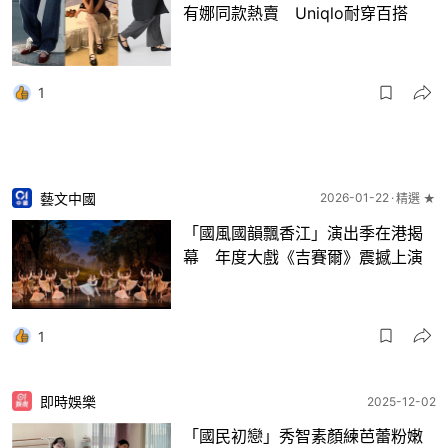
有娜同款熱賣 Uniqlo耐穿百搭
1
藝文中國
2026-01-22
精選 ★
「國風國韻飄香江」演出季在港揭
幕 年度大戲《吉賽爾》震撼上演
1
即時娛樂
2025-12-02
「國民初戀」秀智素顏練芭蕾粉嫩