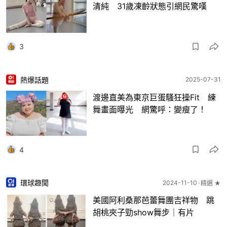
清純 31歲凍齡狀態引網民驚嘆
3
熱爆話題
2025-07-31
渡邊直美為東京巨蛋騷狂操Fit 練
舞畫面曝光 網驚呼：變瘦了！
4
環球趣聞
2024-11-10
精選 ★
美國阿利桑那芭蕾舞團吉祥物 跳
胡桃夾子勁show舞步｜有片