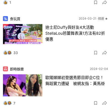
1
食玩買
2024-03-21
精選 ★
迪士尼Duffy與好友4大活動
StellaLou芭蕾舞表演1方法有82折
優惠
33
即時娛樂
2024-02-04
歐陽娣娣初登選秀節目即企C位！
舞蹈實力遭疑 被網友指：黃馬褂
7