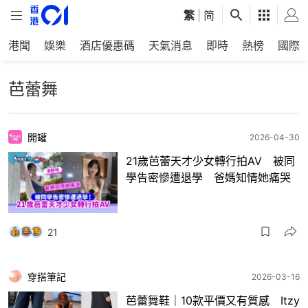
繁
|
简
港聞
娛樂
酒店優惠碼
天氣消息
即時
熱榜
國際
芭蕾舞
開罐
2026-04-30
21歲芭蕾天才少女轉行拍AV 被同
學告密慘遭退學 爸媽知情她痛哭
21
穿搭筆記
2026-03-16
芭蕾舞鞋｜10款平價又有質感 Itzy