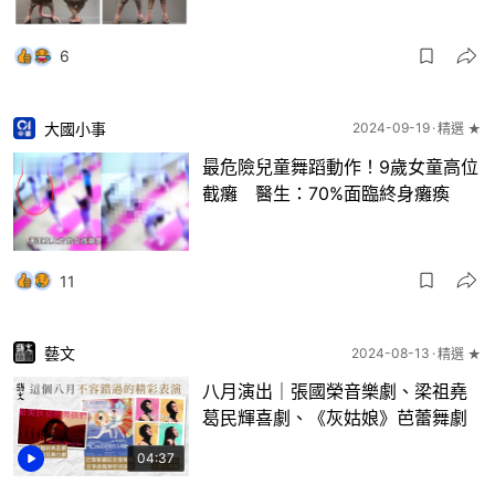
6
大國小事
2024-09-19
精選 ★
最危險兒童舞蹈動作！9歲女童高位
截癱 醫生：70%面臨終身癱瘓
11
藝文
2024-08-13
精選 ★
八月演出｜張國榮音樂劇、梁祖堯
葛民輝喜劇、《灰姑娘》芭蕾舞劇
04:37