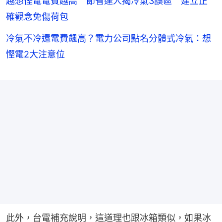
越想慳電電費越高 節省達人揭冷氣3誤區 建立正
確觀念免傷荷包
冷氣不冷還電費飆高？電力公司點名分體式冷氣：想
慳電2大注意位
此外，台電補充說明，這道理也跟冰箱類似，如果冰