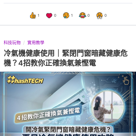
1
0
1
0
0
科技玩物
實用教學
冷氣機健康使用｜緊閉門窗暗藏健康危
機？4招教你正確換氣兼慳電