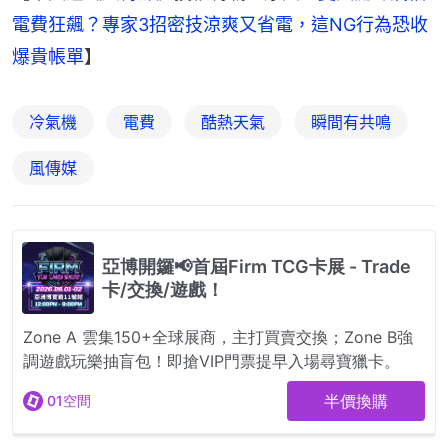
電費狂飆？專家3招密技涼爽又省電，這NG行為恐收
爆貴帳單
】
冷氣機
電費
酷熱天氣
瞬間有共鳴
風傳媒