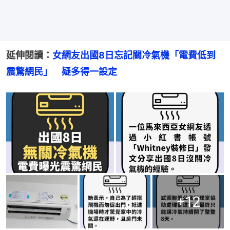
延伸閱讀：
女網友出國8日忘記關冷氣機「電費低到
震驚網民」　疑多得一設定
+
12