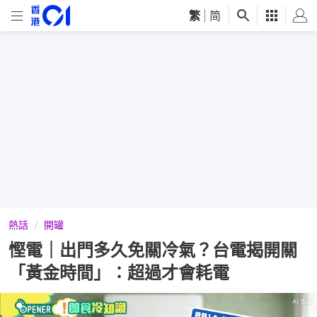
繁
|
简
熱話
開罐
慳電｜出門多久免關冷氣？台電揭開關
「黃金時間」：超過才會耗電