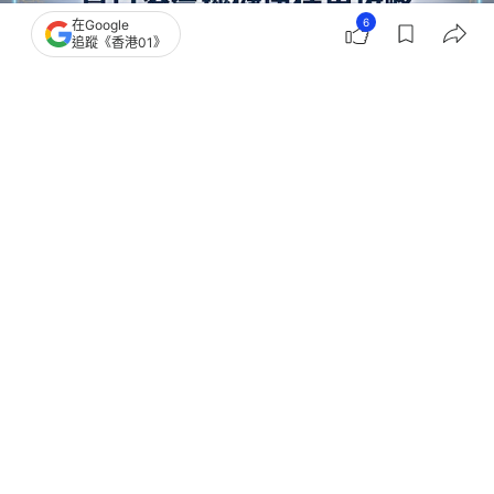
6
在Google
追蹤《香港01》
撰文：
黃浩晉
出版：
2026-07-22 07:00
更新：
2026-07-22 07:00
冷氣機健康使用｜踏入炎夏，冷氣機絕對是家家戶戶
的「救命神器」。不過，很多人為了慳電或者怕冷氣