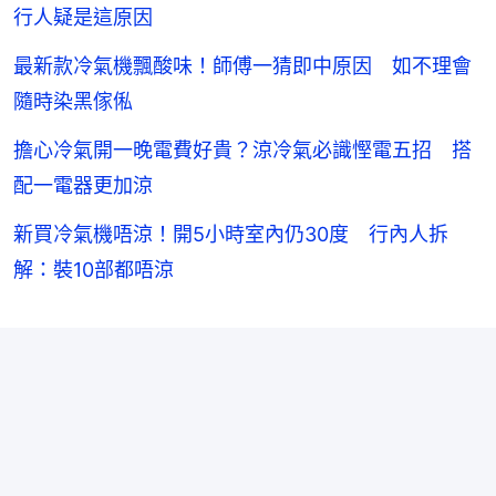
行人疑是這原因
最新款冷氣機飄酸味！師傅一猜即中原因 如不理會
隨時染黑傢俬
擔心冷氣開一晚電費好貴？涼冷氣必識慳電五招 搭
配一電器更加涼
新買冷氣機唔涼！開5小時室內仍30度 行內人拆
解：裝10部都唔涼