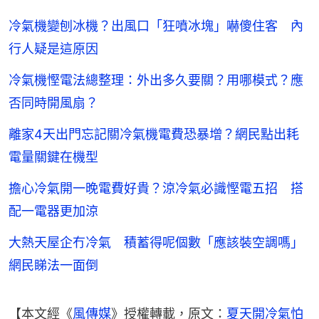
冷氣機變刨冰機？出風口「狂噴冰塊」嚇傻住客 內
行人疑是這原因
冷氣機慳電法總整理：外出多久要關？用哪模式？應
否同時開風扇？
離家4天出門忘記關冷氣機電費恐暴增？網民點出耗
電量關鍵在機型
擔心冷氣開一晚電費好貴？涼冷氣必識慳電五招 搭
配一電器更加涼
大熱天屋企冇冷氣 積蓄得呢個數「應該裝空調嗎」
網民睇法一面倒
【本文經《
風傳媒
》授權轉載，原文：
夏天開冷氣怕