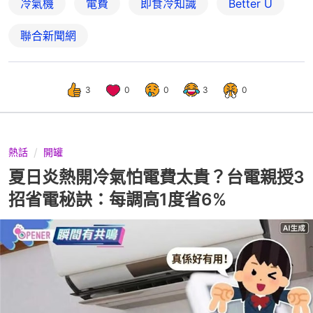
冷氣機
電費
即食冷知識
Better U
聯合新聞網
3
0
0
3
0
熱話
開罐
夏日炎熱開冷氣怕電費太貴？台電親授3
招省電秘訣：每調高1度省6%