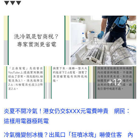
▼▼▼
+
12
炎夏不開冷氣！港女仍交$XXX元電費呻貴 網民：
這樣用電器極耗電
冷氣機變刨冰機？出風口「狂噴冰塊」嚇傻住客 內