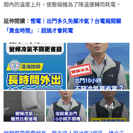
間內的溫度上升，使壓縮機為了降溫運轉而耗電。
延伸閱讀：
慳電｜出門多久免關冷氣？台電揭開關
「黃金時間」：超過才會耗電
+
4