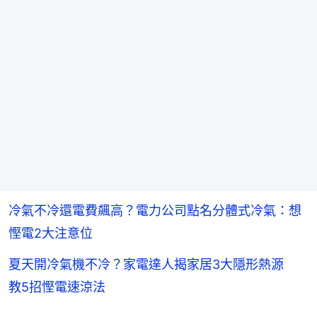
冷氣不冷還電費飆高？電力公司點名分體式冷氣：想
慳電2大注意位
夏天開冷氣機不冷？家電達人揭家居3大隱形熱源
教5招慳電速涼法