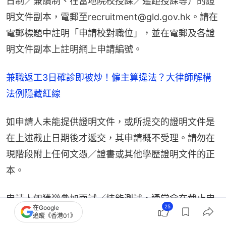
日制／兼讀制、在當地院校授課／遙距授課等）的證
明文件副本，電郵至recruitment@gld.gov.hk。請在
電郵標題中註明「申請校對職位」，並在電郵及各證
明文件副本上註明網上申請編號。
兼職返工3日確診即被炒！僱主算違法？大律師解構
法例隱藏紅線
如申請人未能提供證明文件，或所提交的證明文件是
在上述截止日期後才遞交，其申請概不受理。請勿在
現階段附上任何文憑／證書或其他學歷證明文件的正
本。
申請人如獲邀參加面試／技能測試，通常會在截止申
25
在Google
請日期後約十至十二個星期內收到通知。如遇到申請
追蹤《香港01》