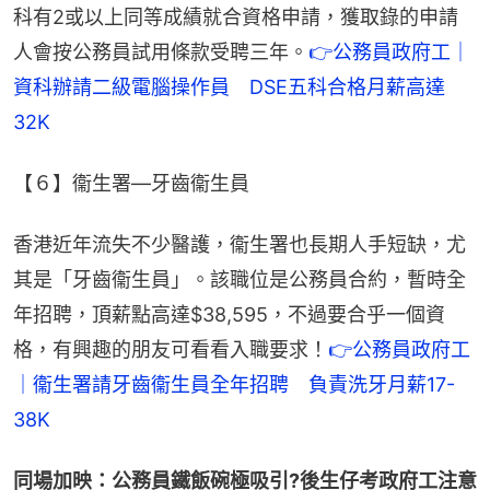
科有2或以上同等成績就合資格申請，獲取錄的申請
人會按公務員試用條款受聘三年。
👉公務員政府工｜
資科辦請二級電腦操作員　DSE五科合格月薪高達
32K
【６】衞生署—牙齒衞生員
香港近年流失不少醫護，衞生署也長期人手短缺，尤
其是「牙齒衞生員」。該職位是公務員合約，暫時全
年招聘，頂薪點高達$38,595，不過要合乎一個資
格，有興趣的朋友可看看入職要求！
👉公務員政府工
｜衞生署請牙齒衞生員全年招聘　負責洗牙月薪17-
38K
同場加映：公務員鐵飯碗極吸引?後生仔考政府工注意