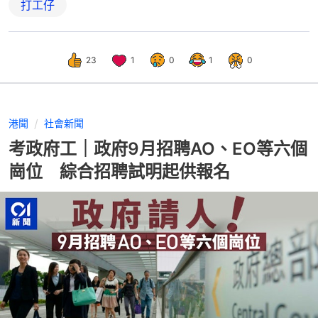
打工仔
23
1
0
1
0
港聞
社會新聞
考政府工｜政府9月招聘AO、EO等六個
崗位 綜合招聘試明起供報名