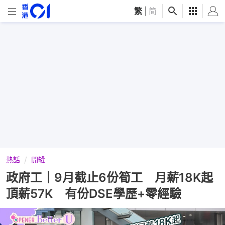
繁
|
简
熱話
開罐
政府工｜9月截止6份筍工 月薪18K起
頂薪57K 有份DSE學歷+零經驗