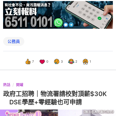
公務員
7
0
3
2
1
熱話
開罐
政府工招聘｜物流署請校對頂薪$30K
DSE學歷+零經驗也可申請