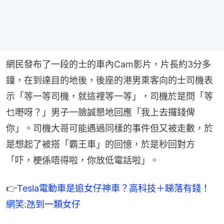
網民發布了一段的士的車內Cam影片，片長約3分多
鐘，在到達目的地後，後座的港男乘客向的士司機表
示「等一等司機，就這裡等一等」，司機於是問「等
乜嘢呀？」男子一臉誠懇地回應「我上去攞錢俾
你」。司機大哥可能遇過同樣的事件但又被走數，於
是想起了被搭「霸王車」的回憶，於是秒回對方
「吓，梗係唔得啦，你放低電話啦」。
👉
Tesla電動車是追女仔神車？高科技＋睇落有錢！
網笑:氹到一類女仔