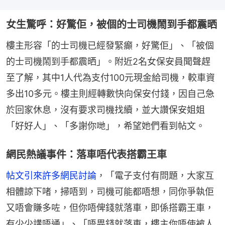
女生驚呼：好驚佢，被個的士司機鬧到手都震晒
樓主形容「的士司機已經發緊癲，好驚佢」、「被個
的士司機鬧到手都震晒」。附近2名女保安員聞聲趕
至了解，其中1人代為支付100元現金給司機，較車資
多出10多元。樓主則經轉數快向保安付錢，因自己急
於回家休息，沒有要求司機找續，並大讚保安姐姐
「好好人」、「多謝你哋」，希望她們看到帖文。
網民熱議事件：落車唔代表搭霸王車
帖文引來許多網民討論
，「電子支付有問題，大家互
相體諒下啫，掃唔到，司機可能都唔想，同你爭執佢
又唔會賺多咗，但你唔俾錢就落車，即係搭霸王車，
有少少講唔通」、「唔畀錢就落車，樓主你唔使被人