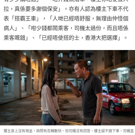
拉，真係要多謝個保安」。亦有人認為樓主下車不代
表「搭霸王車」，「人哋已經唔舒服，無理由仲怪個
病人」、「咁少錢都鬧乘客，司機太過份，而且唔係
乘客嘅錯」、「已經唔使搭的士，香港大把選擇」。
樓主身上沒有現金，詢問有否轉數快，但司機沒有回答，樓主疑不適下車，司機直