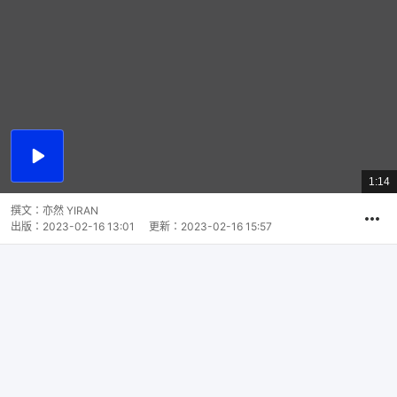
播
放
1:14
總
影
共
片
時
撰文：
亦然 YIRAN
間
出版：
2023-02-16 13:01
更新：
2023-02-16 15:57