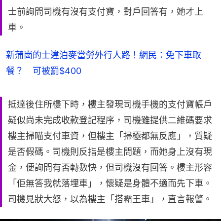
士前詢問司機有沒有支付寶，對戶回答有，她才上
車。
新蒲崗的士違泊麥當勞外行人路！網民：免下車取
餐？ 可被罰$400
抵達後住所樓下時，樓主發現司機手機的支付寶帳戶
疑似尚未完成收款登記程序，司機雖提供二維碼要求
樓主掃瞄支付車資，但樓主「掃極都無反應」，質疑
是否假碼。司機則反指是樓主問題，而她身上沒有現
金，便詢問有否轉數快，但司機沒有回答。樓主形容
「佢無答我就落埋車」，懷疑是身體不適而先下車。
司機見狀大怒，以為樓主「搭霸王車」，直言報警。