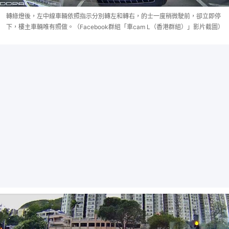
轉綠燈後，左中線車輛依照指示分別轉左和轉右，的士一度稍微駛前，卻立即停
下，樓主車輛唯有照做。（Facebook群組「車cam L（香港群組）」影片截圖）