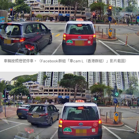
車輛按照燈號停車。（Facebook群組「車cam L（香港群組）」影片截圖）