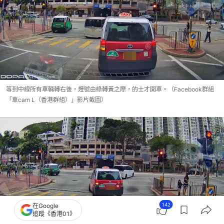
等到中線所有車輛轉右後，燈號由綠轉黃之際，的士才開車。（Facebook群組
「車cam L（香港群組）」影片截圖）
142
在Google
追蹤《香港01》