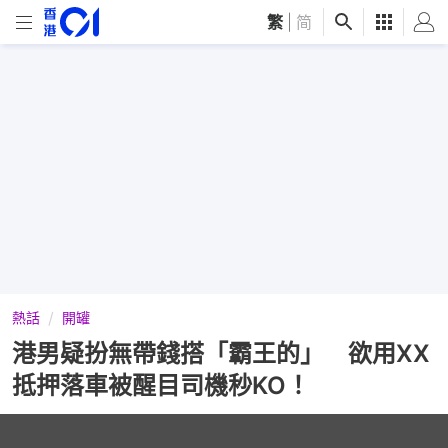
繁
|
简
熱話
開罐
港男疑扮無帶錢搭「霸王的」 欲用XX
抵押落車被醒目司機秒KO！