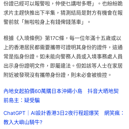
份證已經可以報警啦，仲使乜講咁多嘢」。也紛紛跪
求片主趕快推出下半集，猜測結局是對方有機會在報
警前就「無啦啦身上有錢俾錢落車」。
根據《入境條例》第17C條，每一位年滿十五歲或以
上的香港居民都需要攜帶可證明其身份的證件，這通
常是指身份證。如未能向警務人員或入境事務處人員
出示身份證明文件，即屬違法。但如該等人士在家居
附近被發現沒有攜帶身份證，則未必會被檢控。
內地女起拍價60萬購日本沖繩小島 抖音大晒地契
前島主：疑受騙
ChatGPT｜AI設計香港3日2夜行程超爆笑 網笑瘋：
教入大嶼山騎牛?