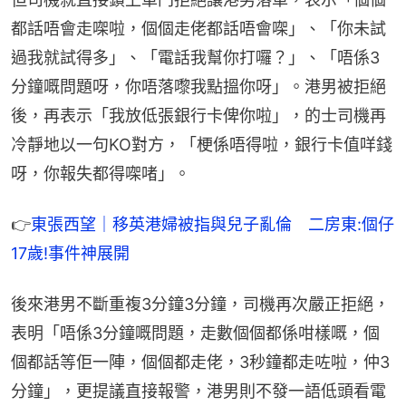
都話唔會走㗎啦，個個走佬都話唔會㗎」、「你未試
過我就試得多」、「電話我幫你打囉？」、「唔係3
分鐘嘅問題呀，你唔落嚟我點搵你呀」。港男被拒絕
後，再表示「我放低張銀行卡俾你啦」，的士司機再
冷靜地以一句KO對方，「梗係唔得啦，銀行卡值咩錢
呀，你報失都得㗎啫」。
👉
東張西望｜移英港婦被指與兒子亂倫　二房東:個仔
17歲!事件神展開
後來港男不斷重複3分鐘3分鐘，司機再次嚴正拒絕，
表明「唔係3分鐘嘅問題，走數個個都係咁樣嘅，個
個都話等佢一陣，個個都走佬，3秒鐘都走咗啦，仲3
分鐘」，更提議直接報警，港男則不發一語低頭看電