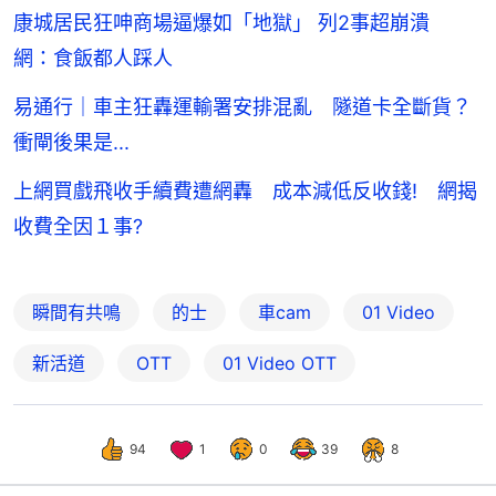
康城居民狂呻商場逼爆如「地獄」 列2事超崩潰
網：食飯都人踩人
易通行｜車主狂轟運輸署安排混亂 隧道卡全斷貨？
衝閘後果是...
上網買戲飛收手續費遭網轟 成本減低反收錢! 網揭
收費全因１事?
瞬間有共鳴
的士
車cam
01 Video
新活道
OTT
01‌ ‌Video‌ ‌OTT
94
1
0
39
8