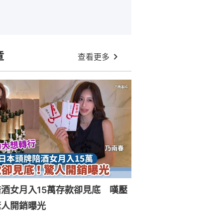
章
查看更多
酒女月入15萬存款卻見底 嘆壓
驚人開銷曝光