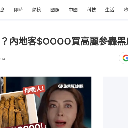
息
即時
熱榜
國際
中國
科技
生活
體
？內地客$OOOO買高麗參轟黑
:04