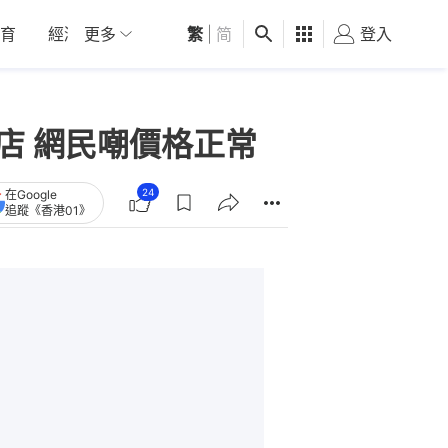
育
經濟
更多
01深圳
繁
觀點
|
简
健康
好食玩飛
登入
女
店 網民嘲價格正常
24
在Google
追蹤《香港01》