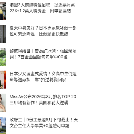
港鐵3大前線職位招聘！捉逃票月薪
23K+1.2萬入職獎金 附申請連結
夏天中暑怎好？日本專家教冰敷一部
位可緊急降温 比敷頸更快散熱
黎彼得離世｜曾為許冠傑、張國榮填
詞！7首金曲回顧句句擊中00後
日本少女漫畫式愛情！女高中生倒追
班導遭嚴拒 靠1招逆轉娶回家
MissAV公布2026年8月排名TOP 20
三甲均有新作！美園和花大逆襲
政府工｜9份工最遲8月下旬截止！天
文台主任大學畢業+0經驗可申請