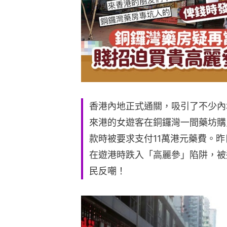
香港內地正式通關，吸引了不少內
來港的女遊客在銅鑼灣一間藥坊購
款時被要求支付11萬港元藥費。昨
在遊港時跌入「高麗參」陷阱，被
民反嘲！