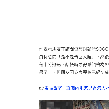
他表示朋友在該間位於銅鑼灣SOG
員特意問「是不是帶回大陸」，然後
程十分迅速，結帳時才得悉價格為$3
呆了」。但朋友因為高麗參已經切成
👉
東張西望｜直闖內地乞兒香港大本