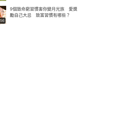
9個致命窮習慣害你變月光族 愛獎
勵自己大忌 致富習慣有哪些？
:56