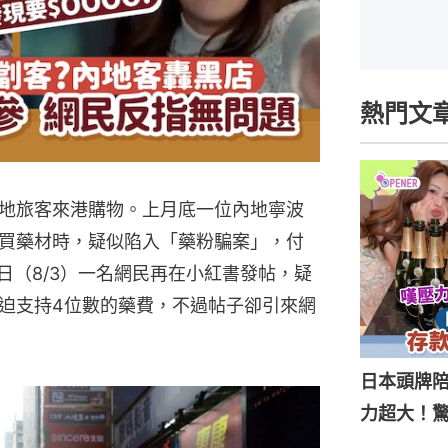
熱門文
地旅客來港購物。上月底一位內地寧波
買藥材時，疑似陷入「藥粉騙案」，付
日（8/3）一名網民再在小紅書發帖，疑
迫支持4位數的藥費，不過帖子卻引來網
日本頭牌陪
力超大！