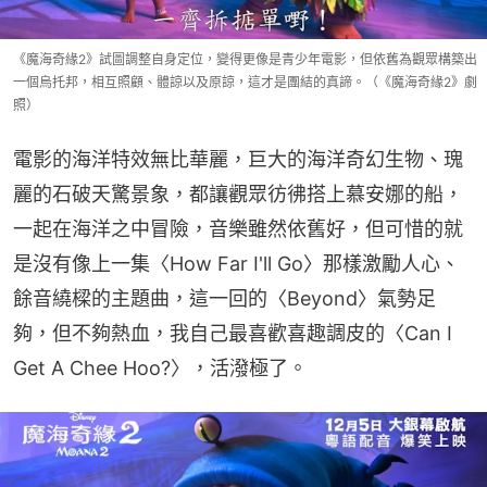
《魔海奇緣2》試圖調整自身定位，變得更像是青少年電影，但依舊為觀眾構築出
一個烏托邦，相互照顧、體諒以及原諒，這才是團結的真諦。（《魔海奇緣2》劇
照）
電影的海洋特效無比華麗，巨大的海洋奇幻生物、瑰
麗的石破天驚景象，都讓觀眾彷彿搭上慕安娜的船，
一起在海洋之中冒險，音樂雖然依舊好，但可惜的就
是沒有像上一集〈How Far I'll Go〉那樣激勵人心、
餘音繞樑的主題曲，這一回的〈Beyond〉氣勢足
夠，但不夠熱血，我自己最喜歡喜趣調皮的〈Can I 
Get A Chee Hoo?〉，活潑極了。