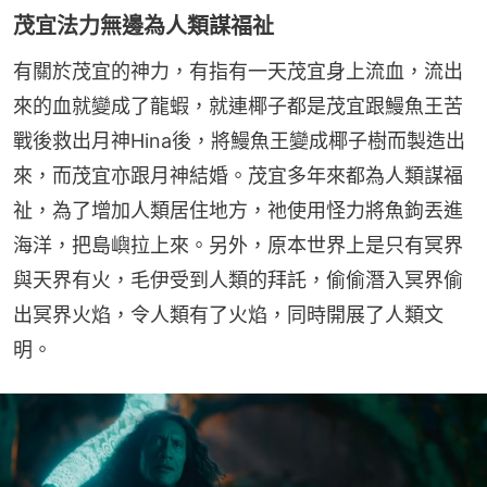
茂宜法力無邊為人類謀福祉
有關於茂宜的神力，有指有一天茂宜身上流血，流出
來的血就變成了龍蝦，就連椰子都是茂宜跟鰻魚王苦
戰後救出月神Hina後，將鰻魚王變成椰子樹而製造出
來，而茂宜亦跟月神結婚。茂宜多年來都為人類謀福
祉，為了增加人類居住地方，祂使用怪力將魚鉤丟進
海洋，把島嶼拉上來。另外，原本世界上是只有冥界
與天界有火，毛伊受到人類的拜託，偷偷潛入冥界偷
出冥界火焰，令人類有了火焰，同時開展了人類文
明。