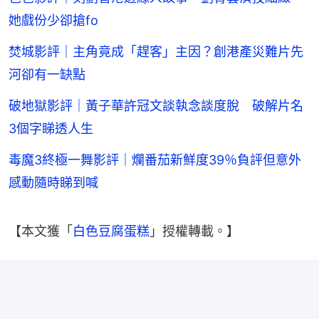
她戲份少卻搶fo
焚城影評｜主角竟成「趕客」主因？創港產災難片先
河卻有一缺點
破地獄影評｜黃子華許冠文談執念談度脫 破解片名
3個字睇透人生
毒魔3終極一舞影評｜爛番茄新鮮度39％負評但意外
感動隨時睇到喊
【本文獲「
白色豆腐蛋糕
」授權轉載。】