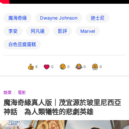
魔海奇緣
Dwayne Johnson
迪士尼
李安
阿凡達
影評
Marvel
白色豆腐蛋糕
6
0
0
0
0
娛樂
電影
魔海奇緣真人版｜茂宜源於玻里尼西亞
神話 為人類犧牲的悲劇英雄