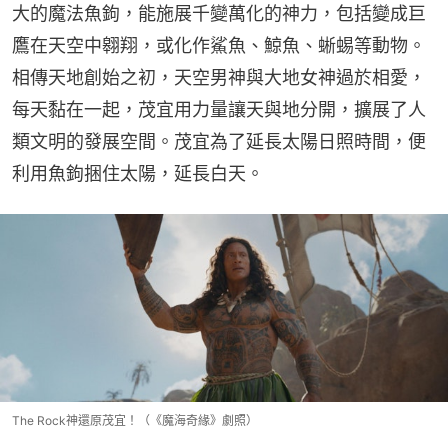
大的魔法魚鉤，能施展千變萬化的神力，包括變成巨
鷹在天空中翱翔，或化作鯊魚、鯨魚、蜥蜴等動物。
相傳天地創始之初，天空男神與大地女神過於相愛，
每天黏在一起，茂宜用力量讓天與地分開，擴展了人
類文明的發展空間。茂宜為了延長太陽日照時間，便
利用魚鉤捆住太陽，延長白天。
The Rock神還原茂宜！（《魔海奇緣》劇照）