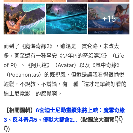
+
15
而到了《魔海奇緣2》，雖還是一貫套路，未改太
多，甚至還有一種李安《少年Pi的奇幻漂流》（Life 
of Pi）、《阿凡達》（Avatar）以及《風中奇緣》
（Pocahontas）的既視感，但還是讓我看得很愉悅
輕鬆，不說教、不辯論，有一種「這才是單純好看的
迪士尼電影」的感覺啊。
【相關圖輯】
6套迪士尼動畫續集將上映：魔雪奇緣
3、反斗奇兵5、優獸大都會2…
（點圖放大瀏覽👇👇
👇）