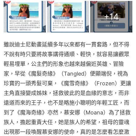
+
14
雖說迪士尼動畫延續多年以來都有一貫套路，但不得
不說有時只要將故事講得通順、輕快，就容易讓觀眾
輕易埋單，公主們的形象也越來越偏近英雄、冒險
家，早從《魔髮奇緣》（Tangled）便顯端倪，視為
珍寶的一頭秀髮可棄，《魔雪奇緣》（Frozen）更讓
主角直接變成姊妹，拯救彼此的是血緣的意志，而非
遠道而來的王子，也不是略施小聰明的年輕工匠，而
到了《魔海奇緣》亦然，慕安娜（Moana）為了拯救
族人，擔起重責大任，她是族人的希望，祖母的靈魂
出現那一段喚醒慕安娜的使命，真的是怎麼看怎麼激