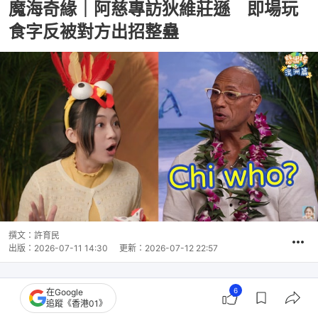
魔海奇緣｜阿慈專訪狄維莊遜 即場玩
食字反被對方出招整蠱
撰文：
許育民
出版：
2026-07-11 14:30
更新：
2026-07-12 22:57
6
在Google
追蹤《香港01》