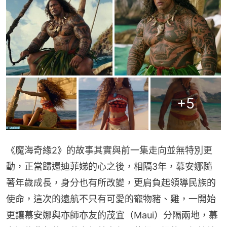
+
5
《魔海奇緣2》的故事其實與前一集走向並無特別更
動，正當歸還迪菲娣的心之後，相隔3年，慕安娜隨
著年歲成長，身分也有所改變，更肩負起領導民族的
使命，這次的遠航不只有可愛的寵物豬、雞，一開始
更讓慕安娜與亦師亦友的茂宜（Maui）分隔兩地，慕