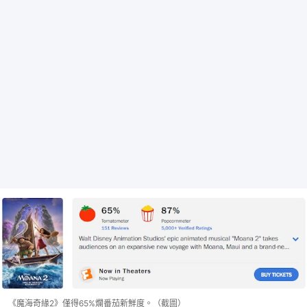
《魔海奇緣2》僅得65%爛番茄新鮮度。（截圖）