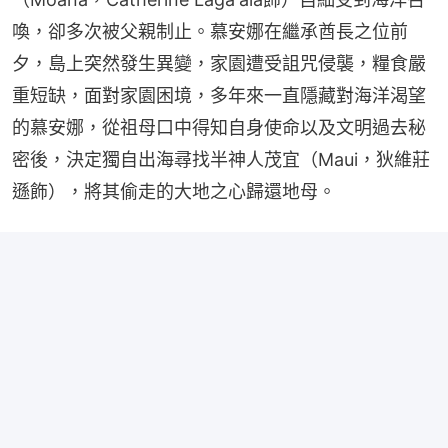
喚，卻多次被父親制止。慕安娜在繼承酋長之位前
夕，島上突然發生異變，家園遭受詛咒侵襲，糧食嚴
重短缺，面對家園困境，多年來一直隱藏對海洋渴望
的慕安娜，從祖母口中得知自身使命以及文明過去秘
密後，決定獨自出海尋找半神人茂宜（Maui，狄維莊
遜飾），將其偷走的大地之心歸還地母。