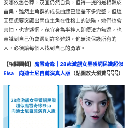
安娜依舊魯莽，茂宜仍然自負，值得一提的是相較於
首集，雖然主角群的成長曲線已經差不多完整，但這
回更想要突顯出兩位主角在性格上的缺陷，她們也會
害怕，也會迷惘，茂宜身為半神人即便法力無邊，也
意識到自己仍會遇到許多難題，他無法保護所有的
人，必須讓每個人找到自己的勇敢。
【相關圖輯】
魔雪奇緣｜28歲激靚女星獲網民讚超似
Elsa　向迪士尼自薦演真人版
（點圖放大瀏覽👇👇👇）