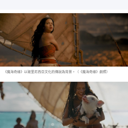
《魔海奇緣》以玻里尼西亞文化的傳說為背景。（《魔海奇緣》劇照）