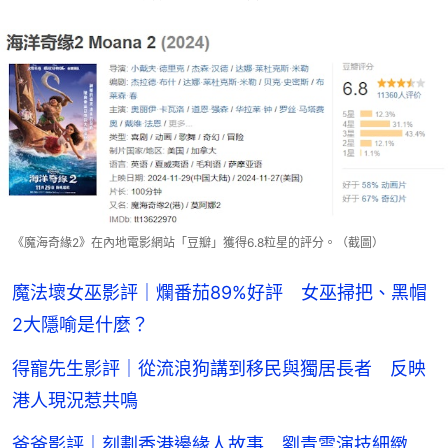
《魔海奇緣2》在內地電影網站「豆瓣」獲得6.8粒星的評分。（截圖）
魔法壞女巫影評｜爛番茄89%好評 女巫掃把、黑帽
2大隱喻是什麼？
得寵先生影評｜從流浪狗講到移民與獨居長者 反映
港人現況惹共鳴
爸爸影評｜刻劃香港邊緣人故事 劉青雲演技細緻