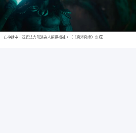
在神話中，茂宜法力無邊為人類謀福祉。（《魔海奇緣》劇照）