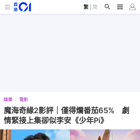
繁
|
简
娛樂
電影
魔海奇緣2影評｜僅得爛番茄65% 劇
情緊接上集卻似李安《少年Pi》