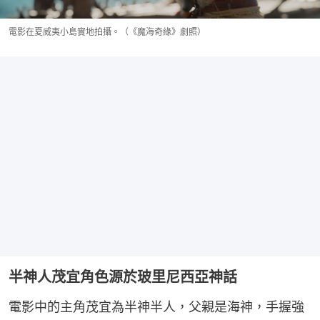
電影在夏威夷小島實地拍攝。（《魔海奇緣》劇照）
半神人茂宜角色源於玻里尼西亞神話
電影中的主角茂宜為半神半人，父親是海神，手握強