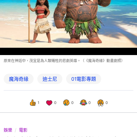
原來在神話中，茂宜是為人類犧牲的悲劇英雄。（《魔海奇緣》動畫劇照）
魔海奇緣
迪士尼
01電影專題
1
0
0
0
0
娛樂
電影