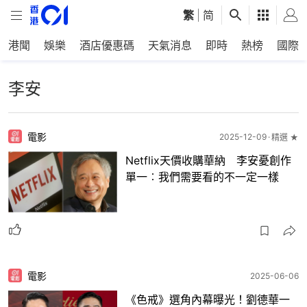
繁
|
简
港聞
娛樂
酒店優惠碼
天氣消息
即時
熱榜
國際
李安
電影
2025-12-09
精選 ★
Netflix天價收購華納 李安憂創作
單一︰我們需要看的不一定一樣
電影
2025-06-06
《色戒》選角內幕曝光！劉德華一