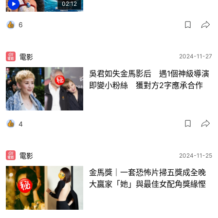
02:12
6
電影
2024-11-27
吳君如失金馬影后 遇1個神級導演
即變小粉絲 獲對方2字應承合作
4
電影
2024-11-25
金馬獎｜一套恐怖片掃五獎成全晚
大贏家「她」與最佳女配角獎緣慳