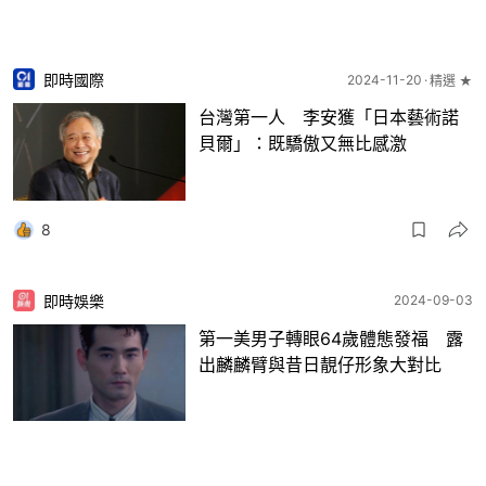
即時國際
2024-11-20
精選 ★
台灣第一人 李安獲「日本藝術諾
貝爾」：既驕傲又無比感激
8
即時娛樂
2024-09-03
第一美男子轉眼64歲體態發福 露
出麟麟臂與昔日靚仔形象大對比
7