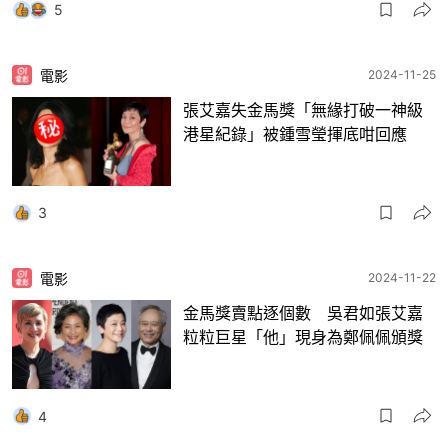
5
電影
2024-11-25
張艾嘉失金馬獎「無緣打破一神級
港星紀錄」被鍾雪瑩揮底咁回應
3
電影
2024-11-22
金馬獎賣點逐個數 吳君如張艾嘉
粒粒巨星「他」現身為鄭佩佩頒獎
4