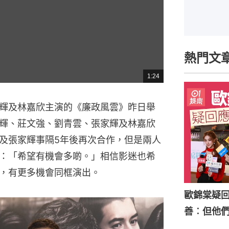
熱門文
1:24
總
共
時
間
輝及林嘉欣主演的《廉政風雲》昨日舉
輝、莊文強、劉青雲、張家輝及林嘉欣
及張家輝事隔5年後再次合作，但是兩人
：「希望有機會多啲。」相信影迷也希
，有更多機會同框演出。
歐錦棠疑
善︰但他