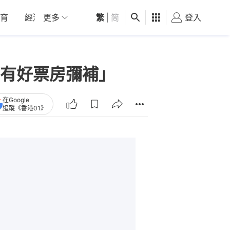
育
經濟
更多
01深圳
繁
觀點
|
简
健康
好食玩飛
登入
女
有好票房彌補」
在Google
追蹤《香港01》