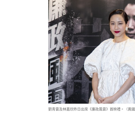
劉青雲及林嘉欣昨日出席《廉政風雲》首映禮。（黃國