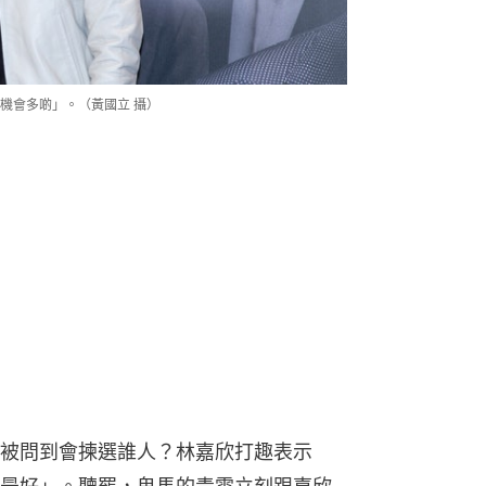
機會多啲」。（黃國立 攝）
被問到會揀選誰人？林嘉欣打趣表示