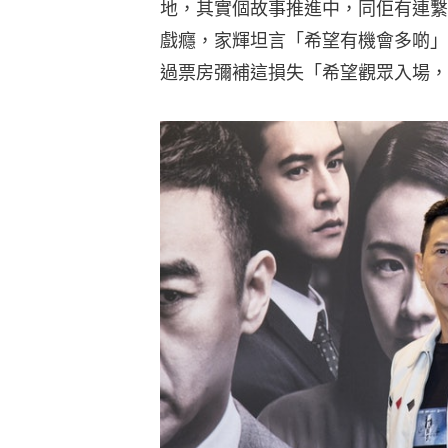
地，其實個故事推進中，同佢有連繫
戲癮，家輝坦言「希望有機會多啲」
過票房彌補這損失「希望觀眾入場，