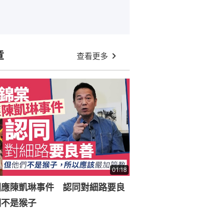
章
查看更多
01:18
回應陳凱琳事件 認同對細路要良
們不是猴子