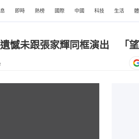
息
即時
熱榜
國際
中國
科技
生活
體
遺憾未跟張家輝同框演出 「望
2