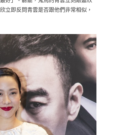
最好」。聽罷，鬼馬的青雲立刻跟嘉欣
欣立即反問青雲是否跟他們非常相似，