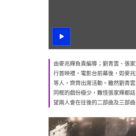
播
放
影
片
由麥兆輝負責編導；劉青雲、張家
行首映禮，電影台前幕後，如麥兆
等人，齊齊出席活動。雖然劉青雲
同框的戲份極少，難怪張家輝都話
望兩人會在往後的二部曲及三部曲