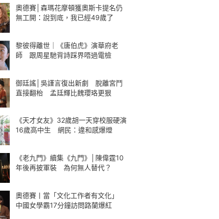
奧德賽│森瑪花摩頓獲奧斯卡提名仍
無工開：說到底，我已經49歲了
黎彼得離世｜《唐伯虎》演華府老
師 跟周星馳背詩踩界唔過電檢
御廷謠│吳謹言復出新劇 脫離宮鬥
直接翻枱 孟廷輝比魏瓔珞更狠
《天才女友》32歲胡一天穿校服硬演
16歲高中生 網民：違和感爆燈
《老九門》續集《九門》│陳偉霆10
年後再披軍裝 為何無人替代？
奧德賽丨當「文化工作者有文化」
中國女學霸17分鐘訪問路蘭爆紅