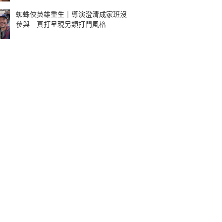
蜘蛛俠英雄重生｜導演澄清成家班沒
參與 真打呈現另類打鬥風格