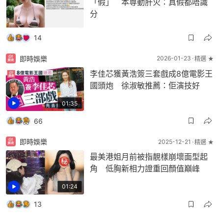
「假」 本尊動肝火：真假都唔識
分
14
即時娛樂
2026-01-23
精選 ★
李佳芯獲黃浩簽三套戲成8億電影王
國頭炮 徐淑敏推薦：佢演技好
01:35
66
即時娛樂
2025-12-21
精選 ★
最美港姐月前被指靚樣崩壞面型起
角 低胸新相力證重回顏值巔峰
01:24
13