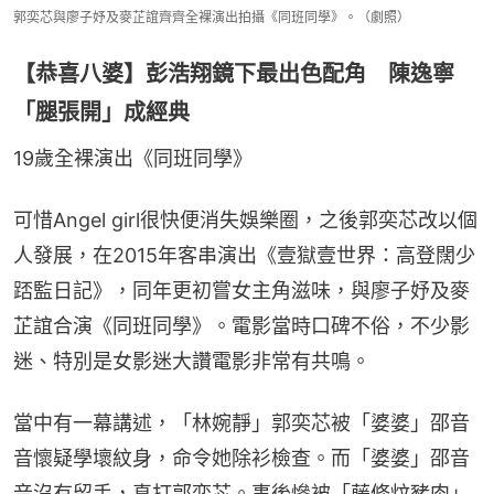
郭奕芯與廖子妤及麥芷誼齊齊全裸演出拍攝《同班同學》。（劇照）
【恭喜八婆】彭浩翔鏡下最出色配角 陳逸寧
「腿張開」成經典
19歲全裸演出《同班同學》
可惜Angel girl很快便消失娛樂圈，之後郭奕芯改以個
人發展，在2015年客串演出《壹獄壹世界：高登闊少
踎監日記》，同年更初嘗女主角滋味，與廖子妤及麥
芷誼合演《同班同學》。電影當時口碑不俗，不少影
迷、特別是女影迷大讚電影非常有共鳴。
當中有一幕講述，「林婉靜」郭奕芯被「婆婆」邵音
音懷疑學壞紋身，命令她除衫檢查。而「婆婆」邵音
音沒有留手，真打郭奕芯。事後慘被「藤條炆豬肉」