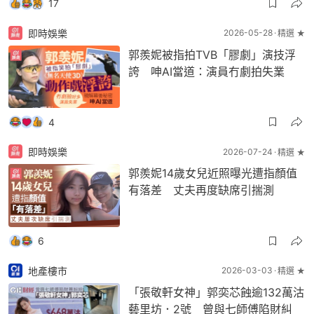
17
即時娛樂
2026-05-28
精選 ★
郭羨妮被指拍TVB「膠劇」演技浮
誇 呻AI當道：演員冇劇拍失業
4
即時娛樂
2026-07-24
精選 ★
郭羨妮14歲女兒近照曝光遭指顏值
有落差 丈夫再度缺席引揣測
6
地產樓市
2026-03-03
精選 ★
「張敬軒女神」郭奕芯蝕逾132萬沽
藝里坊．2號 曾與七師傅陷財糾