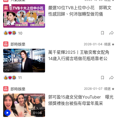
嚴選10位TVB上位中小花 郭珮文
性感回歸、何沛珈轉型做司儀
10
即時娛樂
2026-01-04
精選 ★
萬千星輝2025丨王敏奕奪女配角
14歲入行揚言唔做花瓶唔靠老公
11
即時娛樂
2026-01-07
精選 ★
郭可盈15歲女兒做YouTuber 曝光
頒獎禮後台被指有母當年風采
01:06