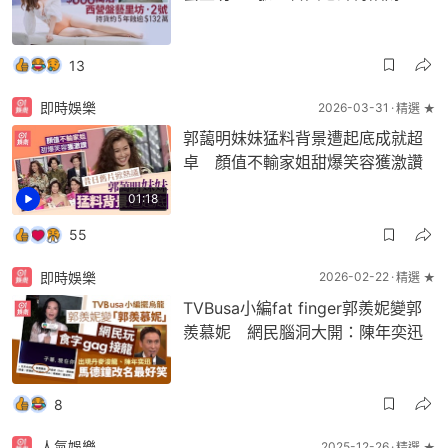
13
即時娛樂
2026-03-31
精選 ★
郭藹明妹妹猛料背景遭起底成就超
卓 顏值不輸家姐甜爆笑容獲激讚
01:18
55
即時娛樂
2026-02-22
精選 ★
TVBusa小編fat finger郭羨妮變郭
羨慕妮 網民腦洞大開：陳年奕迅
8
人氣娛樂
2025-12-26
精選 ★