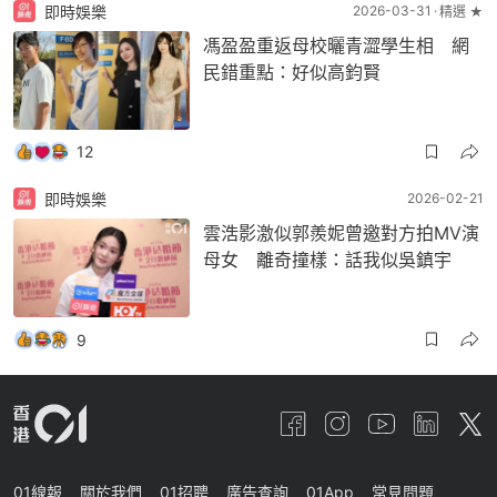
即時娛樂
2026-03-31
精選 ★
馮盈盈重返母校曬青澀學生相 網
民錯重點：好似高鈞賢
12
即時娛樂
2026-02-21
雲浩影激似郭羨妮曾邀對方拍MV演
母女 離奇撞樣：話我似吳鎮宇
9
01線報
關於我們
01招聘
廣告查詢
01App
常見問題