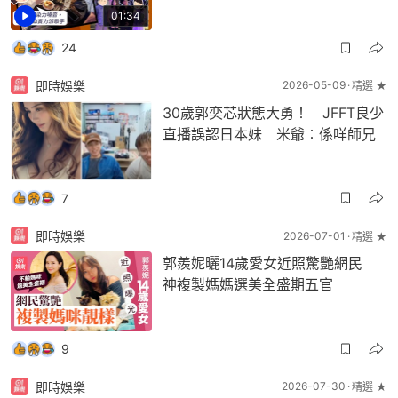
01:34
24
即時娛樂
2026-05-09
精選 ★
30歲郭奕芯狀態大勇！ JFFT良少
直播誤認日本妹 米爺︰係咩師兄
7
即時娛樂
2026-07-01
精選 ★
郭羨妮曬14歲愛女近照驚艷網民
神複製媽媽選美全盛期五官
9
即時娛樂
2026-07-30
精選 ★