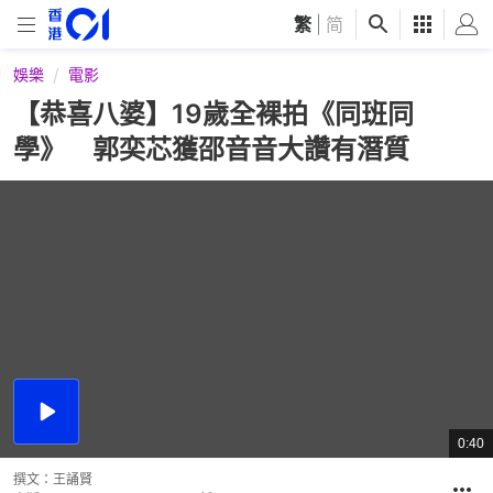
繁
|
简
娛樂
電影
【恭喜八婆】19歲全裸拍《同班同
學》 郭奕芯獲邵音音大讚有潛質
播
放
0:40
總
影
共
片
時
撰文：
王誦賢
間