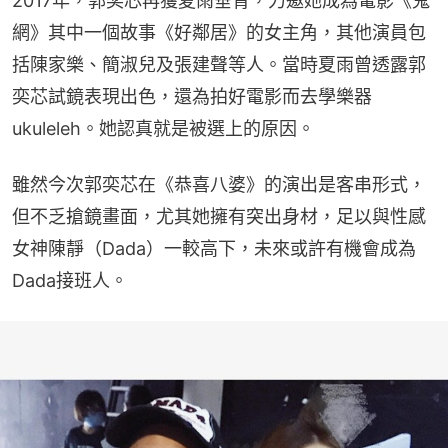
2017年，郭奕芯再獲夏雨垂青，力邀她成為電影《鬼
網》其中一個故事《好鄰居》的女主角，其他演員包
括陳家樂、簡淑兒及張建聲等人。當時夏雨曾透露郭
奕芯試鏡表現出色，還為拍好電影而去學樂器
ukuleleh。她認真就是被選上的原因。
雖然今次郭奕芯在《恭喜八婆》的演出是客串形式，
但不乏搶鏡畫面，尤其她擁有突出身材，足以與性感
女神陳靜（Dada）一較高下，未來或許有機會成為
Dada接班人。