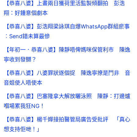
【恭喜八婆】上畫兩日獲荷里活監製傾翻拍 彭浩
翔：好鍾意個劇本
【恭喜八婆】彭浩翔梁詠琪自爆WhatsApp群組瘀事
︰Send錯未算最慘
【年初一．恭喜八婆】陳靜唔俾媽咪保管利市 陳逸
寧收到發嬲？
【恭喜八婆】八婆罪狀逐個捉 陳逸寧撩是鬥非 音
音姐使人唔使本
【恭喜八婆】巴塞隆拿大解放曬泳照 陳靜：打邊爐
嗰場累我狂NG！
【恭喜八婆】楊千嬅接拍醫管局廣告受批評 「真心
想支持佢哋！」