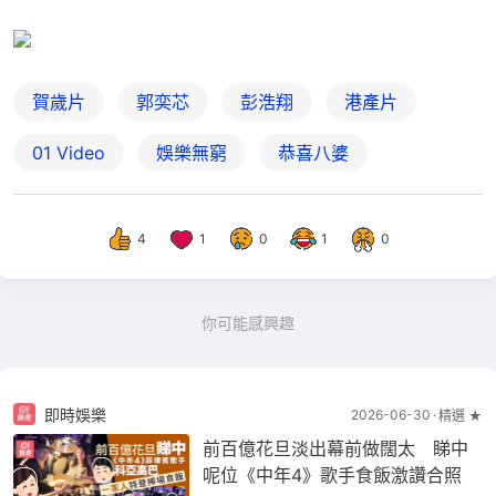
賀歲片
郭奕芯
彭浩翔
港產片
01 Video
娛樂無窮
恭喜八婆
4
1
0
1
0
你可能感興趣
即時娛樂
2026-06-30
精選 ★
前百億花旦淡出幕前做闊太 睇中
呢位《中年4》歌手食飯激讚合照