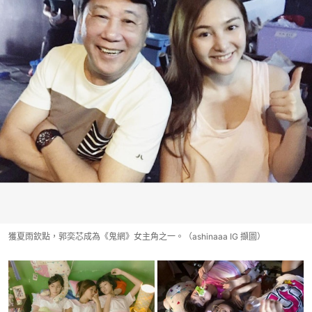
獲夏雨欽點，郭奕芯成為《鬼網》女主角之一。（ashinaaa IG 擷圖）