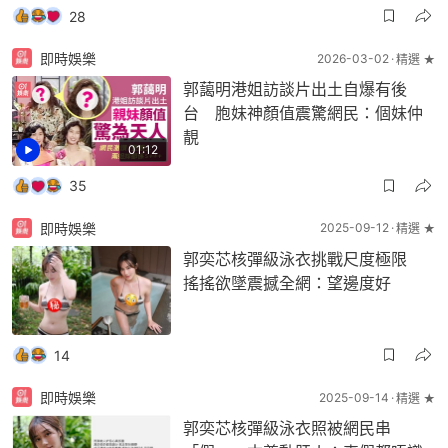
28
即時娛樂
2026-03-02
精選 ★
郭藹明港姐訪談片出土自爆有後
台 胞妹神顏值震驚網民：個妹仲
靚
01:12
35
即時娛樂
2025-09-12
精選 ★
郭奕芯核彈級泳衣挑戰尺度極限
搖搖欲墜震撼全網：望邊度好
14
即時娛樂
2025-09-14
精選 ★
郭奕芯核彈級泳衣照被網民串