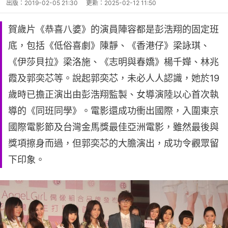
出版：
2019-02-05 21:30
更新：
2025-02-12 11:50
賀歲片《恭喜八婆》的演員陣容都是彭浩翔的固定班
底，包括《低俗喜劇》陳靜、《香港仔》梁詠琪、
《伊莎貝拉》梁洛施、《志明與春嬌》楊千嬅、林兆
霞及郭奕芯等。說起郭奕芯，未必人人認識，她於19
歲時已擔正演出由彭浩翔監製、女導演陸以心首次執
導的《同班同學》。電影還成功衝出國際，入圍東京
國際電影節及台灣金馬獎最佳亞洲電影，雖然最後與
獎項擦身而過，但郭奕芯的大膽演出，成功令觀眾留
下印象。