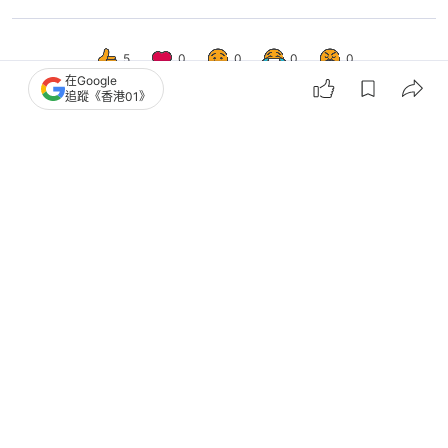
5
0
0
0
0
在Google
追蹤《香港01》
娛樂
即時娛樂
江湖見｜《西遊記》師兄弟再合體 陳
浩民《天龍八部》被導演鬧爆