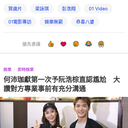
賀歲片
梁詠琪
彭浩翔
01 Video
01電影專訪
娛樂無窮
恭喜八婆
搶先表達
娛樂
即時娛樂
何沛珈獻第一次予阮浩棕直認尷尬 大
讚對方專業事前有充分溝通