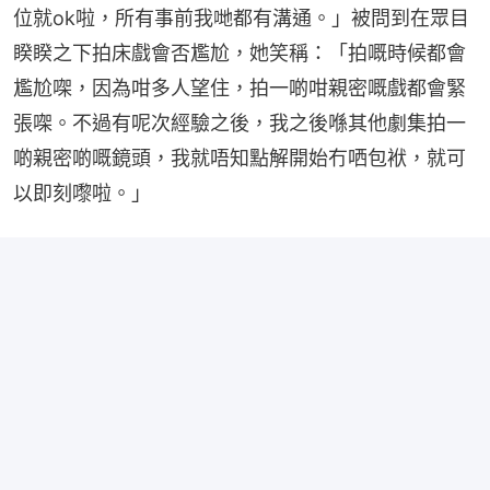
位就ok啦，所有事前我哋都有溝通。」被問到在眾目
睽睽之下拍床戲會否尷尬，她笑稱：「拍嘅時候都會
尷尬㗎，因為咁多人望住，拍一啲咁親密嘅戲都會緊
張㗎。不過有呢次經驗之後，我之後喺其他劇集拍一
啲親密啲嘅鏡頭，我就唔知點解開始冇哂包袱，就可
以即刻嚟啦。」