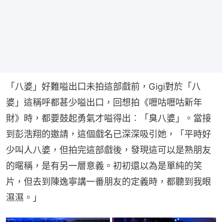
「八婆」好難嗌出口未拍這部戲前，Gigi對於「八
婆」這稱呼都甚少嗌出口，回想拍《嚦咕嚦咕新年
財》時，都要鼓起勇氣才嗌得出︰「臭八婆」。當接
到彭浩翔的邀請，這個戲名已深深吸引她，「平時好
少叫人八婆，但拍完這部戲後，發現這可以是熟朋友
的暱稱，是有另一層意義。初初還以為是單純的笑
片，但去到陳逸寧講一番朋友的定義時，都聽到我眼
濕濕。」