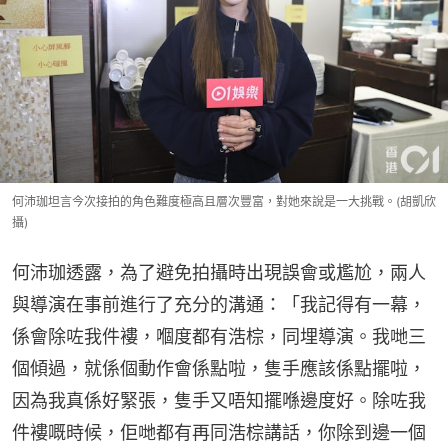
何沛珈坦言今次接拍的角色難度極高且層次豐富，對她來說是一大挑戰。(胡凱欣
攝)
何沛珈透露，為了避免拍攝時出現誤會或尷尬，兩人
與導演在事前進行了充分的溝通：「我記得有一幕，
係會除咗我件褸，嗰度都有浩棕，同埋導演。我哋三
個傾過，就係個動作會係點啦，隻手應該係點擺啦，
因為我真係好緊張，隻手又唔知擺喺邊度好。除咗我
件褸嘅時候，佢哋都有再同浩棕講話，你除到邊一個