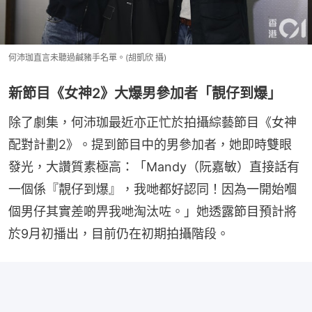
何沛珈直言未聽過鹹豬手名單。(胡凱欣 攝)
新節目《女神2》大爆男參加者「靚仔到爆」
除了劇集，何沛珈最近亦正忙於拍攝綜藝節目《女神
配對計劃2》。提到節目中的男參加者，她即時雙眼
發光，大讚質素極高：「Mandy（阮嘉敏）直接話有
一個係『靚仔到爆』，我哋都好認同！因為一開始嗰
個男仔其實差啲畀我哋淘汰咗。」她透露節目預計將
於9月初播出，目前仍在初期拍攝階段。