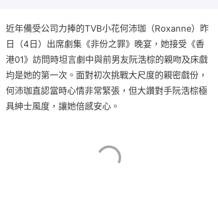
近年備受公司力捧的TVB小花何沛珈（Roxanne）昨
日（4日）出席劇集《非份之罪》晚宴，她接受《香
港01》訪問時坦言劇中與前男友阮浩棕的親吻及床戲
均是她的第一次。面對初次挑戰大尺度的親密戲份，
何沛珈直認當時心情非常緊張，但大讚對手阮浩棕極
具紳士風度，讓她倍感安心。