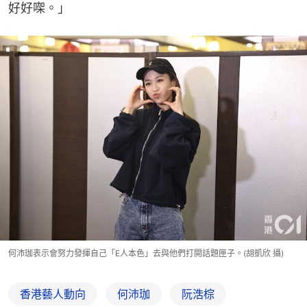
好好㗎。」
何沛珈表示會努力發揮自己「E人本色」去與他們打開話題匣子。(胡凱欣 攝)
香港藝人動向
何沛珈
阮浩棕