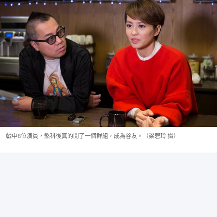
戲中8位演員，煞科後真的開了一個群組，成為谷友。（梁碧玲 攝）