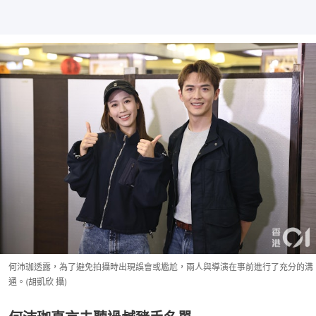
何沛珈透露，為了避免拍攝時出現誤會或尷尬，兩人與導演在事前進行了充分的溝
通。(胡凱欣 攝)