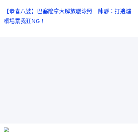
【恭喜八婆】巴塞隆拿大解放曬泳照 陳靜：打邊爐
嗰場累我狂NG！