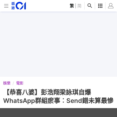
繁
|
简
娛樂
電影
【恭喜八婆】彭浩翔梁詠琪自爆
WhatsApp群組瘀事︰Send錯未算最慘