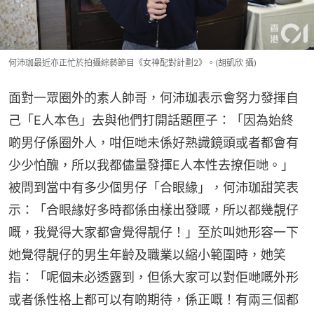
何沛珈最近亦正忙於拍攝綜藝節目《女神配對計劃2》。(胡凱欣 攝)
面對一眾圈外的素人帥哥，何沛珈表示會努力發揮自
己「E人本色」去與他們打開話題匣子：「因為始終
啲男仔係圈外人，咁佢哋未係好熟識鏡頭或者都會有
少少怕醜，所以我都儘量發揮E人本性去撩佢哋。」
被問到當中有多少個男仔「合眼緣」，何沛珈甜笑表
示：「合眼緣好多時都係由樣出發嘅，所以都幾靚仔
嘅，我覺得大家都會覺得靚仔！」至於叫她形容一下
她覺得靚仔的男生年齡及職業以縮小範圍時，她笑
指：「呢個未必透露到，但係大家可以對佢哋嘅外形
或者係性格上都可以有啲期待，係正嘅！有兩三個都