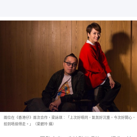
兩位在《香港仔》首次合作，梁詠琪︰「上次好唔同，氣氛好沉重，今次好開心，
拍到唔捨得走。」（梁碧玲 攝）