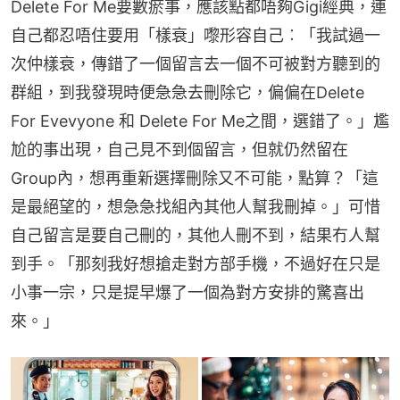
Delete For Me要數瘀事，應該點都唔夠Gigi經典，連
自己都忍唔住要用「樣衰」嚟形容自己︰「我試過一
次仲樣衰，傳錯了一個留言去一個不可被對方聽到的
群組，到我發現時便急急去刪除它，偏偏在Delete 
For Evevyone 和 Delete For Me之間，選錯了。」尷
尬的事出現，自己見不到個留言，但就仍然留在
Group內，想再重新選擇刪除又不可能，點算？「這
是最絕望的，想急急找組內其他人幫我刪掉。」可惜
自己留言是要自己刪的，其他人刪不到，結果冇人幫
到手。「那刻我好想搶走對方部手機，不過好在只是
小事一宗，只是提早爆了一個為對方安排的驚喜出
來。」