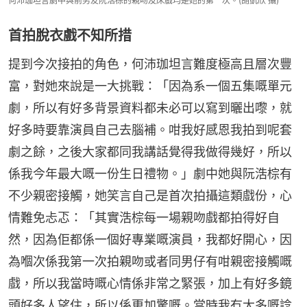
何沛珈坦言劇中與前男友阮浩棕的親吻及床戲均是她的第一次。(胡凱欣 攝)
首拍脫衣戲不知所措
提到今次接拍的角色，何沛珈坦言難度極高且層次豐
富，對她來說是一大挑戰：「因為系一個五集嘅單元
劇，所以有好多背景資料都未必可以寫到曬出嚟，就
好多時要靠演員自己去腦補。咁我好感恩我拍到呢套
劇之餘，之後大家都同我講話覺得我做得幾好，所以
係我今年最大嘅一份生日禮物。」劇中她與阮浩棕有
不少親密接觸，她笑言自己是首次拍攝這類戲份，心
情難免忐忑：「其實浩棕每一場親吻戲都拍得好自
然，因為佢都係一個好專業嘅演員，我都好開心，因
為嗰次係我第一次拍親吻或者同男仔有咁親密接觸嘅
戲，所以我當時嘅心情係非常之緊張，加上有好多鏡
頭好多人望住，所以係更加驚嘅。當時我冇太多嘅諗