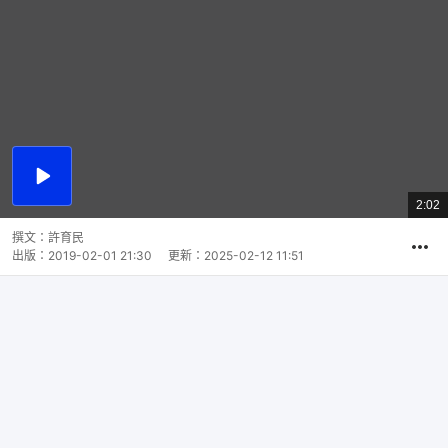
播
放
2:02
總
影
共
片
時
撰文：
許育民
間
出版：
2019-02-01 21:30
更新：
2025-02-12 11:51