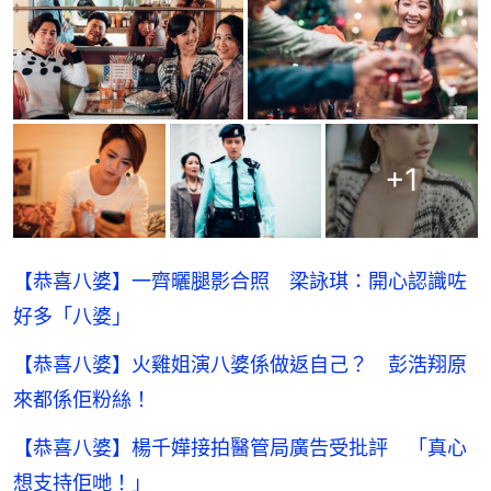
+
1
【恭喜八婆】一齊曬腿影合照 梁詠琪：開心認識咗
好多「八婆」
【恭喜八婆】火雞姐演八婆係做返自己？ 彭浩翔原
來都係佢粉絲！
【恭喜八婆】楊千嬅接拍醫管局廣告受批評 「真心
想支持佢哋！」