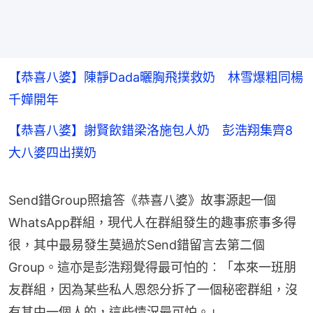
【恭喜八婆】陳靜Dada曬胸飛撲救奶 林雪爆粗同楊
千嬅開年
【恭喜八婆】謝賢飲錯梁洛施包人奶 彭浩翔集齊8
大八婆四出撲奶
Send錯Group照搶答《恭喜八婆》故事源起一個
WhatsApp群組，現代人在群組發生的趣事瘀事多得
很，其中最易發生莫過於Send錯留言去第二個
Group。這亦是彭浩翔覺得最可怕的︰「本來一班朋
友群組，因為某些私人恩怨分拆了一個秘密群組，沒
有其中一個人的，這些情況最可怕。」