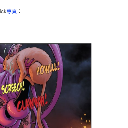
ck
專頁
：