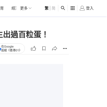
育
經濟
更多
01深圳
繁
觀點
|
简
健康
好食玩飛
登入
女
曾生出過百粒蛋！
在Google
追蹤《香港01》