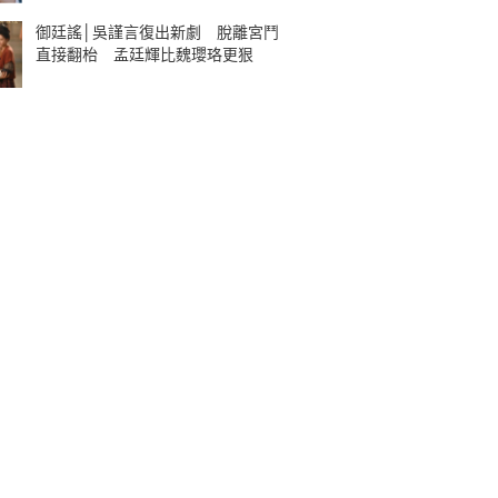
御廷謠│吳謹言復出新劇 脫離宮鬥
直接翻枱 孟廷輝比魏瓔珞更狠