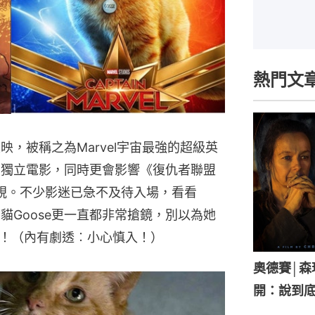
熱門文
上映，被稱之為Marvel宇宙最強的超級英
雄的獨立電影，同時更會影響《復仇者聯盟
視。不少影迷已急不及待入場，看看
愛貓Goose更一直都非常搶鏡，別以為她
！（內有劇透︰小心慎入！）
奧德賽│
開：說到底