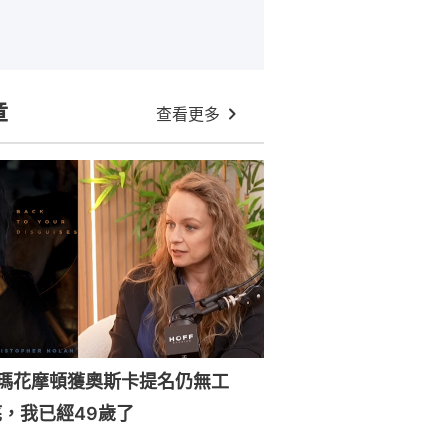
章
查看更多
森瑪花摩頓獲奧斯卡提名仍無工
，我已經49歲了