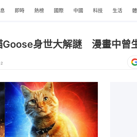
息
即時
熱榜
國際
中國
科技
生活
體
愛貓Goose身世大解謎 漫畫中
42