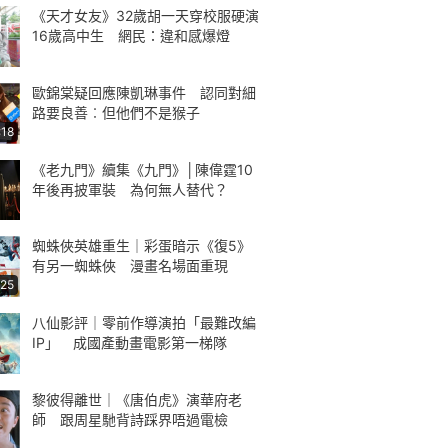
《天才女友》32歲胡一天穿校服硬演
16歲高中生 網民：違和感爆燈
歐錦棠疑回應陳凱琳事件 認同對細
路要良善︰但他們不是猴子
:18
《老九門》續集《九門》│陳偉霆10
年後再披軍裝 為何無人替代？
蜘蛛俠英雄重生｜彩蛋暗示《復5》
有另一蜘蛛俠 漫畫名場面重現
:25
八仙影評｜零前作導演拍「最難改編
IP」 成國產動畫電影第一梯隊
黎彼得離世｜《唐伯虎》演華府老
師 跟周星馳背詩踩界唔過電檢