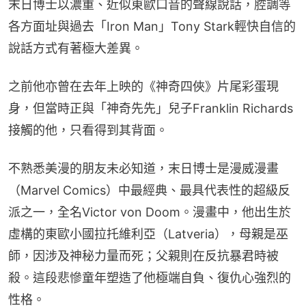
末日博士以濃重、近似東歐口音的聲線說話，腔調等
各方面址與過去「Iron Man」Tony Stark輕快自信的
說話方式有著極大差異。
之前他亦曾在去年上映的《神奇四俠》片尾彩蛋現
身，但當時正與「神奇先先」兒子Franklin Richards
接觸的他，只看得到其背面。
不熟悉美漫的朋友未必知道，末日博士是漫威漫畫
（Marvel Comics）中最經典、最具代表性的超級反
派之一，全名Victor von Doom。漫畫中，他出生於
虛構的東歐小國拉托維利亞（Latveria），母親是巫
師，因涉及神秘力量而死；父親則在反抗暴君時被
殺。這段悲慘童年塑造了他極端自負、復仇心強烈的
性格。