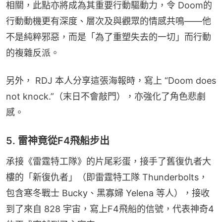
相關，此點亦將成為其重要行動驅動力，令 Doom的
行動動機更有深度、層次及與觀眾的情感共鳴——他
不是純粹邪惡，而是「為了重塑失去的一切」而行動
的複雜反派。
另外， RDJ 本人分享這張海報時，寫上 “Doom does 
not knock.”（末日不會敲門），亦強化了角色悲劇
感。
5. 雷神竟從F4飛船步出
承接《雷霆特工隊》的片尾彩蛋，接手了舊復仇者大
樓的「新復仇者」（即雷霆特工隊 Thunderbolts，
包含寒冬戰士 Bucky、黑寡婦 Yelena 等人），接收
到了來自 828 宇宙，寫上F4飛船的信號，代表神奇4