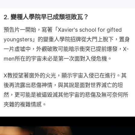
2. 變種人學院早已成頹垣敗瓦？
預告片一開始，寫著「Xavier's school for gifted 
youngsters」的變重人學院招牌從大門上脫下，置身
一片虛墟中，外觀破敗可能暗示衝突已提前爆發，X-
men所在的宇宙未必是第一次面對入侵危機。
X教授望著窗外的火光，顯示宇宙入侵已在進行。其
後再流露出悲傷神情，與其說是面對世界滅亡的坦
然，更可能是被逼毀滅其他宇宙的悲傷及無可奈何所
夾雜的複雜情感。