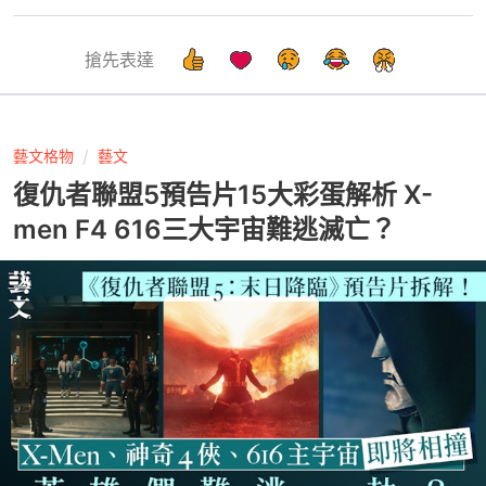
搶先表達
藝文格物
藝文
復仇者聯盟5預告片15大彩蛋解析 X-
men F4 616三大宇宙難逃滅亡？