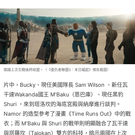
兩國上次交戰後終結盟。（《復仇者聯盟5：末日崛起》預告截圖）
片中，Bucky、現任美國隊長 Sam Wilson 、新任瓦
干達Wakanda國王 M'Baku（恩巴庫）、現任黑豹
Shuri ，來到塔洛坎的海底宮殿與納摩進行談判。
Namor 的造型參考了漫畫《Time Runs Out》中的戰
衣；而 M'Baku 與 Shuri 的戰甲則明顯融合了瓦干達
與塔羅坎（Talokan）雙方的科技，暗示兩國在上次