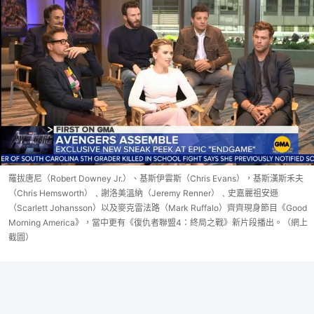
羅拔唐尼（Robert Downey Jr.）、基斯伊雲斯（Chris Evans），基斯漢斯禾夫
（Chris Hemsworth）﹑謝洛美溫納（Jeremy Renner）﹑史嘉麗祖安遜
（Scarlett Johansson）以及麥克雷法路（Mark Ruffalo）齊齊現身節目《Good
Morning America》，當中更有《復仇者聯盟4：終局之戰》新片段播出。（網上
截圖）