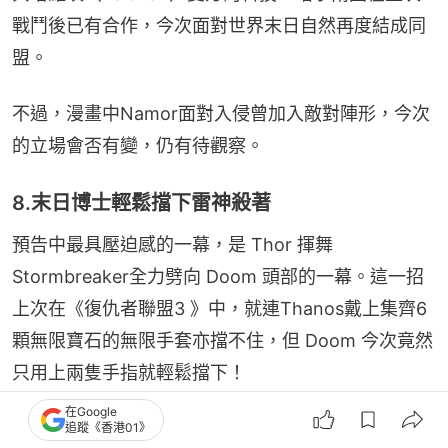
戰鬥後已有合作，今次面對世界末日自然再度結成同
盟。
不過，漫畫中Namor面對入侵曾加入敵對陣形，今次
的立場會否有變，仍有待觀察。
8.末日博士輕鬆擋下雷神殺著
預告中最具壓迫感的一幕，是 Thor 揮舞
Stormbreaker全力劈向 Doom 頭部的一幕。這一招
上次在《復仇者聯盟3 》中，就連Thanos戴上集齊6
顆無限寶石的無限手套亦擋不住，但 Doom 今次竟然
只用上兩隻手指就輕鬆擋下！
在Google
追蹤《香港01》