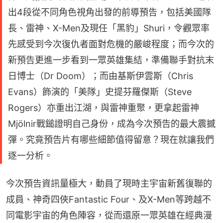
出4段從不同角色視角出發的前導預告，包括美國隊
長、雷神、X-Men及現任「黑豹」Shuri，令觀眾率
先感受到今次復仇者面對危機的嚴峻程度；而今次的
新預告更進一步看到一眾英雄集結，準備聯手對抗末
日博士（Dr Doom）；而由基斯伊雲斯（Chris
Evans）飾演的「美隊」史提芬羅傑斯（Steve
Rogers）亦重出江湖，與雷神重聚，更拿起雷神
Mjölnir戰鎚證明自己身份，成為今次預告的最大震撼
彈。究竟預告片有哪些細節值得留意？現在就讓我們
逐一分析。
今次預告資訊量極大，動員了現時主宇宙新舊復聯的
成員、神奇四俠Fantastic Four、及X-Men等跨越不
同電影宇宙的角色陣容，從而還原一眾英雄在經典漫