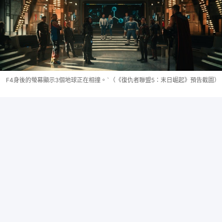
F4身後的螢幕顯示3個地球正在相撞。`（《復仇者聯盟5：末日崛起》預告截圖）