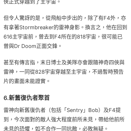
俠正式穿越到了主宇宙。
但令人驚訝的是，從飛船中步出的，除了有F4外，亦
有拿著Stormbreaker的雷神身影。換言之，他在回到
616主宇宙前，曾去到F4所在的818宇宙，很可能已
曾與Dr Doom正面交鋒。
甚至有傳言指，末日博士及美隊亦會跟隨神奇四俠與
雷神，一同從828宇宙穿越至主宇宙，不過暫時預告
片的畫面未能證實。
6.新舊復仇者聚首
雷神向新舊復仇者（包括「Sentry」Bob）及F4提
到，今次面對的敵人強大程度前所未見，帶給他前所
未見的恐懼，如不合作一同抗敵，必敗無疑。