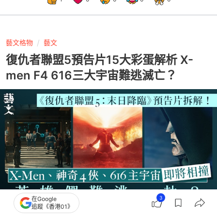
藝文格物
藝文
復仇者聯盟5預告片15大彩蛋解析 X-
men F4 616三大宇宙難逃滅亡？
3
在Google
追蹤《香港01》
撰文：
黎山