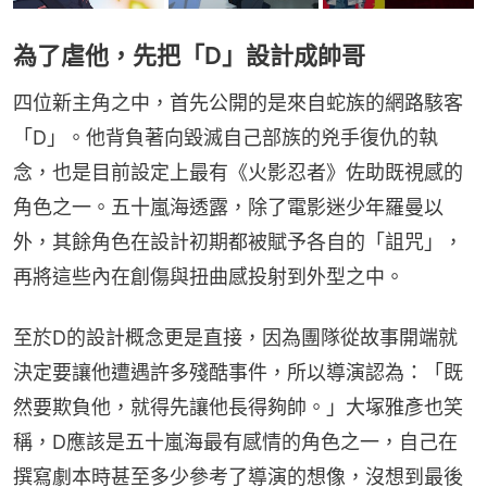
為了虐他，先把「D」設計成帥哥
四位新主角之中，首先公開的是來自蛇族的網路駭客
「D」。他背負著向毀滅自己部族的兇手復仇的執
念，也是目前設定上最有《火影忍者》佐助既視感的
角色之一。五十嵐海透露，除了電影迷少年羅曼以
外，其餘角色在設計初期都被賦予各自的「詛咒」，
再將這些內在創傷與扭曲感投射到外型之中。
至於D的設計概念更是直接，因為團隊從故事開端就
決定要讓他遭遇許多殘酷事件，所以導演認為：「既
然要欺負他，就得先讓他長得夠帥。」大塚雅彥也笑
稱，D應該是五十嵐海最有感情的角色之一，自己在
撰寫劇本時甚至多少參考了導演的想像，沒想到最後