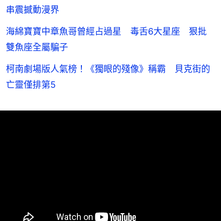
串震撼動漫界
海綿寶寶中章魚哥曾經占過星 毒舌6大星座 狠批
雙魚座全屬騙子
柯南劇場版人氣榜！《獨眼的殘像》稱霸 貝克街的
亡靈僅排第5