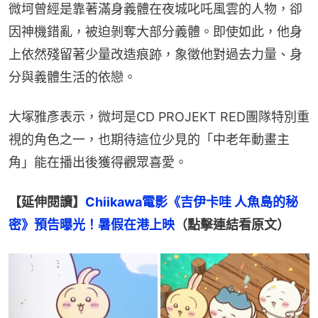
微坷曾經是靠著滿身義體在夜城叱吒風雲的人物，卻
因神機錯亂，被迫剝奪大部分義體。即使如此，他身
上依然殘留著少量改造痕跡，象徵他對過去力量、身
分與義體生活的依戀。
大塚雅彥表示，微坷是CD PROJEKT RED團隊特別重
視的角色之一，也期待這位少見的「中老年動畫主
角」能在播出後獲得觀眾喜愛。
【延伸閱讀】
Chiikawa電影《吉伊卡哇 人魚島的秘
密》預告曝光！暑假在港上映
（點擊連結看原文）