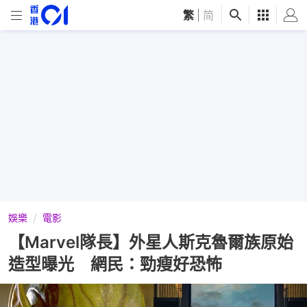
繁
|
简
娛樂
電影
【Marvel隊長】外星人斯克魯爾族原始
造型曝光 網民：勁瘦好恐怖