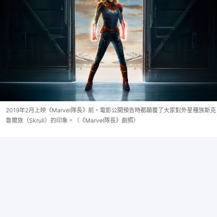
2019年2月上映《Marvel隊長》前，電影公開預告時都顛覆了大家對外星種族斯克
魯爾族（Skrull）的印象。（《Marvel隊長》劇照）