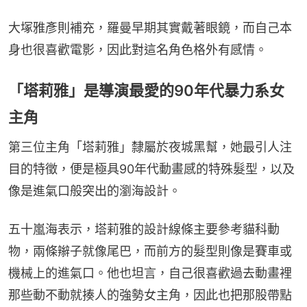
大塚雅彥則補充，羅曼早期其實戴著眼鏡，而自己本
身也很喜歡電影，因此對這名角色格外有感情。
「塔莉雅」是導演最愛的90年代暴力系女
主角
第三位主角「塔莉雅」隸屬於夜城黑幫，她最引人注
目的特徵，便是極具90年代動畫感的特殊髮型，以及
像是進氣口般突出的瀏海設計。
五十嵐海表示，塔莉雅的設計線條主要參考貓科動
物，兩條辮子就像尾巴，而前方的髮型則像是賽車或
機械上的進氣口。他也坦言，自己很喜歡過去動畫裡
那些動不動就揍人的強勢女主角，因此也把那股帶點