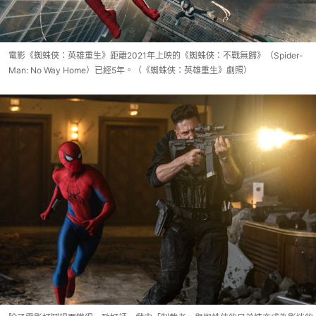
電影《蜘蛛俠：英雄重生》距離2021年上映的《蜘蛛俠：不戰無歸》（Spider-
Man: No Way Home）已經5年。（《蜘蛛俠：英雄重生》劇照）