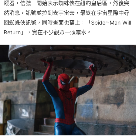
蹤器，信號一開始表示蜘蛛俠在紐約皇后區，然後突
然消息，訊號並拉到去宇宙去，最終在宇宙星際中尋
回蜘蛛俠訊號，同時畫面也寫上︰「Spider-Man Will 
Return」，實在不少觀眾一頭霧水。