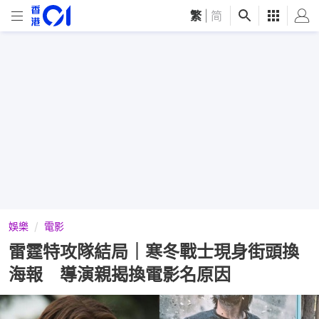
繁
|
简
娛樂
電影
雷霆特攻隊結局｜寒冬戰士現身街頭換
海報 導演親揭換電影名原因