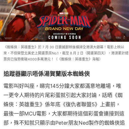
《蜘蛛俠：英雄重生》於 7 月 30 日震撼獻映後橫掃全港澳大銀幕！電影上映以
來，不但榮登北美史上開畫票房No.1，截至 8 月 2 日（開畫第四天），港澳累計總
票房已強勢衝破4000多萬港元！（《蜘蛛俠：英雄重生》海報）
追蹤器顯示唔係湯賀蘭版本蜘蛛俠
電影叫好叫座，睇完145分鐘大家都滿意地離場，唯
一更令人期待的片尾彩蛋就引起大家討論，話晒《蜘
蛛俠：英雄重生》係年底《復仇者聯盟5》上畫前，
最後一部MCU電影，大家都期待這個彩蛋會連接到這
部，殊不知就只顯示由Peter朋友Ned製作的蜘蛛俠追