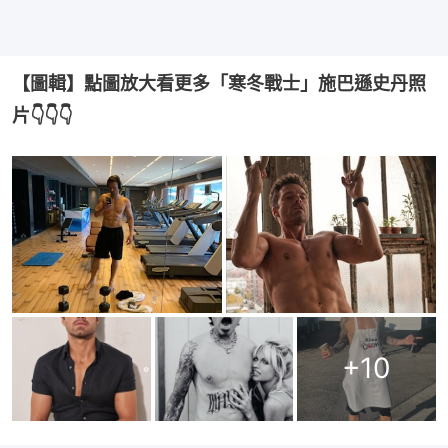
【圖輯】點圖放大看更多「寒冬戰士」施巴遜史丹照
片👇👇👇
+
10