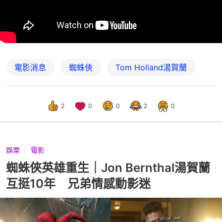
電影消息
蜘蛛俠
Tom Holland湯賀蘭
2
0
0
2
0
娛樂
電影
蜘蛛俠英雄重生｜Jon Bernthal湯賀蘭
互挺10年 兄弟情感動影迷