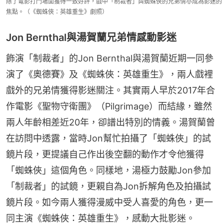
除了電影打鬥場面獲得一致好評，戲中「制裁者」與蜘蛛俠的兄弟情亦成為影迷的
焦點。（《蜘蛛俠：英雄重生》劇照）
Jon Bernthal與湯賀蘭兄弟情感動影迷
飾演「制裁者」的Jon Bernthal與湯賀蘭近期一同參
演了《奧德賽》及《蜘蛛俠：英雄重生》，兩人戲裡
戲外的兄弟情獲得影迷關注。其實兩人早於2017年合
作電影《聖物守衛團》（Pilgrimage）而結緣，雖然
兩人年齡相差近20年，卻譜出特別的情義。湯賀蘭曾
在訪問中透露，當時Jon幫忙拍攝了「蜘蛛俠」的試
鏡片段，更提議自己作出後空翻的動作才令他獲得
「蜘蛛俠」這個角色。同樣地，湯極力鼓勵Jon參加
「制裁者」的試鏡，更親自為Jon拆解角色及拍攝試
鏡片段。如今兩人獲得漫威中受人喜愛的角色，更一
同主演《蜘蛛俠：英雄重生》，感動大批影迷。