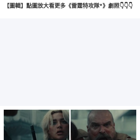
【圖輯】點圖放大看更多《雷霆特攻隊*》劇照👇👇👇