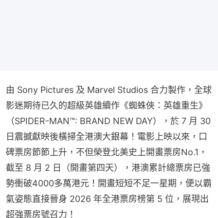
由 Sony Pictures 及 Marvel Studios 合力製作，全球
影迷期待已久的超級英雄續作《蜘蛛俠：英雄重生》
（SPIDER-MAN™: BRAND NEW DAY），於 7 月 30 
日震撼獻映後橫掃全港澳大銀幕！電影上映以來，口
碑票房節節上升，不但榮登北美史上開畫票房No.1，
截至 8 月 2 日（開畫第四天），港澳累計總票房已強
勢衝破4000多萬港元！開畫短短不足一星期，便以霸
氣姿態直接晉身 2026 年全港票房榜第 5 位，展現出
超強票房號召力！