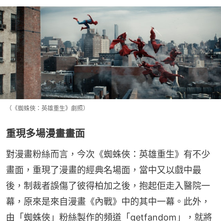
（《蜘蛛俠：英雄重生》劇照）
重現多場漫畫畫面
對漫畫粉絲而言，今次《蜘蛛俠：英雄重生》有不少
畫面，重現了漫畫的經典名場面，當中又以戲中最
後，制裁者誤傷了彼得柏加之後，抱起佢走入醫院一
幕，原來是來自漫畫《內戰》中的其中一幕。此外，
由「蜘蛛俠」粉絲製作的頻道「getfandom」，就將