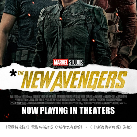
《雷霆特攻隊*》電影名稱改成《*新復仇者聯盟》。（《*新復仇者聯盟》海報）