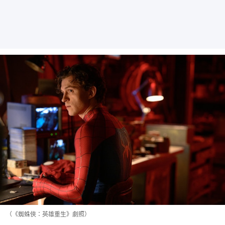
（《蜘蛛俠：英雄重生》劇照）