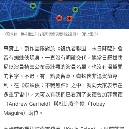
《蜘蛛俠：英雄重生》片尾彩蛋出現追蹤器畫面。（網上圖片）
事實上，製作團隊對於《復仇者聯盟：末日降臨》會
否有蜘蛛俠現身，一直沒有明確交代，連當日羅拔唐
尼以演員椅去公布最壯觀的演員名單，也沒有湯賀蘭
的名字。不過，有一點要留意，蜘蛛俠非湯賀蘭專
利，在《蜘蛛俠︰不戰無歸》之中，就向大家表示在
多重宇宙中，大可以有我們已看到了安德魯加菲爾德
（Andrew Garfield）與杜比麥奎爾（Tobey 
Maguire）兩位。