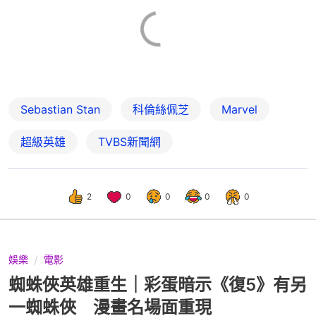
Sebastian Stan
科倫絲佩芝
Marvel
超級英雄
TVBS新聞網
2
0
0
0
0
娛樂
電影
蜘蛛俠英雄重生｜彩蛋暗示《復5》有另
一蜘蛛俠 漫畫名場面重現