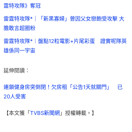
霆特攻隊》奪冠
雷霆特攻隊*｜「新黑寡婦」曾因父女戀飽受攻擊 大
膽敢言超圈粉
雷霆特攻隊*︱盤點12粒電影+片尾彩蛋 證實呢隊英
雄係同一宇宙
延伸閱讀：
連鎖健身房突倒閉！欠房租「公告1天就關門」　已
20人受害
【本文獲「
TVBS新聞網
」授權轉載。】