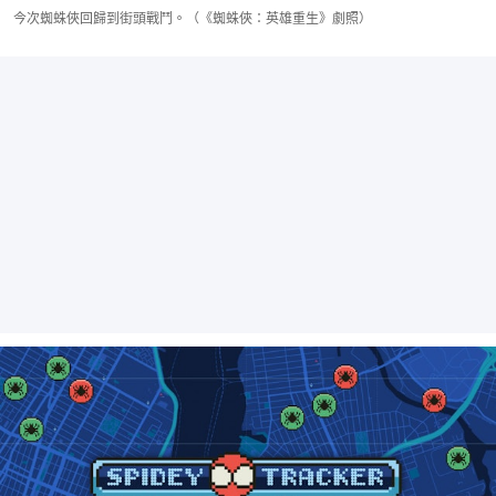
今次蜘蛛俠回歸到街頭戰鬥。（《蜘蛛俠：英雄重生》劇照）