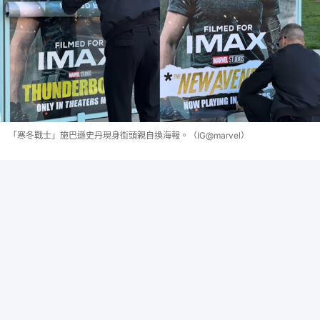
「寒冬戰士」施巴遜史丹現身街頭親自換海報。（IG@marvel）