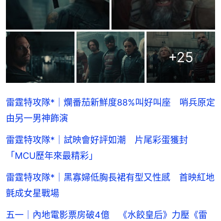
+
25
雷霆特攻隊*｜爛番茄新鮮度88%叫好叫座 哨兵原定
由另一男神飾演
雷霆特攻隊*｜試映會好評如潮 片尾彩蛋獲封
「MCU歷年來最精彩」
雷霆特攻隊*｜黑寡婦低胸長裙有型又性感 首映紅地
氈成女星戰場
五一｜內地電影票房破4億 《水餃皇后》力壓《雷