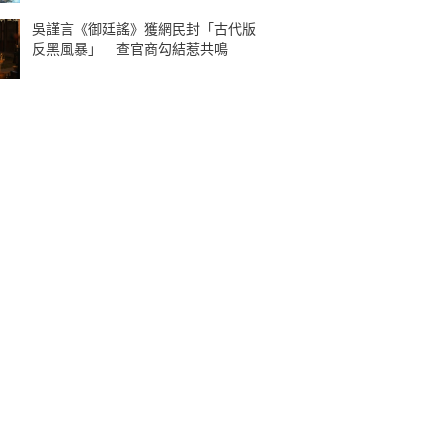
吳謹言《御廷謠》獲網民封「古代版
反黑風暴」 查官商勾結惹共鳴