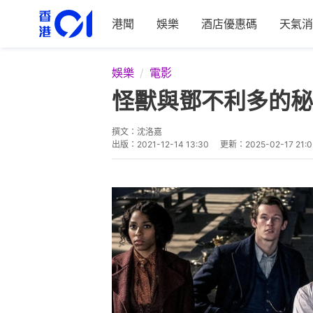
港聞
娛樂
酒店優惠碼
天氣消
娛樂
電影
怪獸與鄧不利多的秘
撰文：
沈洛嘉
出版：
2021-12-14 13:30
更新：
2025-02-17 21:0