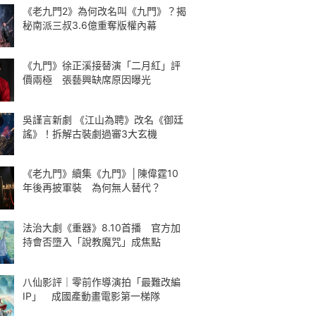
《老九門2》為何改名叫《九門》？揭
秘南派三叔3.6億重奪版權內幕
《九門》徐正溪接替演「二月紅」評
價兩極 張藝興缺席原因曝光
吳謹言新劇 《江山為聘》改名《御廷
謠》！拆解古裝劇過審3大玄機
《老九門》續集《九門》│陳偉霆10
年後再披軍裝 為何無人替代？
法治大劇《重器》8.10首播 官方加
持會否墮入「說教魔咒」成焦點
八仙影評｜零前作導演拍「最難改編
IP」 成國產動畫電影第一梯隊