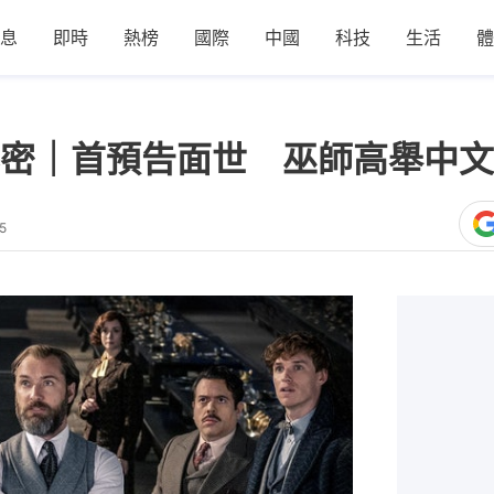
息
即時
熱榜
國際
中國
科技
生活
體
密｜首預告面世 巫師高舉中文
5