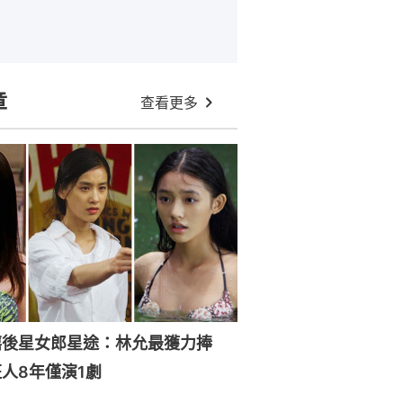
章
查看更多
禧後星女郎星途：林允最獲力捧
人8年僅演1劇