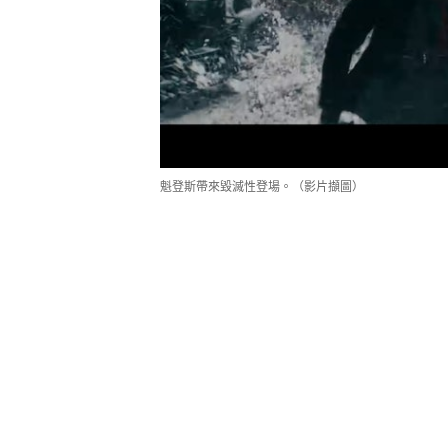
魁登斯帶來毀滅性登場。（影片擷圖）