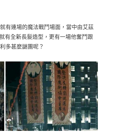
就有連場的魔法戰鬥場面，當中由艾茲
的魁登斯就有全新長髮造型，更有一場他奮鬥跟
利多甚麼謎團呢？