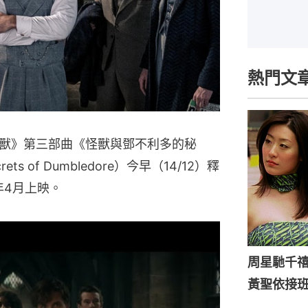
熱門文
獸》第三部曲《怪獸與鄧不利多的秘
ecrets of Dumbledore）今早（14/12）釋
年4月上映。
周星馳千
黃聖依接班