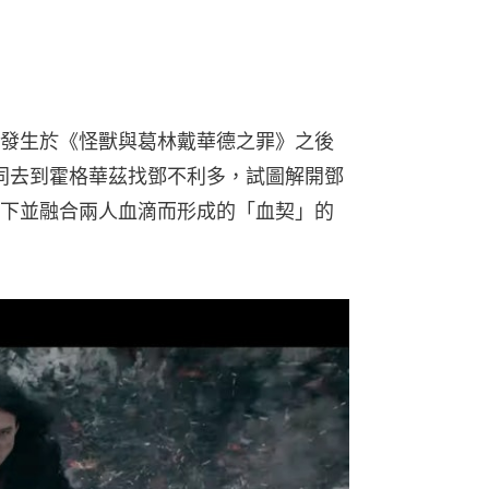
發生於《怪獸與葛林戴華德之罪》之後
s一同去到霍格華茲找鄧不利多，試圖解開鄧
下並融合兩人血滴而形成的「血契」的