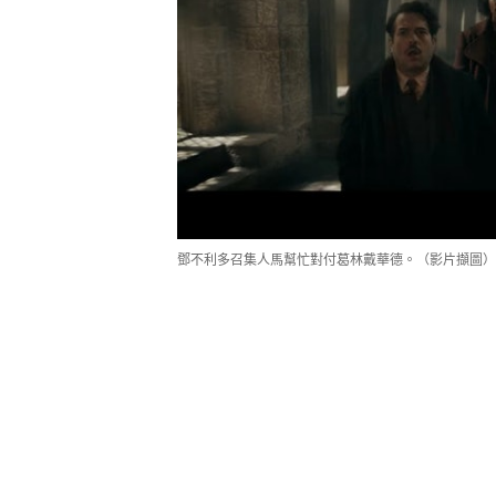
鄧不利多召集人馬幫忙對付葛林戴華德。（影片擷圖）