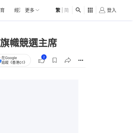
育
經濟
更多
01深圳
繁
觀點
|
简
健康
好食玩飛
登入
女
旗幟競選主席
2
在Google
追蹤《香港01》