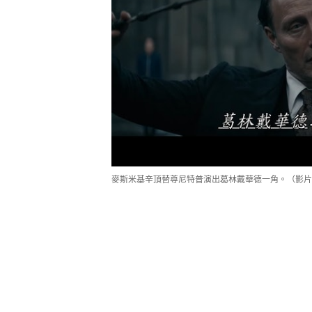
麥斯米基辛頂替尊尼特普演出葛林戴華德一角。（影片