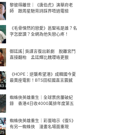
黎彼得離世｜《唐伯虎》演華府老
師 跟周星馳背詩踩界唔過電檢
《毛骨悚然的戀愛》邕聖祐是誰？名
字怎麼讀？全網為他失戀心疼！
御廷謠│吳謹言復出新劇 脫離宮鬥
直接翻枱 孟廷輝比魏瓔珞更狠
《HOPE：逆襲希望港》成韓國今夏
最賣座電影！BTS田柾國直言震撼
:43
蜘蛛俠英雄重生｜全球票房屢破紀
錄 香港4日收4000萬排年度第五
蜘蛛俠英雄重生｜彩蛋暗示《復5》
有另一蜘蛛俠 漫畫名場面重現
:25