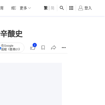
育
經濟
更多
01深圳
繁
觀點
|
简
健康
好食玩飛
登入
女
辛酸史
2
在Google
追蹤《香港01》