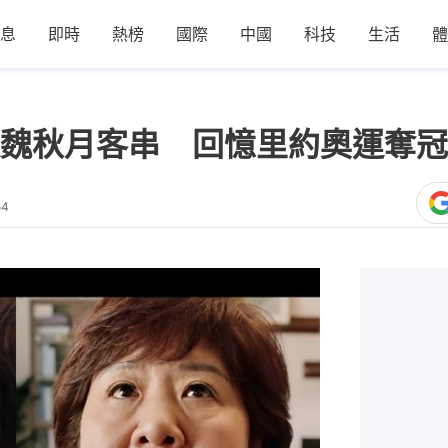
息
即時
熱榜
國際
中國
科技
生活
體
魏秋月客串 回憶里約奧運奪冠
54