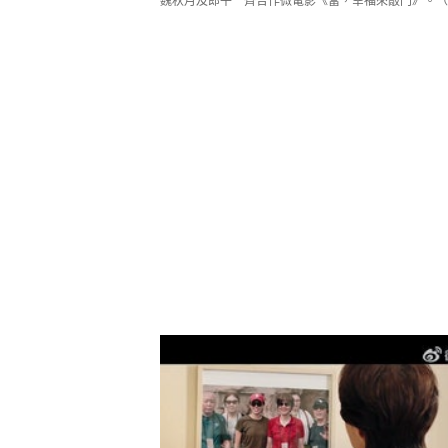
魏秋月及郎平一齊合作微電影《當，幸福來敲門》。（