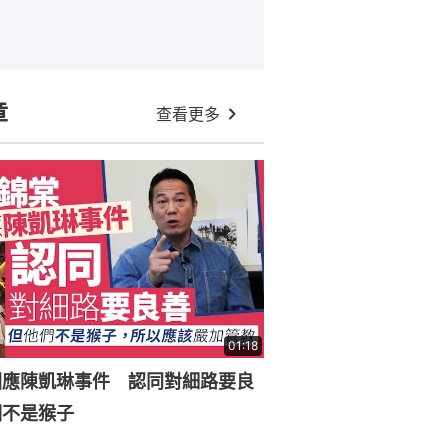
章
查看更多
01:18
回應陳凱琳事件 認同對細路要良
們不是猴子