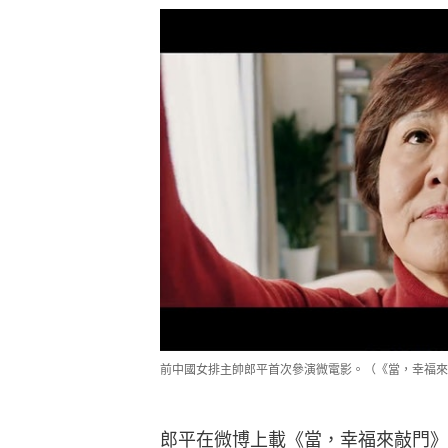
前中國女排主帥郎平首次參演微電影。（《當，幸福來
郎平在微博上載《當，幸福來敲門》