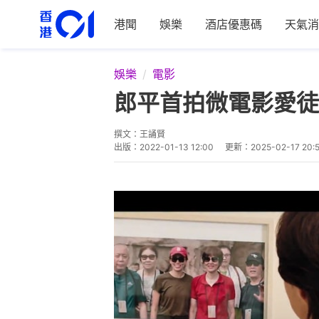
港聞
娛樂
酒店優惠碼
天氣消
娛樂
電影
郎平首拍微電影愛徒
撰文：
王誦賢
出版：
2022-01-13 12:00
更新：
2025-02-17 20: