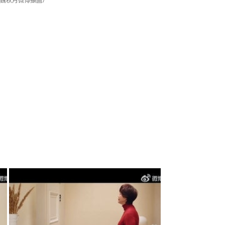
魏秋月微博擷圖）