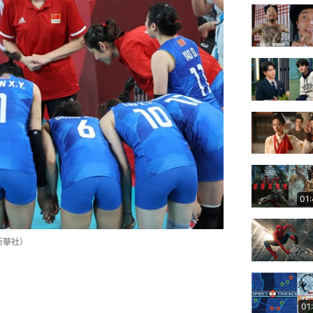
01
新華社）
01